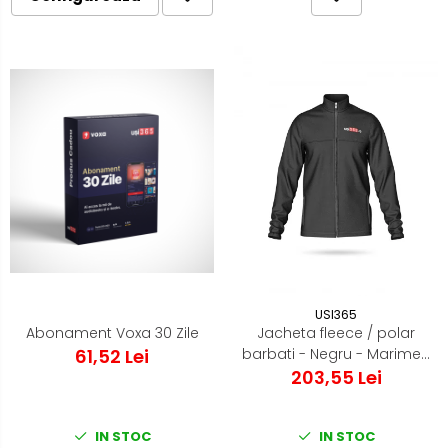
USI365
Abonament Voxa 30 Zile
Jacheta fleece / polar
61,52 Lei
barbati - Negru - Marimea
203,55 Lei
M
IN STOC
IN STOC