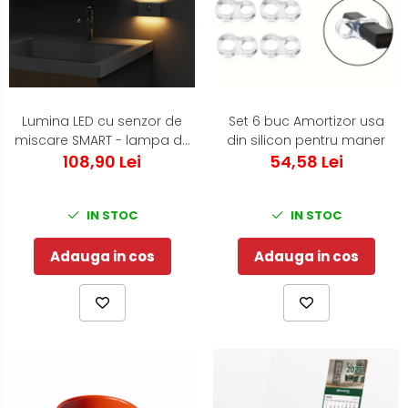
Lumina LED cu senzor de
Set 6 buc Amortizor usa
miscare SMART - lampa de
din silicon pentru maner
veghe pentru noptiera ,
108,90 Lei
54,58 Lei
dulap, dormitor, baie, hol,
IN STOC
IN STOC
Adauga in cos
Adauga in cos