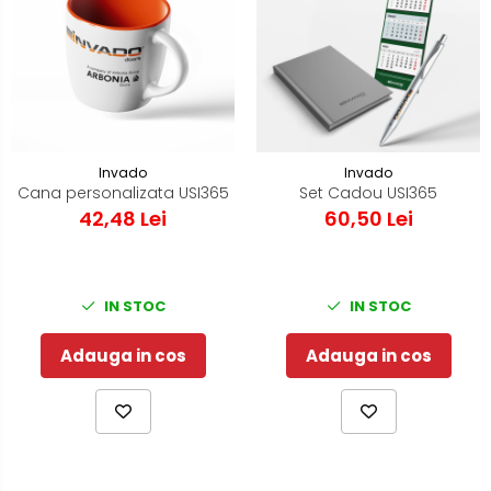
Invado
Invado
Cana personalizata USI365
Set Cadou USI365
42,48 Lei
60,50 Lei
IN STOC
IN STOC
Adauga in cos
Adauga in cos