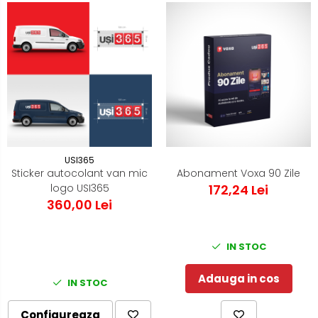
USI365
Sticker autocolant van mic
Abonament Voxa 90 Zile
logo USI365
172,24 Lei
360,00 Lei
IN STOC
Adauga in cos
IN STOC
Configureaza