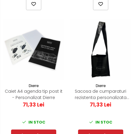
Dierre
Dierre
Caiet A4 agenda tip post it
Sacosa de cumparaturi
- Personalizat Dierre
rezistenta personalizata
71,33 Lei
71,33 Lei
Dierre
IN STOC
IN STOC