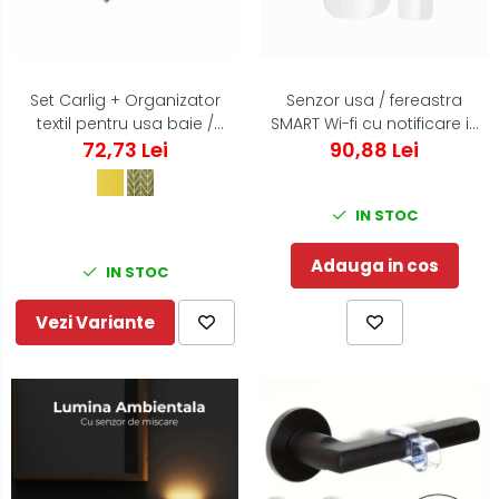
Set Carlig + Organizator
Senzor usa / fereastra
textil pentru usa baie /
SMART Wi-fi cu notificare in
bucatarie - Verde
72,73 Lei
timp real pe telefonul
90,88 Lei
mobil
IN STOC
Adauga in cos
IN STOC
Vezi Variante