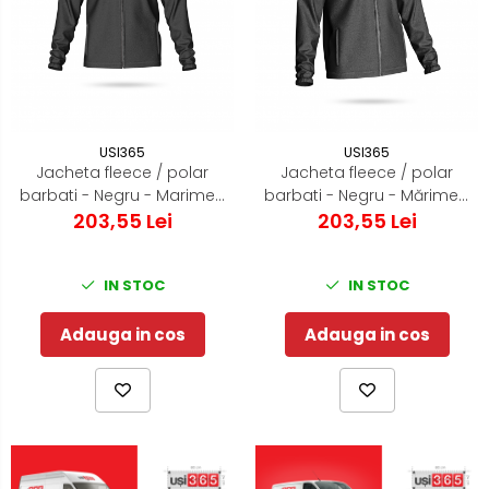
USI365
USI365
Jacheta fleece / polar
Jacheta fleece / polar
barbati - Negru - Marimea
barbati - Negru - Mărimea
203,55 Lei
L
203,55 Lei
S
IN STOC
IN STOC
Adauga in cos
Adauga in cos