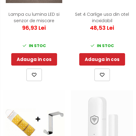
Lampa cu lumina LED si
Set 4 Carlige usa din otel
senzor de miscare
inoxidabil
96,93 Lei
48,53 Lei
IN STOC
IN STOC
Adauga in cos
Adauga in cos