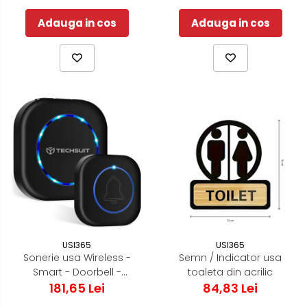
Adauga in cos
Adauga in cos
USI365
USI365
Sonerie usa Wireless -
Semn / Indicator usa
Smart - Doorbell -
toaleta din acrilic
Acoperire 150m
181,65 Lei
84,83 Lei