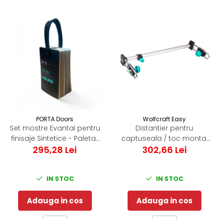
PORTA Doors
Wolfcraft Easy
Set mostre Evantai pentru
Distantier pentru
finisaje Sintetice - Paletar
captuseala / toc montaj
295,28 Lei
Porta Doors
usa de interior - Wolfcraft
302,66 Lei
Easy - 3675000
IN STOC
IN STOC
Adauga in cos
Adauga in cos