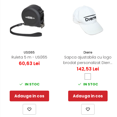
USI365
Dierre
Ruleta 5 m - USI365
Sapca ajustabila cu logo
60,63 Lei
brodat personalizat Dierre
142,53 Lei
- Alb
IN STOC
IN STOC
Adauga in cos
Adauga in cos