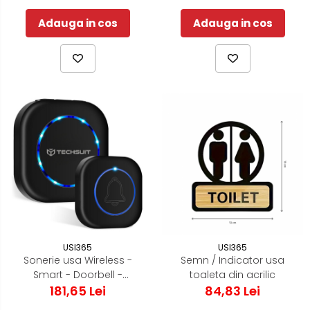
Adauga in cos
Adauga in cos
USI365
USI365
Sonerie usa Wireless -
Semn / Indicator usa
Smart - Doorbell -
toaleta din acrilic
Acoperire 150m
181,65 Lei
84,83 Lei