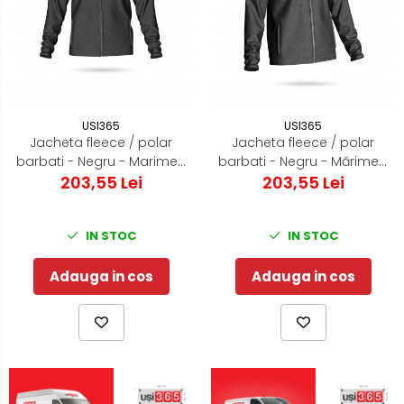
USI365
USI365
Jacheta fleece / polar
Jacheta fleece / polar
barbati - Negru - Marimea
barbati - Negru - Mărimea
203,55 Lei
L
203,55 Lei
S
IN STOC
IN STOC
Adauga in cos
Adauga in cos