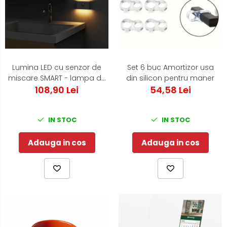
Lumina LED cu senzor de
Set 6 buc Amortizor usa
miscare SMART - lampa de
din silicon pentru maner
veghe pentru noptiera ,
108,90 Lei
54,58 Lei
dulap, dormitor, baie, hol,
IN STOC
IN STOC
Adauga in cos
Adauga in cos