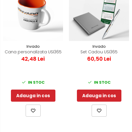
Invado
Invado
Cana personalizata USI365
Set Cadou USI365
42,48 Lei
60,50 Lei
IN STOC
IN STOC
Adauga in cos
Adauga in cos