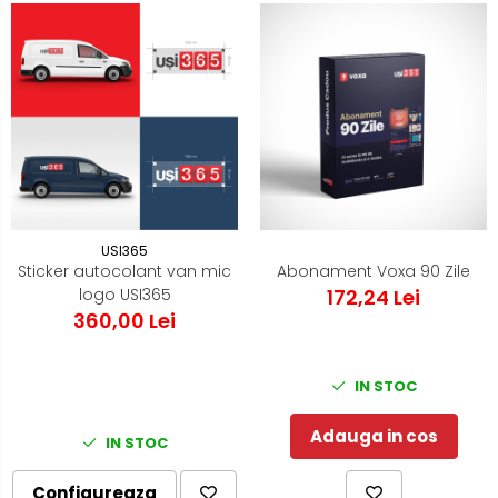
USI365
Sticker autocolant van mic
Abonament Voxa 90 Zile
logo USI365
172,24 Lei
360,00 Lei
IN STOC
Adauga in cos
IN STOC
Configureaza