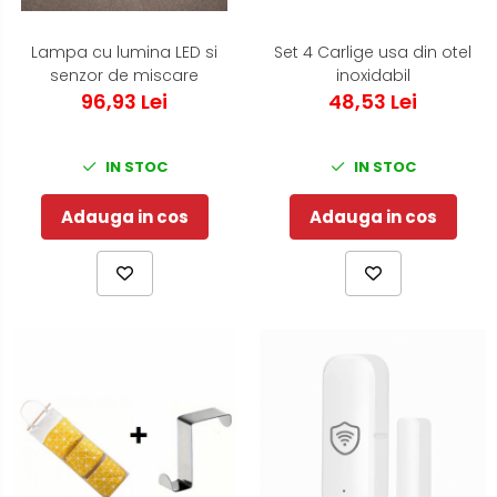
Lampa cu lumina LED si
Set 4 Carlige usa din otel
senzor de miscare
inoxidabil
96,93 Lei
48,53 Lei
IN STOC
IN STOC
Adauga in cos
Adauga in cos