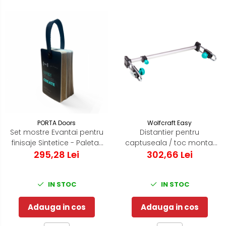
PORTA Doors
Wolfcraft Easy
Set mostre Evantai pentru
Distantier pentru
finisaje Sintetice - Paletar
captuseala / toc montaj
295,28 Lei
Porta Doors
usa de interior - Wolfcraft
302,66 Lei
Easy - 3675000
IN STOC
IN STOC
Adauga in cos
Adauga in cos