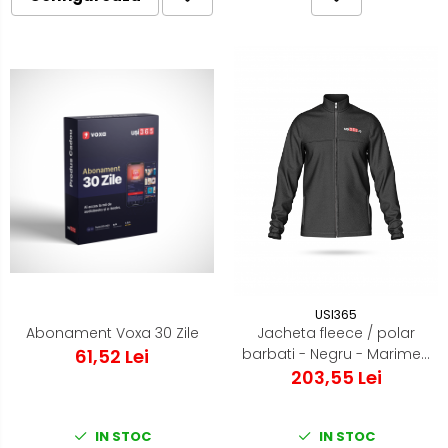
USI365
Abonament Voxa 30 Zile
Jacheta fleece / polar
61,52 Lei
barbati - Negru - Marimea
203,55 Lei
M
IN STOC
IN STOC