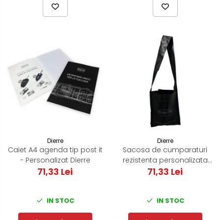
Dierre
Dierre
Caiet A4 agenda tip post it
Sacosa de cumparaturi
- Personalizat Dierre
rezistenta personalizata
71,33 Lei
71,33 Lei
Dierre
IN STOC
IN STOC