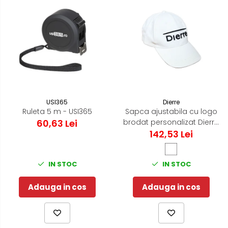
USI365
Dierre
Ruleta 5 m - USI365
Sapca ajustabila cu logo
60,63 Lei
brodat personalizat Dierre
142,53 Lei
- Alb
IN STOC
IN STOC
Adauga in cos
Adauga in cos