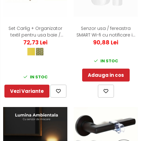
Set Carlig + Organizator
Senzor usa / fereastra
textil pentru usa baie /
SMART Wi-fi cu notificare in
bucatarie - Verde
72,73 Lei
timp real pe telefonul
90,88 Lei
mobil
IN STOC
Adauga in cos
IN STOC
Vezi Variante