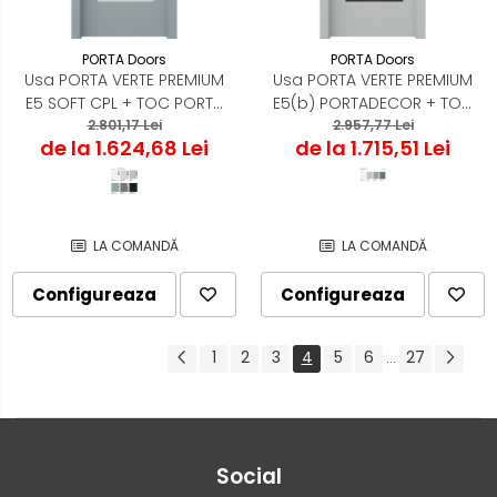
PORTA Doors
PORTA Doors
Usa PORTA VERTE PREMIUM
Usa PORTA VERTE PREMIUM
E5 SOFT CPL + TOC PORTA
E5(b) PORTADECOR + TOC
2.801,17 Lei
SYSTEM
PORTA SYSTEM
2.957,77 Lei
de la 1.624,68 Lei
de la 1.715,51 Lei
LA COMANDĂ
LA COMANDĂ
Configureaza
Configureaza
1
2
3
4
5
6
27
...
Social