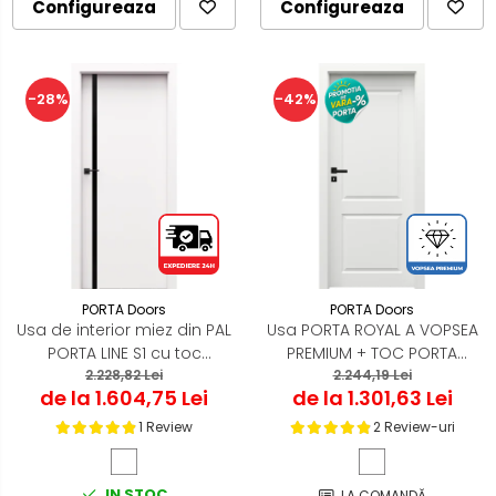
Configureaza
Configureaza
-28%
-42%
PORTA Doors
PORTA Doors
Usa de interior miez din PAL
Usa PORTA ROYAL A VOPSEA
PORTA LINE S1 cu toc
PREMIUM + TOC PORTA
2.228,82 Lei
reglabil
2.244,19 Lei
SYSTEM
de la 1.604,75 Lei
de la 1.301,63 Lei
1 Review
2 Review-uri
IN STOC
LA COMANDĂ