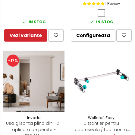
1 Review
IN STOC
IN STOC
Vezi Variante
Configureaza
-17%
Invado
Wolfcraft Easy
Usa glisanta plina din HDF
Distantier pentru
aplicata pe perete -
captuseala / toc montaj