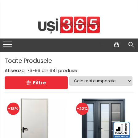
Toate Produsele
Afiseaza:
73-
96
din
641
produse
Filtre
-18%
-22%