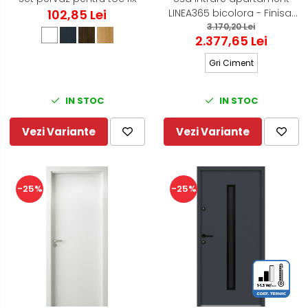
102,85 Lei
LINEA365 bicolora - Finisaj
in 2 culori Gri Antracit / Alb
3.170,20 Lei
2.377,65 Lei
Gri Ciment
IN STOC
IN STOC
Vezi Variante
Vezi Variante
-25%
-25%