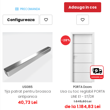
Adauga in cos
PRECOMANDA
Configureaza
-28%
USI365
PORTA Doors
Tija patrat pentru broasca
Usa cu toc reglabil PORTA
antipanica
LINE E1 - ST/DR
40,73 Lei
1.645,60 Lei
de la 1.184,83 Lei