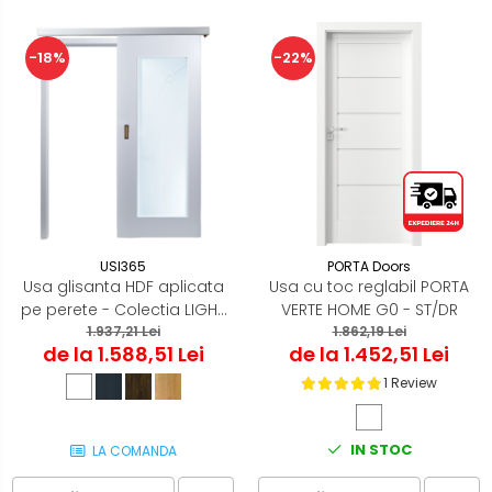
-18%
-22%
USI365
PORTA Doors
Usa glisanta HDF aplicata
Usa cu toc reglabil PORTA
pe perete - Colectia LIGHT
VERTE HOME G0 - ST/DR
1.937,21 Lei
2.2
1.862,19 Lei
de la 1.588,51 Lei
de la 1.452,51 Lei
1 Review
IN STOC
LA COMANDA