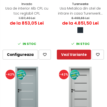
Invado
Turenwerke
Usa de interior Alb CPL cu
Usa Metalica din otel de
toc reglabil CPL
intrare in casa Turenwerke
1.137,40 Lei
ATU68 - Blackline ST/DR
6.468,66 Lei
de la 853,05 Lei
de la 4.851,50 Lei
IN STOC
IN STOC
Configureaza
Vezi Variante
-42%
-42%