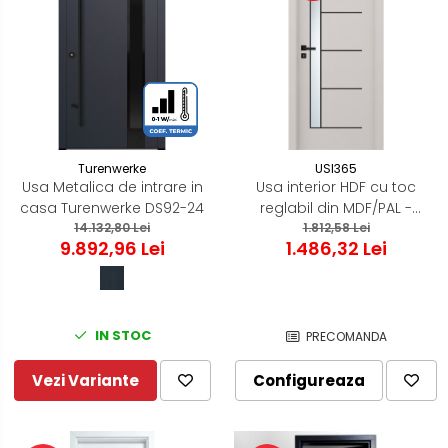
Turenwerke
USI365
Usa Metalica de intrare in
Usa interior HDF cu toc
casa Turenwerke DS92-24
reglabil din MDF/PAL -
14.132,80 Lei
Colectia STENOIR Casmir
1.812,58 Lei
9.892,96 Lei
1.486,32 Lei
7.5
IN STOC
PRECOMANDA
Vezi Variante
Configureaza