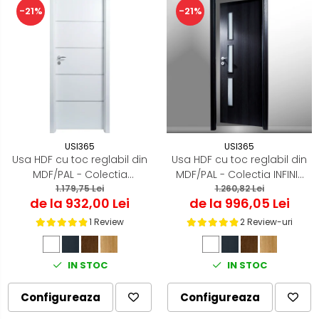
-21%
-21%
USI365
USI365
Usa HDF cu toc reglabil din
Usa HDF cu toc reglabil din
MDF/PAL - Colectia
MDF/PAL - Colectia INFINIT
ORIZONT 3.5
1.179,75 Lei
1.260,82 Lei
4.2
de la 932,00 Lei
de la 996,05 Lei
1 Review
2 Review-uri
IN STOC
IN STOC
Configureaza
Configureaza