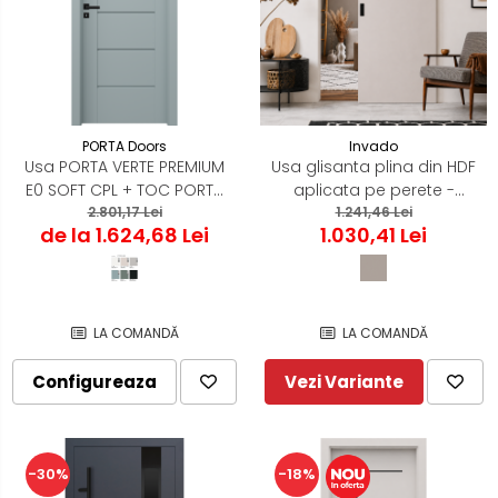
PORTA Doors
Invado
Usa PORTA VERTE PREMIUM
Usa glisanta plina din HDF
E0 SOFT CPL + TOC PORTA
aplicata pe perete -
2.801,17 Lei
SYSTEM
Colectia Norma- Model
1.241,46 Lei
de la 1.624,68 Lei
1.030,41 Lei
simplu - Casmir Mat
LA COMANDĂ
LA COMANDĂ
Configureaza
Vezi Variante
-30%
-18%