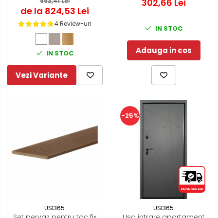
Colectia Basic - Model
993,41 Lei
usa de interior - Wolfcraft
302,66 Lei
de la 824,53 Lei
simplu
Easy - 3675000
4 Review-uri
IN STOC
Adauga in cos
IN STOC
Vezi Variante
-25%
USI365
USI365
Set pervaz pentru toc fix
Usa intrare apartament