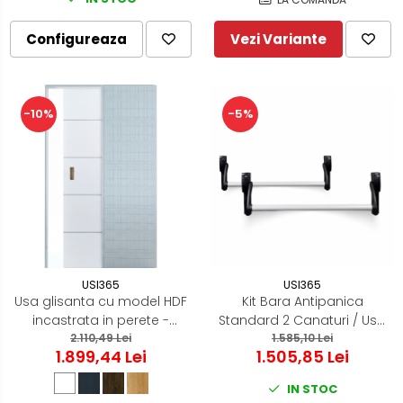
Configureaza
Vezi Variante
-10%
-5%
USI365
USI365
Usa glisanta cu model HDF
Kit Bara Antipanica
incastrata in perete -
Standard 2 Canaturi / Usa
Colectia ORIZONT 3.5
2.110,49 Lei
dubla - (Include: 2x
1.585,10 Lei
1.899,44 Lei
1.505,85 Lei
broasca antipanica -
cilindru - maner antifoc)
IN STOC