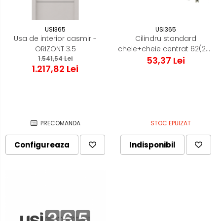
USI365
USI365
Usa de interior casmir -
Cilindru standard
ORIZONT 3.5
cheie+cheie centrat 62(26-
1.541,54 Lei
10-26) Normal 0.2 Nikel
53,37 Lei
1.217,82 Lei
Zimti
PRECOMANDA
STOC EPUIZAT
Configureaza
Indisponibil