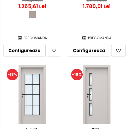
Culoare Casmir Mat
1.602,04 Lei
Colectia STENOIR Casmir 7.1
2.170,74 Lei
1.265,61 Lei
1.780,01 Lei
PRECOMANDA
PRECOMANDA
Configureaza
Configureaza
-18%
-18%