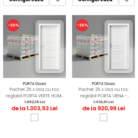
-30%
-35%
PORTA Doors
PORTA Doors
Pachet 25 x Usa cu toc
Pachet 25 x Usa cu toc
reglabil PORTA VERTE HOME
reglabil PORTA VIENA -
G0 - ST/DR
1.862,19 Lei
1.416,91 Lei
ST/DR
de la 1.303,53 Lei
de la 920,99 Lei