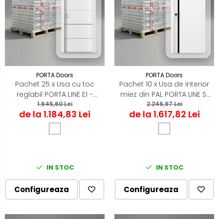
PORTA Doors
PORTA Doors
Pachet 25 x Usa cu toc
Pachet 10 x Usa de interior
reglabil PORTA LINE E1 -
miez din PAL PORTA LINE S1
1.645,60 Lei
ST/DR
cu toc reglabil
2.246,97 Lei
de la 1.184,83 Lei
de la 1.617,82 Lei
IN STOC
IN STOC
Configureaza
Configureaza