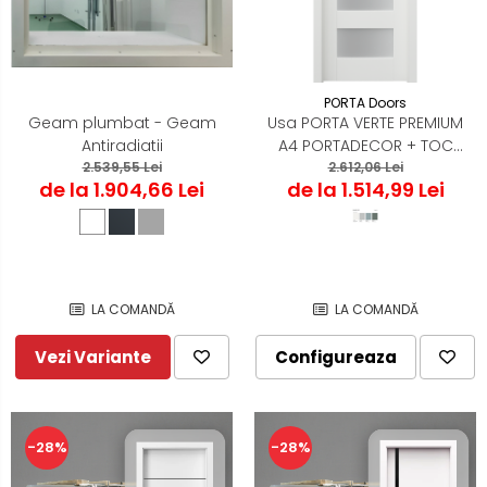
PORTA Doors
Geam plumbat - Geam
Usa PORTA VERTE PREMIUM
Antiradiatii
A4 PORTADECOR + TOC
2.539,55 Lei
PORTA SYSTEM
2.612,06 Lei
de la 1.904,66 Lei
de la 1.514,99 Lei
LA COMANDĂ
LA COMANDĂ
Vezi Variante
Configureaza
-28%
-28%