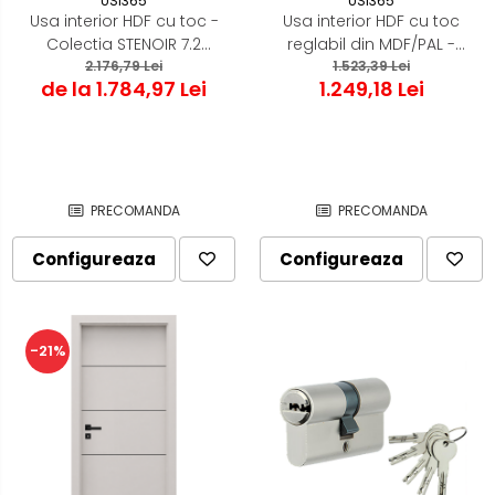
USI365
USI365
Usa interior HDF cu toc -
Usa interior HDF cu toc
Colectia STENOIR 7.2
reglabil din MDF/PAL -
2.176,79 Lei
Casmir
Colectia STENOIR Casmir
1.523,39 Lei
de la 1.784,97 Lei
1.249,18 Lei
7.3
PRECOMANDA
PRECOMANDA
Configureaza
Configureaza
-21%