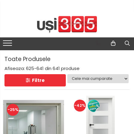
Toate Produsele
Afiseaza:
625-
641
din
641
produse
Filtre
-42%
-25%