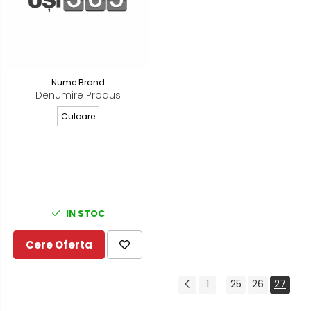
Nume Brand
Denumire Produs
Culoare
IN STOC
Cere Oferta
1
25
26
27
...