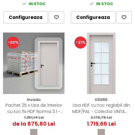
IN STOC
IN STOC
Configureaza
Configureaza
-30%
-21%
Invado
USI365
Pachet 25 x Usa de interior
Usa HDF cu toc reglabil din
cu toc fix HDF Norma 3.1 -
MDF/PAL - Colectia VINTAGE
Casmir Mat
1.251,14 Lei
5.4 - Culoare Casmir
2.176,79 Lei
de la 875,80 Lei
1.719,66 Lei