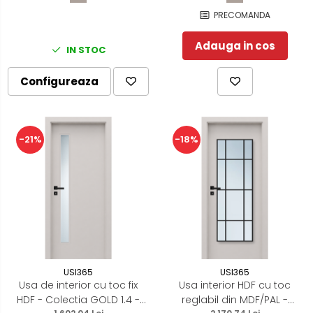
PRECOMANDA
Adauga in cos
IN STOC
Configureaza
-21%
-18%
USI365
USI365
Usa de interior cu toc fix
Usa interior HDF cu toc
HDF - Colectia GOLD 1.4 -
reglabil din MDF/PAL -