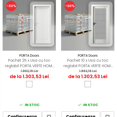
-30%
-30%
PORTA Doors
PORTA Doors
Pachet 25 x Usa cu toc
Pachet 10 x Usa cu toc
reglabil PORTA VERTE HOME
reglabil PORTA VERTE HOME
E0 - ST/DR
1.862,19 Lei
B5 - ST/DR
1.862,19 Lei
de la 1.303,53 Lei
de la 1.303,53 Lei
IN STOC
IN STOC
Configureaza
Configureaza