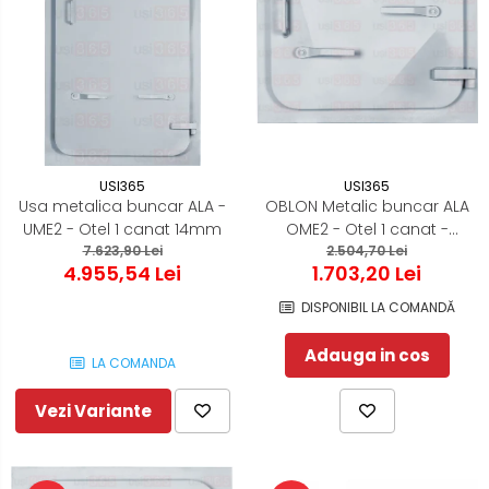
USI365
USI365
Usa metalica buncar ALA -
OBLON Metalic buncar ALA
UME2 - Otel 1 canat 14mm
OME2 - Otel 1 canat -
7.623,90 Lei
2.504,70 Lei
700x700
4.955,54 Lei
1.703,20 Lei
DISPONIBIL LA COMANDĂ
Adauga in cos
LA COMANDA
Vezi Variante