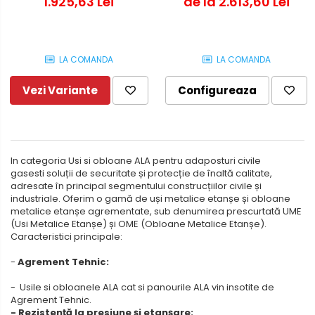
1.925,63 Lei
de la 2.613,60 Lei
LA COMANDA
LA COMANDA
Vezi Variante
Configureaza
In categoria Usi si obloane ALA pentru adaposturi civile
gasesti soluții de securitate și protecție de înaltă calitate,
adresate în principal segmentului construcțiilor civile și
industriale. Oferim o gamă de uși metalice etanșe și obloane
metalice etanșe agrementate, sub denumirea prescurtată UME
(Usi Metalice Etanșe) și OME (Obloane Metalice Etanșe).
Caracteristici principale:
-
Agrement Tehnic:
- Usile si obloanele ALA cat si panourile ALA vin insotite de
Agrement Tehnic.
- Rezistență la presiune și etanșare: