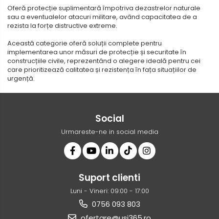
Oferă protecție suplimentară împotriva dezastrelor naturale
sau a eventualelor atacuri militare, având capacitatea de a
rezista la forțe distructive extreme.
Această categorie oferă soluții complete pentru
implementarea unor măsuri de protecție și securitate în
construcțiile civile, reprezentând o alegere ideală pentru cei
care prioritizează calitatea și rezistența în fața situațiilor de
urgență.
Social
Urmareste-ne in social media
Suport clienti
Luni - Vineri: 09:00 - 17:00
0756 093 803
ofertare@usi365.ro