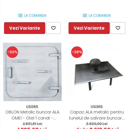
LA COMANDA
LA COMANDA
Vezi Variante
Vezi Variante
-28%
-32%
USI365
USI365
OBLON Metalic buncar ALA
Capac ALA metalic pentru
OME1 - Otel 1 canat -
tunelul de salvare buncar /
2.831,81 Lei
700x700
Adapostul civil
3.630,00 Lei