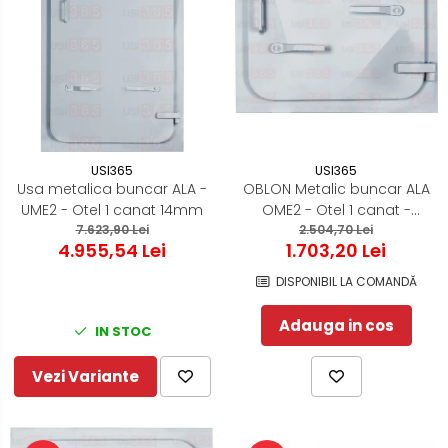
USI365
USI365
Usa metalica buncar ALA -
OBLON Metalic buncar ALA
UME2 - Otel 1 canat 14mm
OME2 - Otel 1 canat -
7.623,90 Lei
2.504,70 Lei
700x700
4.955,54 Lei
1.703,20 Lei
DISPONIBIL LA COMANDĂ
Adauga in cos
IN STOC
Vezi Variante