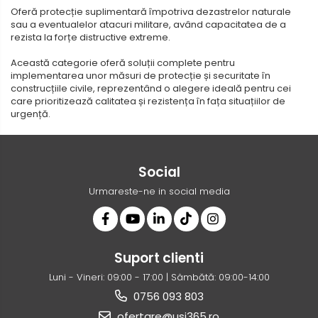
Oferă protecție suplimentară împotriva dezastrelor naturale
sau a eventualelor atacuri militare, având capacitatea de a
rezista la forțe distructive extreme.
Această categorie oferă soluții complete pentru
implementarea unor măsuri de protecție și securitate în
construcțiile civile, reprezentând o alegere ideală pentru cei
care prioritizează calitatea și rezistența în fața situațiilor de
urgență.
Social
Urmareste-ne in social media
Suport clienti
Luni - Vineri: 09:00 - 17:00 | Sâmbătă: 09:00-14:00
0756 093 803
ofertare@usi365.ro