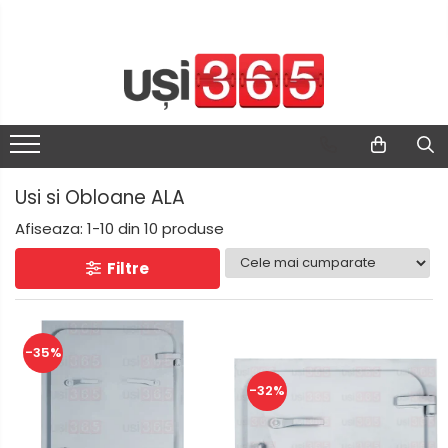
Usi si Obloane ALA
Afiseaza:
1-
10
din
10
produse
Filtre
-35%
-32%