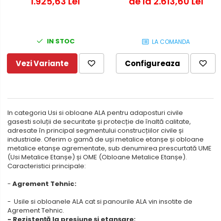
1.925,63 Lei
de la 2.613,60 Lei
IN STOC
LA COMANDA
Vezi Variante
Configureaza
In categoria Usi si obloane ALA pentru adaposturi civile
gasesti soluții de securitate și protecție de înaltă calitate,
adresate în principal segmentului construcțiilor civile și
industriale. Oferim o gamă de uși metalice etanșe și obloane
metalice etanșe agrementate, sub denumirea prescurtată UME
(Usi Metalice Etanșe) și OME (Obloane Metalice Etanșe).
Caracteristici principale:
-
Agrement Tehnic:
- Usile si obloanele ALA cat si panourile ALA vin insotite de
Agrement Tehnic.
- Rezistență la presiune și etanșare: