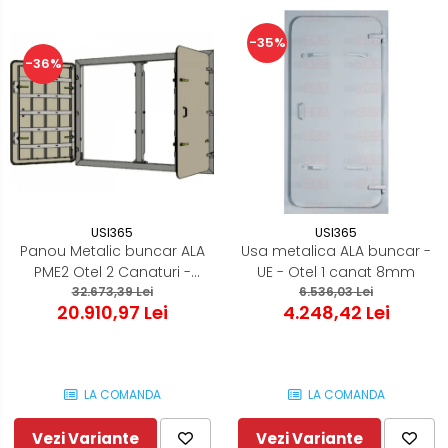
-35%
-36%
USI365
USI365
Panou Metalic buncar ALA
Usa metalica ALA buncar -
PME2 Otel 2 Canaturi -
UE - Otel 1 canat 8mm
32.673,39 Lei
8mm
6.536,03 Lei
20.910,97 Lei
4.248,42 Lei
LA COMANDA
LA COMANDA
Vezi Variante
Vezi Variante