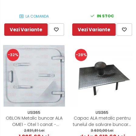
IN STOC
LA COMANDA
Vezi Variante
Vezi Variante
-28%
-32%
USI365
USI365
OBLON Metalic buncar ALA
Capac ALA metalic pentru
OME1 - Otel 1 canat -
tunelul de salvare buncar /
2.831,81 Lei
700x700
Adapostul civil
3.630,00 Lei