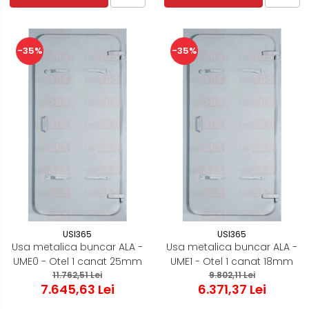
-35%
-35%
USI365
USI365
Usa metalica buncar ALA -
Usa metalica buncar ALA -
UME0 - Otel 1 canat 25mm
UME1 - Otel 1 canat 18mm
11.762,51 Lei
9.802,11 Lei
7.645,63 Lei
6.371,37 Lei