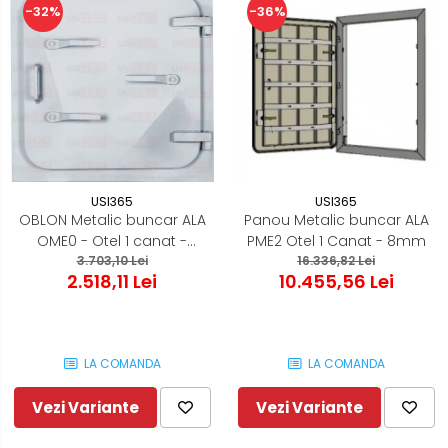
-36%
-32%
USI365
USI365
OBLON Metalic buncar ALA
Panou Metalic buncar ALA
OME0 - Otel 1 canat -
PME2 Otel 1 Canat - 8mm
3.703,10 Lei
700x700
16.336,82 Lei
2.518,11 Lei
10.455,56 Lei
LA COMANDA
LA COMANDA
Vezi Variante
Vezi Variante