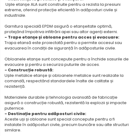
Ușile etanșe ALA sunt construite pentru a rezista la presiuni
extreme, oferind protecție eficientă în adăposturi civile și
industriale.
Garnitura specială EPDM asigură o etanșeitate optimă,
protejând împotriva infiltrării apei sau altor agenți externi.
- Trape etanșe și obloane pentru acces și evacuare:
Trapa etansă este proiectată pentru a permite accesul sau
evacuarea în condiții de siguranță în adăposturile civile.
Obloanele etanșe sunt concepute pentru a închide sasurile de
evacuare și pentru a securiza puturile de acces.
- Construcție robustă:
Ușile metalice etanșe și obloanele metalice sunt realizate la
comandă, respectând standardele înalte de calitate și
rezistență.
Materialele durabile și tehnologia avansată de fabricație
asigură o construcție robustă, rezistentă la explozii și impacte
puternice.
- Destinație pentru adăposturi civile:
Aceste uși și obloane sunt special concepute pentru a fi
instalate în adăposturi civile, precum buncăre sau alte structuri
similare.