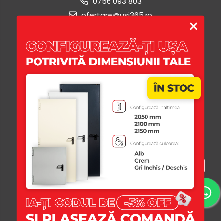
0756 093 803
ofertare@usi365.ro
Magazinul Meu
Clienti
Date Comerciale
USI365
Platforma E-commerce by Gomag