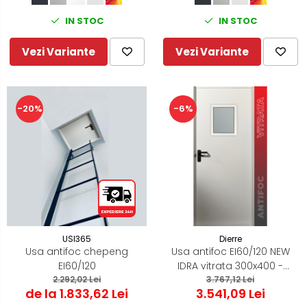
IN STOC
IN STOC
Vezi Variante
Vezi Variante
-20%
-6%
USI365
Dierre
Usa antifoc chepeng
Usa antifoc EI60/120 NEW
EI60/120
IDRA vitrata 300x400 -
2.292,02 Lei
3.767,12 Lei
ST/DR
de la 1.833,62 Lei
3.541,09 Lei