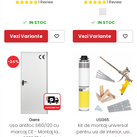
1 Review
1 Review
IN STOC
IN STOC
Vezi Variante
Vezi Variante
-24%
Dierre
USI365
Usa antifoc EI60/120 cu
Kit de montaj universal
marcaj CE - Montaj la
pentru usi de interior, usi