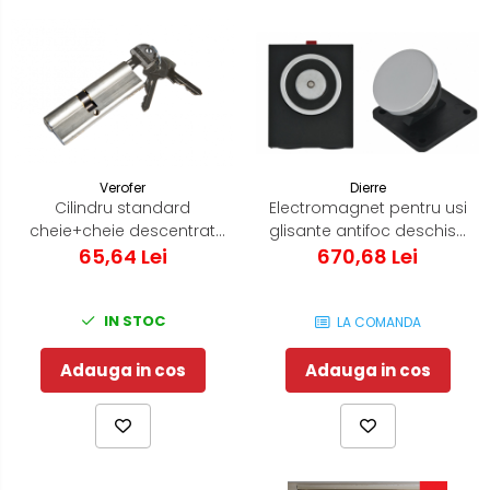
Dierre
Verofer
Electromagnet pentru usi
Cilindru standard
glisante antifoc deschise
cheie+cheie descentrat
fixare pe perete
670,68 Lei
96(35-10-51) Normal 0.2
65,64 Lei
Nikel
IN STOC
LA COMANDA
Adauga in cos
Adauga in cos