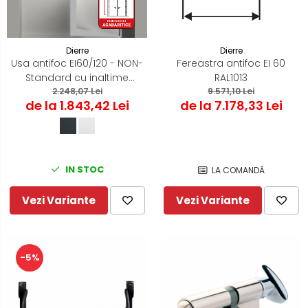
Dierre
Dierre
Usa antifoc EI60/120 - NON-
Fereastra antifoc EI 60
Standard cu inaltime
RAL1013
1800/2400/2650 mm
2.248,07 Lei
9.571,10 Lei
de la 1.843,42 Lei
de la 7.178,33 Lei
IN STOC
LA COMANDĂ
Vezi Variante
Vezi Variante
-5%