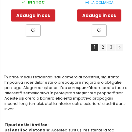
IN STOC
LA COMANDA
Adauga in cos
Adauga in cos
1
2
3
În orice mediu rezidential sau comercial construit, siguranța
împotriva incendiilor este o preocupare majoră si o obligatie
prin lege. Alegerea ușilor antifoc corespunzătoare poate face o
diferență semnificativă în protejarea vieților și a proprietăților.
Aceste uși oferă o barieră eficientă împotriva propagării
incendiilor și fumului, atat la interior catre exteriorul cladirii dar si
inver.
Tipuri de Usi Antifoc:
Usi Antifoc Pietonale:
Acestea sunt uși rezistente la foc