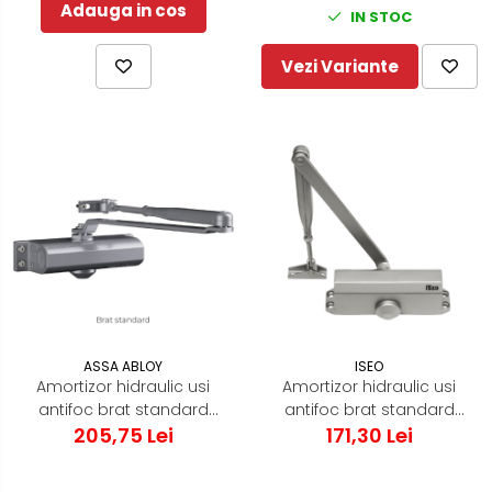
Adauga in cos
IN STOC
Vezi Variante
ASSA ABLOY
ISEO
Amortizor hidraulic usi
Amortizor hidraulic usi
antifoc brat standard
antifoc brat standard
205,75 Lei
argintiu
171,30 Lei
argintiu