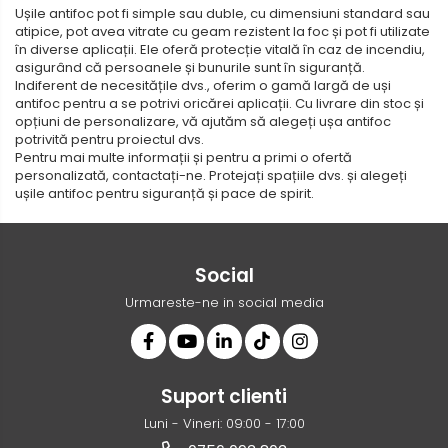
Ușile antifoc pot fi simple sau duble, cu dimensiuni standard sau
atipice, pot avea vitrate cu geam rezistent la foc și pot fi utilizate
în diverse aplicații. Ele oferă protecție vitală în caz de incendiu,
asigurând că persoanele și bunurile sunt în siguranță.
Indiferent de necesitățile dvs., oferim o gamă largă de uși
antifoc pentru a se potrivi oricărei aplicații. Cu livrare din stoc și
opțiuni de personalizare, vă ajutăm să alegeți ușa antifoc
potrivită pentru proiectul dvs.
Pentru mai multe informații și pentru a primi o ofertă
personalizată, contactați-ne. Protejați spațiile dvs. și alegeți
ușile antifoc pentru siguranță și pace de spirit.
Social
Urmareste-ne in social media
Suport clienti
Luni - Vineri: 09:00 - 17:00