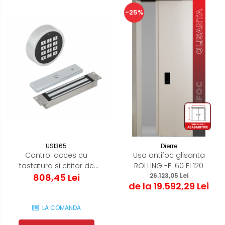
-25%
USI365
Dierre
Control acces cu
Usa antifoc glisanta
tastatura si cititor de
ROLLING -Ei 60 EI 120
carduri - Electromagnet si
808,45 Lei
26.123,05 Lei
de la 19.592,29 Lei
Suport - Recomandat
pentru usile Antifoc
LA COMANDA