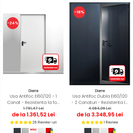
-18%
-24%
Dierre
Dierre
Usa Antifoc EI60/120 - 1
Usa Antifoc Dubla EI60/120
Canat - Rezistenta la foc
- 2 Canaturi - Rezistenta la
60 /120 min - Montaj
1.791,47 Lei
foc 60 /120 min - Montaj
4.084,09 Lei
de la 1.361,52 Lei
de la 3.348,95 Lei
Interior
Interior
26 Review-uri
1 Review