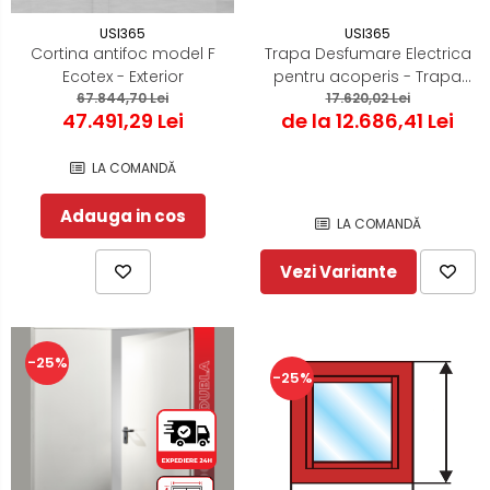
USI365
USI365
Cortina antifoc model F
Trapa Desfumare Electrica
Ecotex - Exterior
pentru acoperis - Trapa
67.844,70 Lei
17.620,02 Lei
de fum
47.491,29 Lei
de la 12.686,41 Lei
LA COMANDĂ
Adauga in cos
LA COMANDĂ
Vezi Variante
-25%
-25%