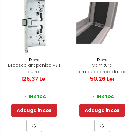
Dierre
Dierre
Broasca antipanica PZ 1
Garnitura
punct
termoexpandabila toc
126,37 Lei
SPLIT 34x2mm - pret/metru
50,26 Lei
IN STOC
IN STOC
Adauga in cos
Adauga in cos