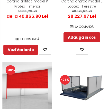
Cortina antifoc model P
Cortina antifoc model E
Protex - Interior
Ecotex - Ferestre
58.381,29 Lei
40.325,67 Lei
de la 40.866,90 Lei
28.227,97 Lei
LA COMANDĂ
Adauga in cos
LA COMANDĂ
Vezi Variante
-30%
-28%