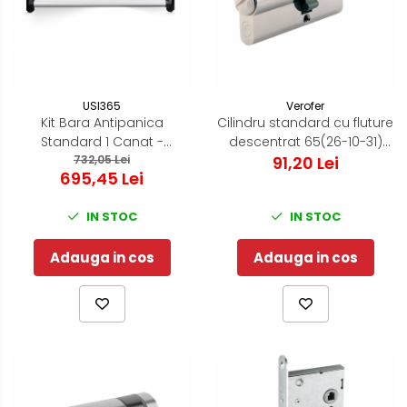
USI365
Verofer
Kit Bara Antipanica
Cilindru standard cu fluture
Standard 1 Canat -
descentrat 65(26-10-31)
(Include: broasca
732,05 Lei
Normal 0.2 Nikel Zimti
91,20 Lei
695,45 Lei
antipanica - cilindru -
maner antifoc)
IN STOC
IN STOC
Adauga in cos
Adauga in cos