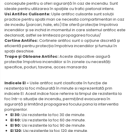
concepute pentru a oferi siguranță în caz de incendiu. Sunt
ideale pentru utilizarea în spațiile cu trafic pietonal intens.
Usi Antifoc Culisante:
Ușile antifoc culisante sunt soluții
practice pentru spatii mari ce necesita compartimentari in caz
de incediu (parcari, hale, etc) Ele oferă protecție împotriva
incendiilor și se inchid in momentul in care sistemul antifoc este
declansat, astfel se limiteaza propagarea focului/
Cortine Antifoc:
Cortinele antifoc sunt o opțiune discretă și
eficientă pentru protecția împotriva incendiilor și fumului în
spații deschise.
Trape și Obloane Antifoc:
Aceste dispozitive asigură
protectie împotriva incendiilor si în zonele cu necesități
specifice, poduri, tavane, acces mansarda
Indicele EI -
Usile antifoc sunt clasificate în funcție de
rezistența la foc măsurată în minute si reprezentată prin
indicele EI. Acest indice face referire la timpul de rezistenta la
foc într-o situație de incendiu, permițând evacuarea în
siguranță și limitând propagarea focului pana la interventia
pompierilor.
EI 30:
Usi rezistente la foc 30 de minute.
EI 60:
Usi rezistente la foc 60 de minute.
EI 90:
Usi rezistente la foc 90 de minute.
EI 120:
Usi rezistente la foc 120 de minute.