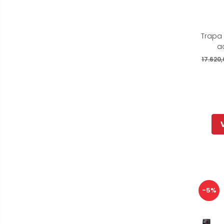
Trapa 
a
17.620,
-5%