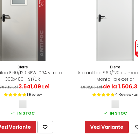
Dierre
Dierre
ifoc EI60/120 NEW IDRA vitrata
Usa antifoc EI60/120 cu mar
300x400 - ST/DR
Montaj la exterior
3.541,09 Lei
de la 1.506,3
767,12 Lei
1.982,05 Lei
1 Review
4 Review-ur
IN STOC
IN STOC
Vezi Variante
Vezi Variante