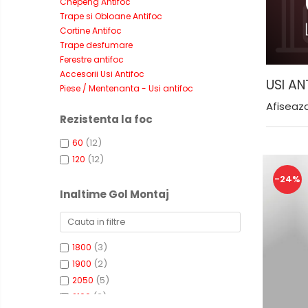
Chepeng Antifoc
Trape si Obloane Antifoc
Cortine Antifoc
Trape desfumare
Ferestre antifoc
Accesorii Usi Antifoc
USI AN
Piese / Mentenanta - Usi antifoc
Afiseaza
Rezistenta la foc
(12)
60
(12)
120
-24%
Inaltime Gol Montaj
(3)
1800
(2)
1900
(5)
2050
(2)
2100