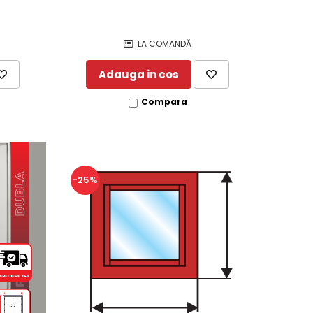
LA COMANDĂ
Adauga in cos
Compara
-25%