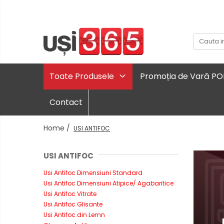
Toate Produsele
Promoția de Vară P
Contact
Home /
USI ANTIFOC
USI ANTIFOC
Usi Antifoc Dimensiuni Standard
Usi Antifoc Dimensiuni Atipice/ Agabaritice
Usi Antifoc Vitrate
Usi Antifoc Glisante
Usi Antifoc din Lemn