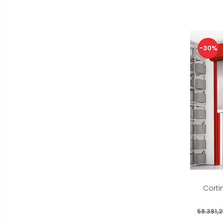
-30%
Corti
58.381,2