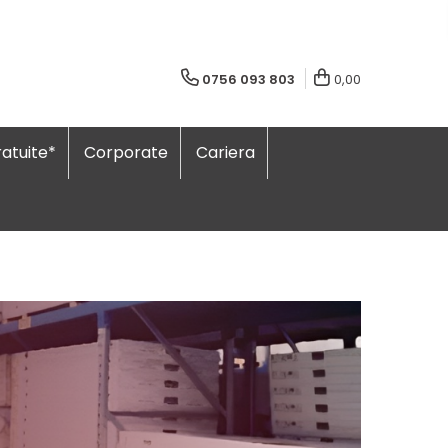
0756 093 803
0,00
atuite*
Corporate
Cariera