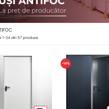
TIFOC
:
1-
24
din
57
produse
-18%