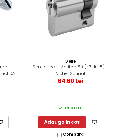
Dierre
Semicilindru Antifoc 50 (35-10-5) -
ture
Nichel Satinat
mal 0.2
64,60 Lei
IN STOC
Adauga in cos
Compara