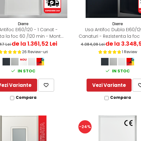
Dierre
Dierre
ntifoc EI60/120 - 1 Canat -
Usa Antifoc Dubla EI60/12
ta la foc 60 /120 min - Montaj
Canaturi - Rezistenta la foc
de la 1.361,52 Lei
Interior
min - Montaj Interior
de la 3.348,
,47 Lei
4.084,09 Lei
26 Review-uri
1 Review
IN STOC
IN STOC
Vezi Variante
Vezi Variante
Compara
Compara
-24%