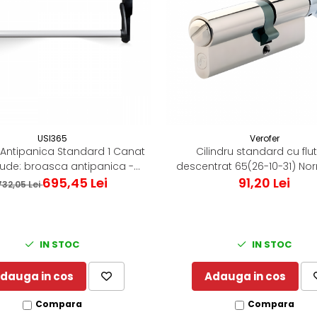
USI365
Verofer
a Antipanica Standard 1 Canat
Cilindru standard cu flu
clude: broasca antipanica -
descentrat 65(26-10-31) Nor
ilindru - maner antifoc)
695,45 Lei
91,20 Lei
Nikel Zimti
732,05 Lei
IN STOC
IN STOC
dauga in cos
Adauga in cos
Compara
Compara