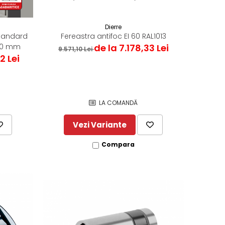
Dierre
Standard
Fereastra antifoc EI 60 RAL1013
650 mm
de la 7.178,33 Lei
9.571,10 Lei
2 Lei
LA COMANDĂ
Vezi Variante
Compara