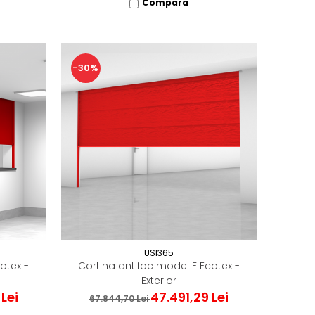
Compara
-30%
USI365
otex -
Cortina antifoc model F Ecotex -
Exterior
Lei
47.491,29 Lei
67.844,70 Lei