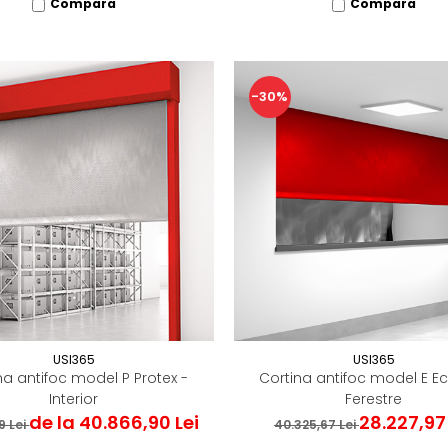
Compara
Compara
-30%
USI365
USI365
na antifoc model P Protex -
Cortina antifoc model E Ec
Interior
Ferestre
de la 40.866,90 Lei
28.227,97 
9 Lei
40.325,67 Lei