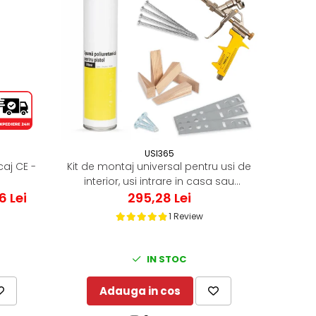
USI365
caj CE -
Kit de montaj universal pentru usi de
interior, usi intrare in casa sau
6 Lei
295,28 Lei
apartament
i
1 Review
IN STOC
Adauga in cos