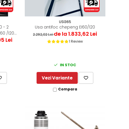
USI365
Usa antifoc chepeng EI60/120
0 - 2
de la 1.833,62 Lei
 60 /120
2.292,02 Lei
95 Lei
1 Review
IN STOC
Vezi Variante
Compara