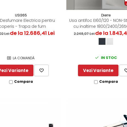
USI365
Dierre
Desfumare Electrica pentru
Usa antifoc EI60/120 - NON-
coperis - Trapa de fum
cu inaltime 1800/2400/2
de la 12.686,41 Lei
de la 1.843,4
02 Lei
2.248,07 Lei
IN STOC
LA COMANDĂ
Vezi Variante
Vezi Variante
Compara
Compara