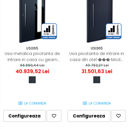
USI365
USI365
Usa metalica pivotanta de
Usa pivotanta de intrare in
intrare in casa cu geam
casa din otel ��� Model
��� Model PIVOT, gri
56.860,44 Lei
PIVOT, gri antracit RAL 7016
43.752,27 Lei
40.939,52 Lei
31.501,63 Lei
antracit RAL 7016
LA COMANDA
LA COMANDA
Configureaza
Configureaza