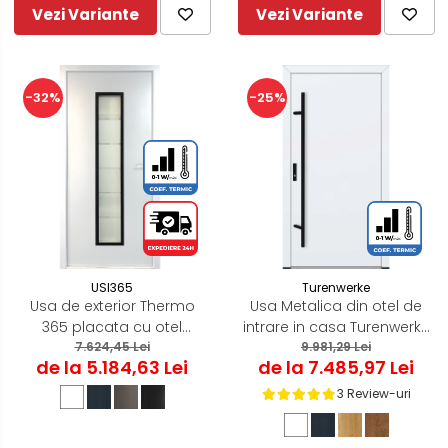
Vezi Variante
Vezi Variante
-32%
-25%
USI365
Turenwerke
Usa de exterior Thermo
Usa Metalica din otel de
365 placata cu otel
intrare in casa Turenwerke
Termoizolanta
7.624,45 Lei
9.981,29 Lei
DS82
de la 5.184,63 Lei
de la 7.485,97 Lei
3 Review-uri