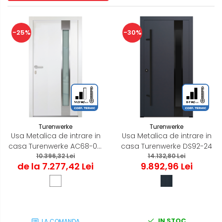
-25%
-30%
Turenwerke
Turenwerke
Usa Metalica de intrare in
Usa Metalica de intrare in
casa Turenwerke AC68-04,
casa Turenwerke DS92-24
ALB 1020 X 2020
10.396,32 Lei
14.132,80 Lei
de la 7.277,42 Lei
9.892,96 Lei
IN STOC
LA COMANDA