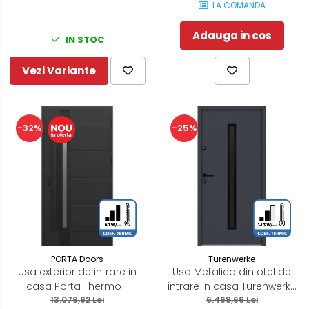
LA COMANDA
Adauga in cos
IN STOC
Vezi Variante
-32%
-25%
PORTA Doors
Turenwerke
Usa exterior de intrare in
Usa Metalica din otel de
casa Porta Thermo -
intrare in casa Turenwerke
Optimum Energy Glass G.1
13.079,62 Lei
ATU68 - Blackline ST/DR
6.468,66 Lei