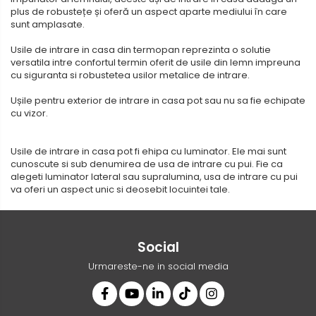
plus de robustețe și oferă un aspect aparte mediului în care
sunt amplasate.
Usile de intrare in casa din termopan reprezinta o solutie
versatila intre confortul termin oferit de usile din lemn impreuna
cu siguranta si robustetea usilor metalice de intrare.
Ușile pentru exterior de intrare in casa pot sau nu sa fie echipate
cu vizor.
Usile de intrare in casa pot fi ehipa cu luminator. Ele mai sunt
cunoscute si sub denumirea de usa de intrare cu pui. Fie ca
alegeti luminator lateral sau supralumina, usa de intrare cu pui
va oferi un aspect unic si deosebit locuintei tale.
Social
Urmareste-ne in social media