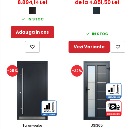
8.894,14 Lei
de la 4.851,50 Lei
Negru
IN STOC
Adauga in cos
IN STOC
Vezi Variante
-25%
-22%
Turenwerke
USI365