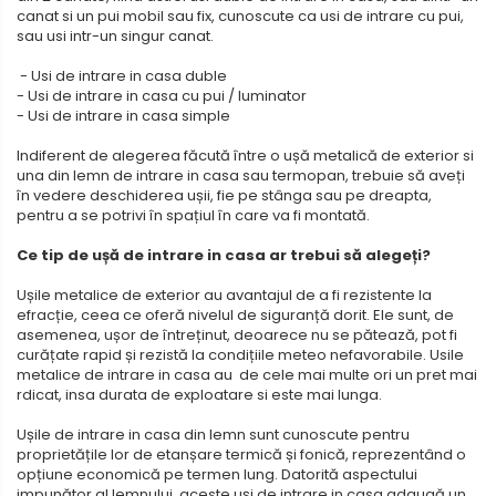
canat si un pui mobil sau fix, cunoscute ca usi de intrare cu pui,
sau usi intr-un singur canat.
- Usi de intrare in casa duble
- Usi de intrare in casa cu pui / luminator
- Usi de intrare in casa simple
Indiferent de alegerea făcută între o ușă metalică de exterior si
una din lemn de intrare in casa sau termopan, trebuie să aveți
în vedere deschiderea ușii, fie pe stânga sau pe dreapta,
pentru a se potrivi în spațiul în care va fi montată.
Ce tip de ușă de intrare in casa ar trebui să alegeți?
Ușile metalice de exterior au avantajul de a fi rezistente la
efracție, ceea ce oferă nivelul de siguranță dorit. Ele sunt, de
asemenea, ușor de întreținut, deoarece nu se pătează, pot fi
curățate rapid și rezistă la condițiile meteo nefavorabile. Usile
metalice de intrare in casa au de cele mai multe ori un pret mai
rdicat, insa durata de exploatare si este mai lunga.
Ușile de intrare in casa din lemn sunt cunoscute pentru
proprietățile lor de etanșare termică și fonică, reprezentând o
opțiune economică pe termen lung. Datorită aspectului
impunător al lemnului, aceste uși de intrare in casa adaugă un