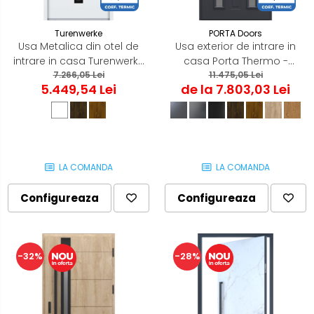
Turenwerke
PORTA Doors
Usa Metalica din otel de
Usa exterior de intrare in
intrare in casa Turenwerke
casa Porta Thermo -
ATU68 - Blackline
7.266,05 Lei
Optimum Energy - Model
11.475,05 Lei
5.449,54 Lei
de la 7.803,03 Lei
Classic C4
LA COMANDA
LA COMANDA
Configureaza
Configureaza
-32%
-28%