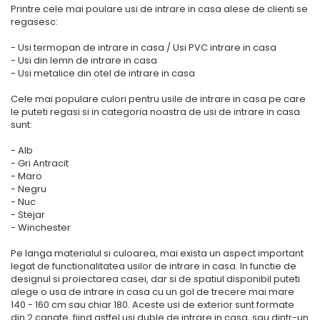
Printre cele mai poulare usi de intrare in casa alese de clienti se
regasesc:
- Usi termopan de intrare in casa / Usi PVC intrare in casa
- Usi din lemn de intrare in casa
- Usi metalice din otel de intrare in casa
Cele mai populare culori pentru usile de intrare in casa pe care
le puteti regasi si in categoria noastra de usi de intrare in casa
sunt:
- Alb
- Gri Antracit
- Maro
- Negru
- Nuc
- Stejar
- Winchester
Pe langa materialul si culoarea, mai exista un aspect important
legat de functionalitatea usilor de intrare in casa. In functie de
designul si proiectarea casei, dar si de spatiul disponibil puteti
alege o usa de intrare in casa cu un gol de trecere mai mare
140 - 160 cm sau chiar 180. Aceste usi de exterior sunt formate
din 2 canate, fiind astfel usi duble de intrare in casa, sau dintr-un