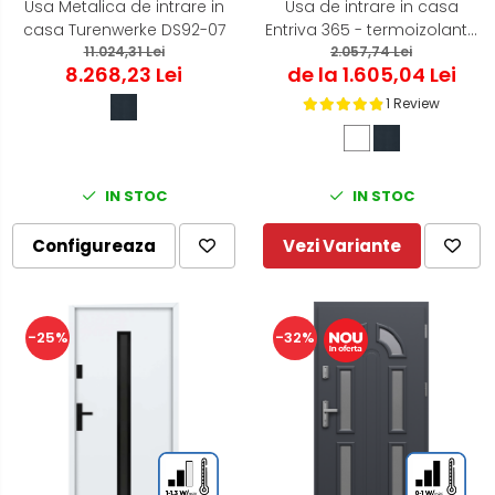
Usa Metalica de intrare in
Usa de intrare in casa
casa Turenwerke DS92-07
Entriva 365 - termoizolanta
11.024,31 Lei
pentru exterior
2.057,74 Lei
8.268,23 Lei
de la 1.605,04 Lei
1 Review
IN STOC
IN STOC
Configureaza
Vezi Variante
-25%
-32%