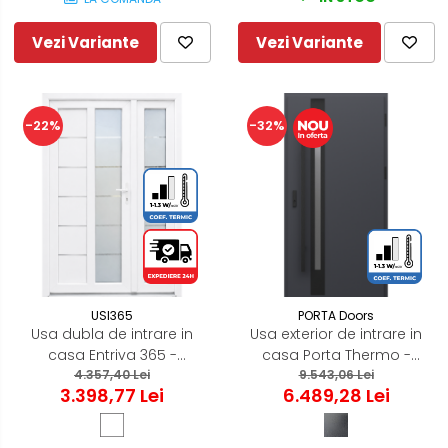
Vezi Variante
Vezi Variante
-22%
-32%
USI365
PORTA Doors
Usa dubla de intrare in
Usa exterior de intrare in
casa Entriva 365 -
casa Porta Thermo -
termoizolanta pentru
4.357,40 Lei
Standard - Model Glass
9.543,06 Lei
3.398,77 Lei
6.489,28 Lei
exterior - ALB
G.2 Antracit Structurat