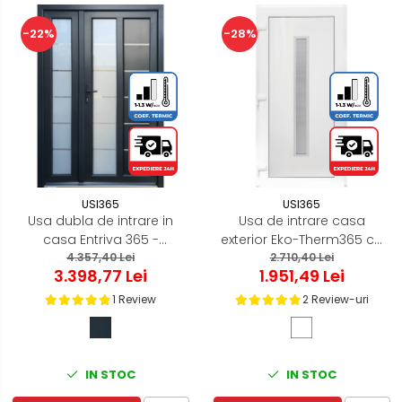
-22%
-28%
USI365
USI365
Usa dubla de intrare in
Usa de intrare casa
casa Entriva 365 -
exterior Eko-Therm365 cu
termoizolanta pentru
4.357,40 Lei
geam termoizolanta,
2.710,40 Lei
3.398,77 Lei
1.951,49 Lei
exterior - Gri Antracit
sigura, eficienta
1 Review
2 Review-uri
IN STOC
IN STOC