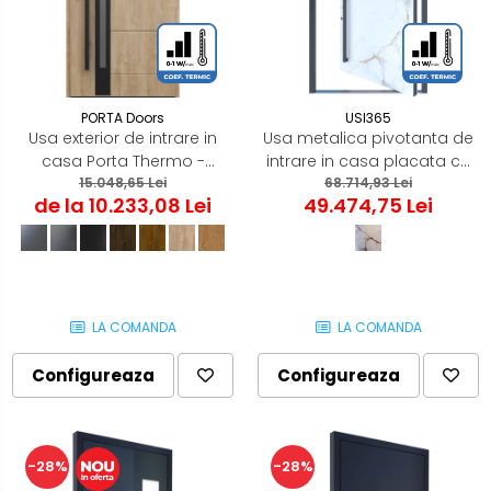
PORTA Doors
USI365
Usa exterior de intrare in
Usa metalica pivotanta de
casa Porta Thermo -
intrare in casa placata cu
Optimum Energy - Model
15.048,65 Lei
cuartz sinterizat ���
68.714,93 Lei
de la 10.233,08 Lei
49.474,75 Lei
Classic G1
Model PIVOT, culoare Abu
Dhabi
LA COMANDA
LA COMANDA
Configureaza
Configureaza
-28%
-28%