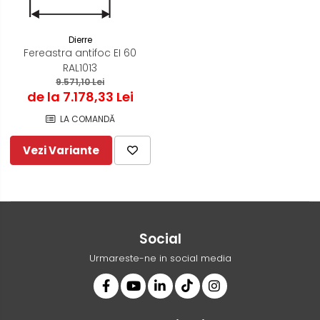
Dierre
Fereastra antifoc EI 60
RAL1013
9.571,10 Lei
de la 7.178,33 Lei
LA COMANDĂ
Vezi Variante
Social
Urmareste-ne in social media