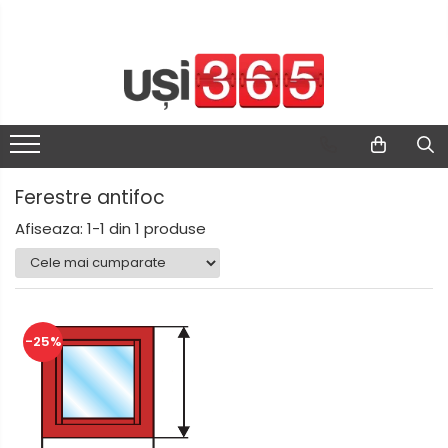
Ferestre antifoc
Afiseaza:
1-
1
din
1
produse
-25%