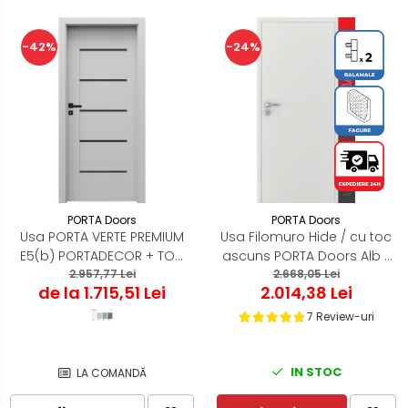
-42%
-24%
PORTA Doors
PORTA Doors
Usa PORTA VERTE PREMIUM
Usa Filomuro Hide / cu toc
E5(b) PORTADECOR + TOC
ascuns PORTA Doors Alb -
PORTA SYSTEM
2.957,77 Lei
Miez Fagure Stabilizare
2.668,05 Lei
de la 1.715,51 Lei
2.014,38 Lei
7 Review-uri
IN STOC
LA COMANDĂ