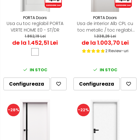
PORTA Doors
PORTA Doors
Usa cu toc reglabil PORTA
Usa de interior Alb CPL cu
VERTE HOME E0 - ST/DR
toc metalic / toc reglabil
1.862,19 Lei
Folie Decor
1.338,26 Lei
de la 1.452,51 Lei
de la 1.003,70 Lei
2 Review-uri
IN STOC
IN STOC
Configureaza
Configureaza
-28%
-22%