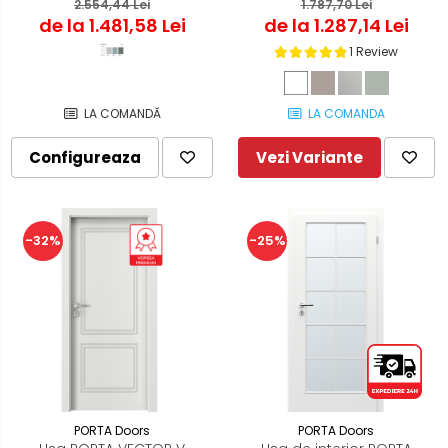
2.554,44 Lei
SYSTEM
1.787,70 Lei
de la 1.481,58 Lei
de la 1.287,14 Lei
1 Review
LA COMANDĂ
LA COMANDA
Configureaza
Vezi Variante
-32%
-25%
PORTA Doors
PORTA Doors