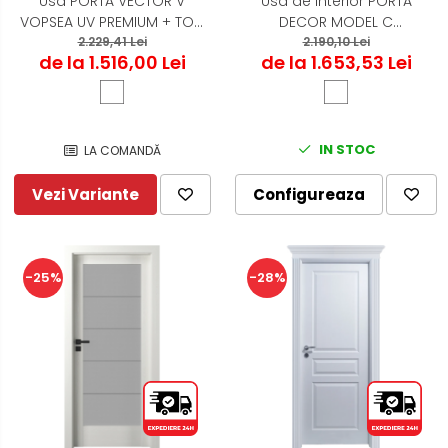
Usa PORTA VECTOR V
Usa de interior PORTA
VOPSEA UV PREMIUM + TOC
DECOR MODEL C
PORTA SYSTEM
2.229,41 Lei
PORTADECOR + TOC PORTA
2.190,10 Lei
de la 1.516,00 Lei
de la 1.653,53 Lei
SYSTEM
IN STOC
LA COMANDĂ
Vezi Variante
Configureaza
-25%
-28%