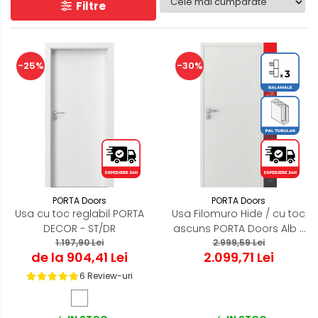
Filtre
-25%
-30%
PORTA Doors
PORTA Doors
Usa cu toc reglabil PORTA
Usa Filomuro Hide / cu toc
DECOR - ST/DR
ascuns PORTA Doors Alb -
1.197,90 Lei
miez PAL Tubular
2.999,59 Lei
de la 904,41 Lei
2.099,71 Lei
6 Review-uri