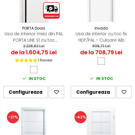
PORTA Doors
Invado
Usa de interior miez din PAL
Usa de interior cu toc fix
PORTA LINE S1 cu toc
HDF/PAL - Culoare Alb
2.228,82 Lei
reglabil
908,71 Lei
de la 1.604,75 Lei
de la 708,79 Lei
1 Review
IN STOC
IN STOC
Configureaza
Configureaza
-21%
-42%