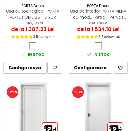
PORTA Doors
PORTA Doors
Usa cu toc reglabil PORTA
Usa de interior PORTA VIENA
VERTE HOME B5 - ST/DR
cu modul Retro - Pervaz
1.862,19 Lei
de tip capitel si Cornisa
2.130,81 Lei
de la 1.387,33 Lei
de la 1.534,18 Lei
3 Review-uri
3 Review-uri
IN STOC
IN STOC
Configureaza
Configureaza
-22%
-25%