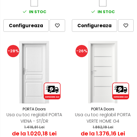
IN STOC
IN STOC
Configureaza
Configureaza
-28%
-26%
PORTA Doors
PORTA Doors
Usa cu toc reglabil PORTA
Usa cu toc reglabil PORTA
VIENA - ST/DR
VERTE HOME G4
1.416,91 Lei
1.862,19 Lei
de la 1.020,18 Lei
de la 1.376,16 Lei