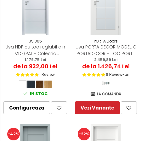
USI365
PORTA Doors
Usa HDF cu toc reglabil din
Usa PORTA DECOR MODEL C
MDF/PAL - Colectia
PORTADECOR + TOC PORTA
ORIZONT 3.5
1.179,75 Lei
2.459,89 Lei
SYSTEM
de la 932,00 Lei
de la 1.426,74 Lei
1 Review
6 Review-uri
IN STOC
LA COMANDĂ
Configureaza
Vezi Variante
-42%
-22%