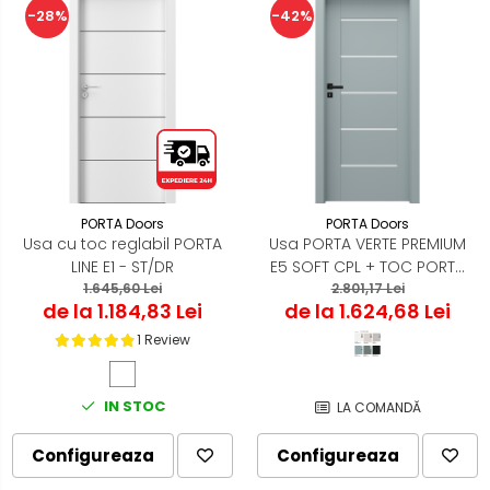
-28%
-42%
PORTA Doors
PORTA Doors
Usa cu toc reglabil PORTA
Usa PORTA VERTE PREMIUM
LINE E1 - ST/DR
E5 SOFT CPL + TOC PORTA
1.645,60 Lei
2.801,17 Lei
SYSTEM
de la 1.184,83 Lei
de la 1.624,68 Lei
1 Review
IN STOC
LA COMANDĂ
Configureaza
Configureaza