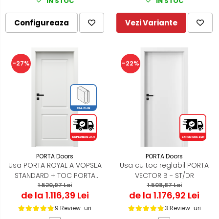
IN STOC
IN STOC
Configureaza
Vezi Variante
-27%
-22%
PORTA Doors
PORTA Doors
Usa PORTA ROYAL A VOPSEA
Usa cu toc reglabil PORTA
STANDARD + TOC PORTA
VECTOR B - ST/DR
1.520,97 Lei
SYSTEM
1.508,87 Lei
de la 1.116,39 Lei
de la 1.176,92 Lei
9 Review-uri
3 Review-uri