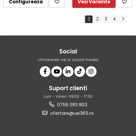
Configureaza
Vezi Variante
1
2
3
4
Social
Urmareste-ne in social media
Suport clienti
Luni - Vineri: 09:00 - 17:00
0756 093 803
ofertare@usi365.ro