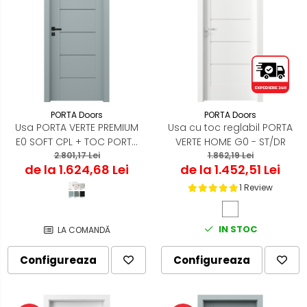
PORTA Doors
PORTA Doors
Usa PORTA VERTE PREMIUM
Usa cu toc reglabil PORTA
E0 SOFT CPL + TOC PORTA
VERTE HOME G0 - ST/DR
2.801,17 Lei
SYSTEM
1.862,19 Lei
de la 1.624,68 Lei
de la 1.452,51 Lei
1 Review
IN STOC
LA COMANDĂ
Configureaza
Configureaza