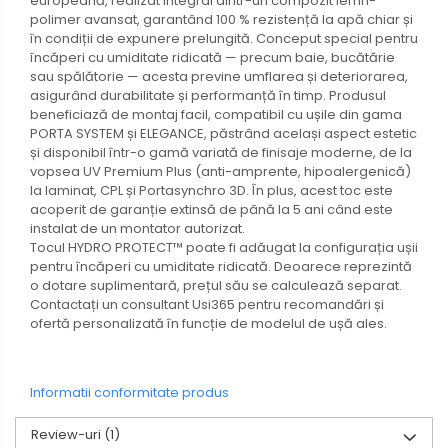
europeană, realizat integral dintr-un compozit lemn-
polimer avansat, garantând 100 % rezistență la apă chiar și
în condiții de expunere prelungită. Conceput special pentru
încăperi cu umiditate ridicată — precum baie, bucătărie
sau spălătorie — acesta previne umflarea și deteriorarea,
asigurând durabilitate și performanță în timp. Produsul
beneficiază de montaj facil, compatibil cu ușile din gama
PORTA SYSTEM și ELEGANCE, păstrând același aspect estetic
și disponibil într-o gamă variată de finisaje moderne, de la
vopsea UV Premium Plus (anti-amprente, hipoalergenică)
la laminat, CPL și Portasynchro 3D. În plus, acest toc este
acoperit de garanție extinsă de până la 5 ani când este
instalat de un montator autorizat.
Tocul HYDRO PROTECT™ poate fi adăugat la configurația ușii
pentru încăperi cu umiditate ridicată. Deoarece reprezintă
o dotare suplimentară, prețul său se calculează separat.
Contactați un consultant Usi365 pentru recomandări și
ofertă personalizată în funcție de modelul de ușă ales.
Informatii conformitate produs
Review-uri
(1)