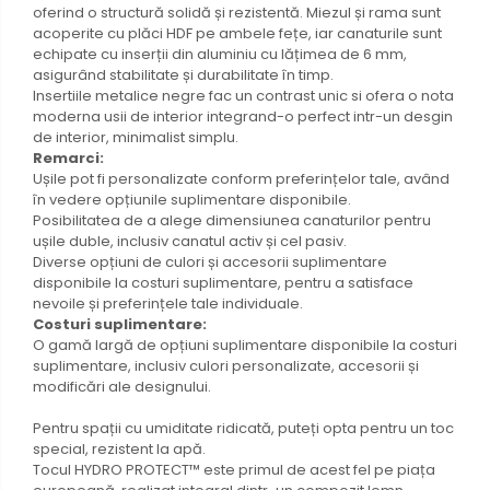
oferind o structură solidă și rezistentă. Miezul și rama sunt
acoperite cu plăci HDF pe ambele fețe, iar canaturile sunt
echipate cu inserții din aluminiu cu lățimea de 6 mm,
asigurând stabilitate și durabilitate în timp.
Insertiile metalice negre fac un contrast unic si ofera o nota
moderna usii de interior integrand-o perfect intr-un desgin
de interior, minimalist simplu.
Remarci:
Ușile pot fi personalizate conform preferințelor tale, având
în vedere opțiunile suplimentare disponibile.
Posibilitatea de a alege dimensiunea canaturilor pentru
ușile duble, inclusiv canatul activ și cel pasiv.
Diverse opțiuni de culori și accesorii suplimentare
disponibile la costuri suplimentare, pentru a satisface
nevoile și preferințele tale individuale.
Costuri suplimentare:
O gamă largă de opțiuni suplimentare disponibile la costuri
suplimentare, inclusiv culori personalizate, accesorii și
modificări ale designului.
Pentru spații cu umiditate ridicată, puteți opta pentru un toc
special, rezistent la apă.
Tocul HYDRO PROTECT™ este primul de acest fel pe piața