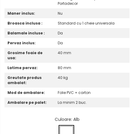
Portadecor
Maner inclus:
Nu
Broasca inclusa :
Standard cu 1 cheie universala
Balamale incluse :
Da
Pervaz inclus:
Da
Grosime foaie de
40 mm
usa:
Latime pervaz:
80 mm
Greutate produs
40 kg
ambalat:
Mod de ambalare:
Folie PVC + carton
Ambalare pe palet:
La minim 2 buc.
Culoare
: Alb