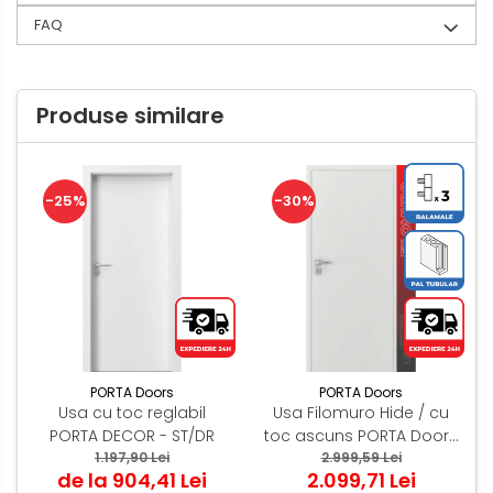
FAQ
Produse similare
-25%
-30%
PORTA Doors
PORTA Doors
Usa cu toc reglabil
Usa Filomuro Hide / cu
PORTA DECOR - ST/DR
toc ascuns PORTA Doors
1.197,90 Lei
Alb - miez PAL Tubular
2.999,59 Lei
de la 904,41 Lei
2.099,71 Lei