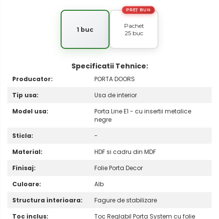
PREȚ BUN
Pachet
1 buc
25 buc
Specificatii Tehnice:
Producator:
PORTA DOORS
Tip usa:
Usa de interior
Model usa:
Porta Line E1 - cu insertii metalice
negre
Sticla:
-
Material:
HDF si cadru din MDF
Finisaj:
Folie Porta Decor
Culoare:
Alb
Structura interioara:
Fagure de stabilizare
Toc inclus:
Toc Reglabil Porta System cu folie