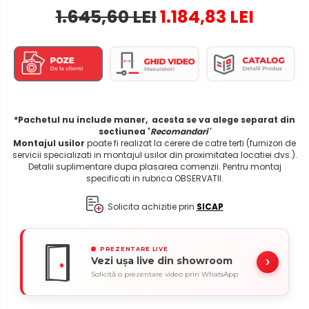
1.645,60 LEI
1.184,83 LEI
*Pachetul nu include maner, acesta se va alege separat din
sectiunea '
Recomandari'
Montajul usilor
poate fi realizat la cerere de catre terti (furnizori de
servicii specializati in montajul usilor din proximitatea locatiei dvs.).
Detalii suplimentare dupa plasarea comenzii. Pentru montaj
specificati in rubrica OBSERVATII.
Solicita achizitie prin
SICAP
PREZENTARE LIVE
›
Vezi ușa live din showroom
Solicită o prezentare video prin WhatsApp