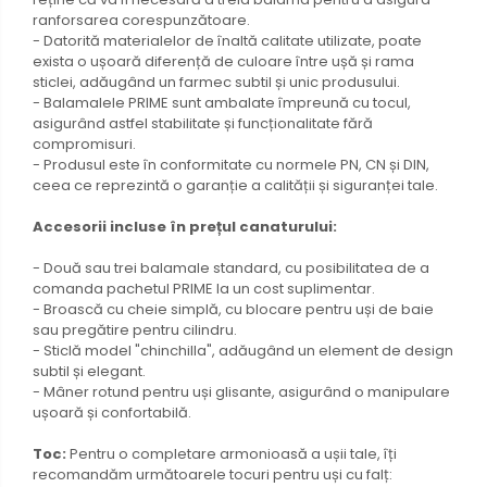
ranforsarea corespunzătoare.
- Datorită materialelor de înaltă calitate utilizate, poate
exista o ușoară diferență de culoare între ușă și rama
sticlei, adăugând un farmec subtil și unic produsului.
- Balamalele PRIME sunt ambalate împreună cu tocul,
asigurând astfel stabilitate și funcționalitate fără
compromisuri.
- Produsul este în conformitate cu normele PN, CN și DIN,
ceea ce reprezintă o garanție a calității și siguranței tale.
Accesorii incluse în prețul canaturului:
- Două sau trei balamale standard, cu posibilitatea de a
comanda pachetul PRIME la un cost suplimentar.
- Broască cu cheie simplă, cu blocare pentru uși de baie
sau pregătire pentru cilindru.
- Sticlă model "chinchilla", adăugând un element de design
subtil și elegant.
- Mâner rotund pentru uși glisante, asigurând o manipulare
ușoară și confortabilă.
Toc:
Pentru o completare armonioasă a ușii tale, îți
recomandăm următoarele tocuri pentru uși cu falț: