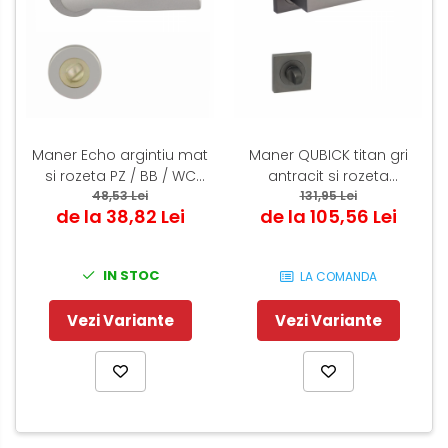
Maner Echo argintiu mat
Maner QUBICK titan gri
si rozeta PZ / BB / WC
antracit si rozeta
rotunda 50 mm
48,53 Lei
patrata PZ / BB / WC
131,95 Lei
de la 38,82 Lei
de la 105,56 Lei
IN STOC
LA COMANDA
Vezi Variante
Vezi Variante