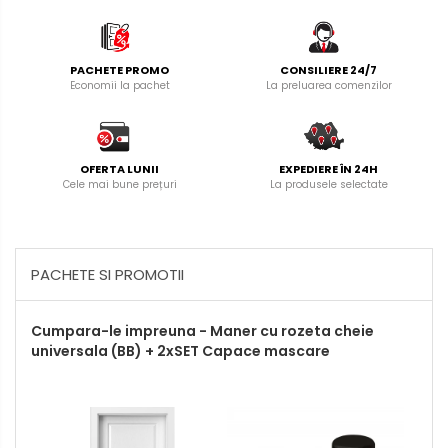
PACHETE PROMO
CONSILIERE 24/7
Economii la pachet
La preluarea comenzilor
OFERTA LUNII
EXPEDIERE ÎN 24H
Cele mai bune prețuri
La produsele selectate
PACHETE SI PROMOTII
Cumpara-le impreuna - Maner cu rozeta cheie
universala (BB) + 2xSET Capace mascare