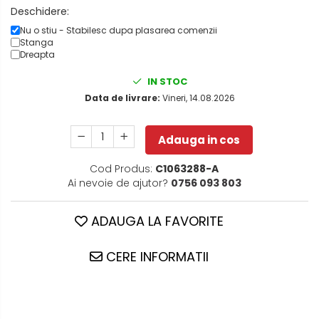
Deschidere:
Nu o stiu - Stabilesc dupa plasarea comenzii
Stanga
Dreapta
IN STOC
Data de livrare:
Vineri, 14.08.2026
Adauga in cos
Cod Produs:
C1063288-A
Ai nevoie de ajutor?
0756 093 803
ADAUGA LA FAVORITE
CERE INFORMATII