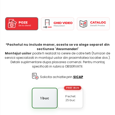
*Pachetul nu include maner, acesta se va alege separat din
sectiunea '
Recomandari'
Montajul usilor
poate fi realizat la cerere de catre terti (furnizori de
servicii specializati in montajul usilor din proximitatea locatiei dvs.).
Detalii suplimentare dupa plasarea comenzii. Pentru montaj
specificati in rubrica OBSERVATII.
Solicita achizitie prin
SICAP
PREȚ BUN
Pachet
1 buc
25 buc