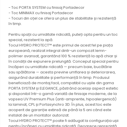
- Toc PORTA SYSTEM cu finisaj Portadecor
- Toc MINIMAX cu finisaj Portadecor
- Tocuri din oțel ce ofera un plus de stabilitate și rezistență
în timp.
Pentru spații cu umiditate ridicată, puteți opta pentru un toc
special, rezistent la apă.
Tocul HYDRO PROTECT™ este primul de acest fel pe piața
europeană, realizat integral dintr-un compozit lemn-
polimer avansat, garantând 100 % rezistență la apă chiar și
în condiții de expunere prelungită. Conceput special pentru
încăperi cu umiditate ridicată — precum baie, bucătărie
sau spălătorie — acesta previne umflarea și deteriorarea,
asigurând durabilitate și performanță în timp. Produsul
beneficiază de montaj facil, compatibil cu ușile din gama
PORTA SYSTEM și ELEGANCE, păstrând același aspect estetic
și disponibil într-o gamă variată de finisaje moderne, de la
vopsea UV Premium Plus (anti-amprente, hipoalergenică)
la laminat, CPL și Portasynchro 3D. În plus, acest toc este
acoperit de garanție extinsă de până la 5 ani când este
instalat de un montator autorizat.
Tocul HYDRO PROTECT™ poate fi adăugat la configurația ușii
pentru încăperi cu umiditate ridicată. Deoarece reprezintă