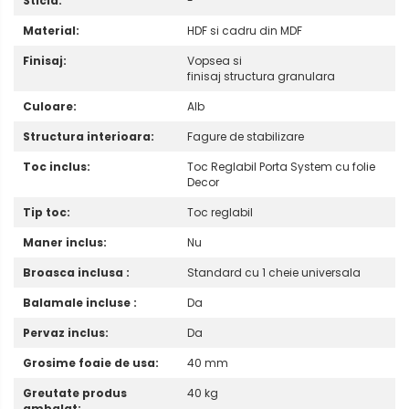
Sticla:
-
Material:
HDF si cadru din MDF
Finisaj:
Vopsea si
finisaj structura granulara
Culoare:
Alb
Structura interioara:
Fagure de stabilizare
Toc inclus:
Toc Reglabil Porta System cu folie
Decor
Tip toc:
Toc reglabil
Maner inclus:
Nu
Broasca inclusa :
Standard cu 1 cheie universala
Balamale incluse :
Da
Pervaz inclus:
Da
Grosime foaie de usa:
40 mm
Greutate produs
40 kg
ambalat: