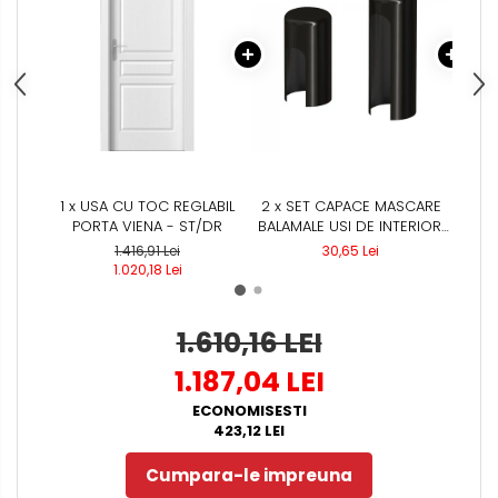
1 x USA CU TOC REGLABIL
2 x SET CAPACE MASCARE
1 x
PORTA VIENA - ST/DR
BALAMALE USI DE INTERIOR,
MAT 
NEGRU
/ 
1.416,91 Lei
30,65 Lei
R
1.020,18 Lei
UNI
1.610,16 LEI
1.187,04 LEI
ECONOMISESTI
423,12 LEI
Cumpara-le impreuna