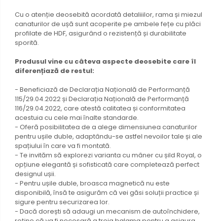
Cu o atenție deosebită acordată detaliiilor, rama și miezul
canaturilor de ușă sunt acoperite pe ambele fețe cu plăci
profilate de HDF, asigurând o rezistență și durabilitate
sporită.
Produsul vine cu câteva aspecte deosebite care îl
diferențiază de restul:
- Beneficiază de Declarația Națională de Performanță
115/29.04.2022 și Declarația Națională de Performanță
116/29.04.2022, care atestă calitatea și conformitatea
acestuia cu cele mai înalte standarde.
- Oferă posibilitatea de a alege dimensiunea canaturilor
pentru ușile duble, adaptându-se astfel nevoilor tale și ale
spațiului în care va fi montată.
- Te invităm să explorezi varianta cu mâner cu șild Royal, o
opțiune elegantă și sofisticată care completează perfect
designul ușii.
- Pentru ușile duble, broasca magnetică nu este
disponibilă, însă te asigurăm că vei găsi soluții practice și
sigure pentru securizarea lor.
- Dacă dorești să adaugi un mecanism de autoînchidere,
reține că va fi necesară a treia balama pentru a asigura