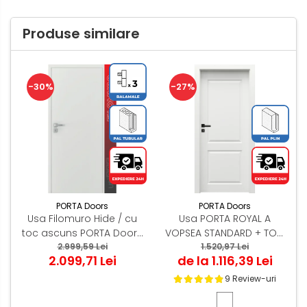
Produse similare
-30%
-27%
PORTA Doors
PORTA Doors
Usa Filomuro Hide / cu
Usa PORTA ROYAL A
toc ascuns PORTA Doors
VOPSEA STANDARD + TOC
Alb - miez PAL Tubular
2.999,59 Lei
PORTA SYSTEM
1.520,97 Lei
2.099,71 Lei
de la 1.116,39 Lei
9 Review-uri