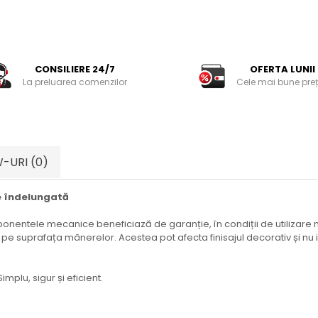
CONSILIERE 24/7
OFERTA LUNII
La preluarea comenzilor
Cele mai bune preț
W-URI
(0)
re îndelungată
onentele mecanice beneficiază de garanție, în condiții de utilizare no
 suprafața mânerelor. Acestea pot afecta finisajul decorativ și nu in
mplu, sigur și eficient.