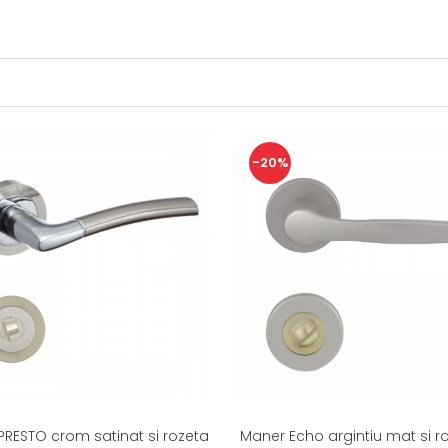
-20%
RESTO crom satinat si rozeta
Maner Echo argintiu mat si r