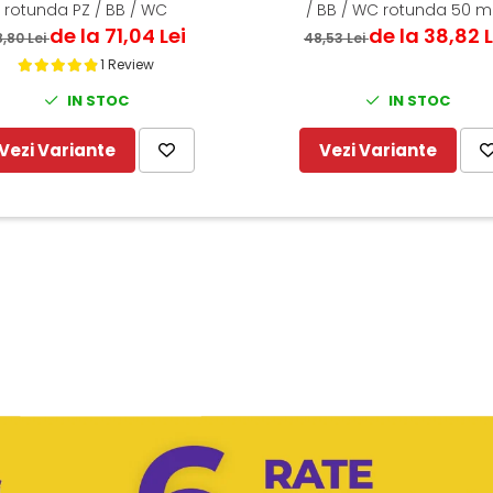
rotunda PZ / BB / WC
/ BB / WC rotunda 50 
de la 71,04 Lei
de la 38,82 L
,80 Lei
48,53 Lei
1 Review
IN STOC
IN STOC
Vezi Variante
Vezi Variante