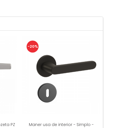
-20%
-20%
ozeta PZ
Maner usa de interior - Simplo -
Maner UFO