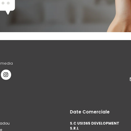
l media
Date Comerciale
cadou
S.C USI365 DEVELOPMENT
S.R.L
e