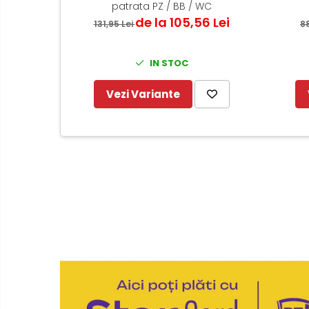
patrata PZ / BB / WC
de la 105,56 Lei
131,95 Lei
88
IN STOC
Vezi Variante