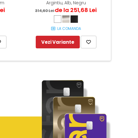
mm
Argintiu, Alb, Negru
BB 
ei
de la 251,68 Lei
314,60 Lei
86,41
LA COMANDA
Vezi Variante
Ve