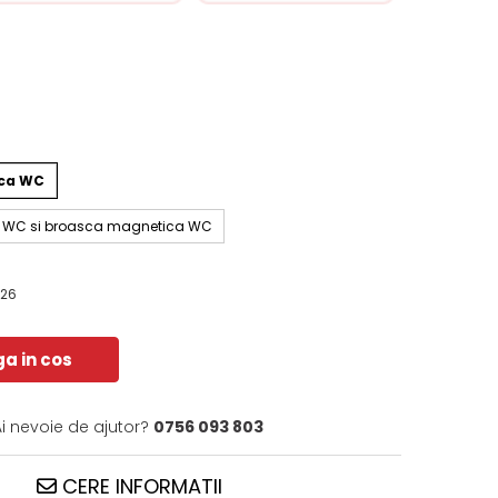
sca WC
ta WC si broasca magnetica WC
026
a in cos
Ai nevoie de ajutor?
0756 093 803
CERE INFORMATII