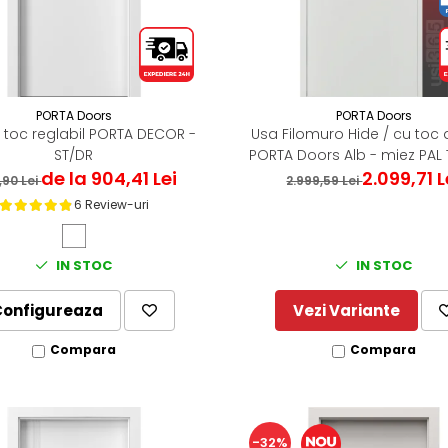
PORTA Doors
PORTA Doors
 toc reglabil PORTA DECOR -
Usa Filomuro Hide / cu toc
ST/DR
PORTA Doors Alb - miez PAL 
de la 904,41 Lei
2.099,71 L
7,90 Lei
2.999,59 Lei
6 Review-uri
IN STOC
IN STOC
Configureaza
Vezi Variante
Compara
Compara
-32%