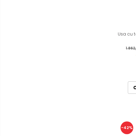
Usa cu t
1.862
-42%