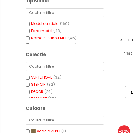
Tip Model
(160)
Model cu sticla
(48)
Fara model
(45)
Rama si Panou MDF
Usa cu
(45)
Baghete decorative
(39)
Ambutisata
1.19
Colectie
(16)
Frezaje decorative
(14)
Sticla
(3)
Cu Oglinda
(32)
VERTE HOME
(1)
Insertii
(32)
STENOIR
(26)
DECOR
(25)
BALANCE
(22)
LINE
Culoare
(19)
VINTAGE
(16)
BASIC
(13)
QUADRAT
(1)
Acacia Auriu
-22%