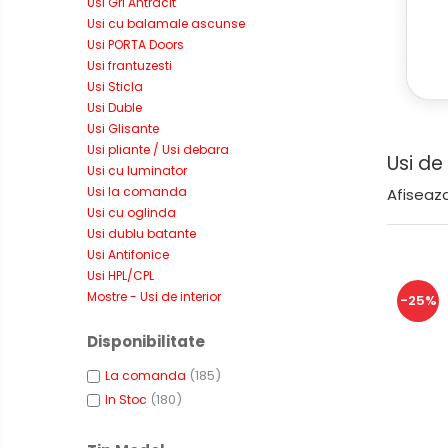
Usi Gri Antracit
Usi cu balamale ascunse
Usi PORTA Doors
Usi frantuzesti
Usi Sticla
Usi Duble
Usi Glisante
Usi pliante / Usi debara
Usi de 
Usi cu luminator
Usi la comanda
Afiseaza
Usi cu oglinda
Usi dublu batante
Usi Antifonice
Usi HPL/CPL
Mostre - Usi de interior
-25%
Disponibilitate
(185)
La comanda
(180)
In Stoc