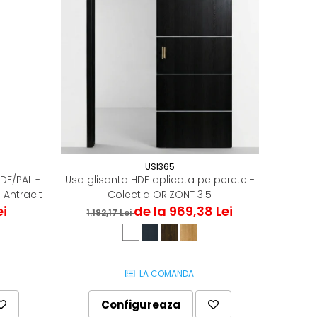
USI365
MDF/PAL -
Usa glisanta HDF aplicata pe perete -
 Antracit
Colectia ORIZONT 3.5
ei
de la 969,38 Lei
1.182,17 Lei
LA COMANDA
Configureaza