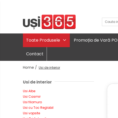
Toate Produsele
Promoția de Vară P
Contact
Home /
Usi de interior
Usi de interior
Usi Albe
Usi Casmir
Usi filomuro
Usi cu Toc Reglabil
Usi vopsite