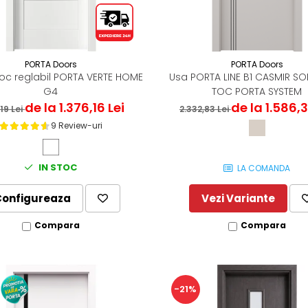
PORTA Doors
PORTA Doors
oc reglabil PORTA VERTE HOME
Usa PORTA LINE B1 CASMIR SO
G4
TOC PORTA SYSTEM
de la 1.376,16 Lei
de la 1.586,3
,19 Lei
2.332,83 Lei
9 Review-uri
IN STOC
LA COMANDA
Configureaza
Vezi Variante
Compara
Compara
-21%