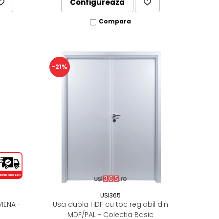
Configureaza
Compara
-21%
USI365
VIENA -
Usa dubla HDF cu toc reglabil din
MDF/PAL - Colectia Basic