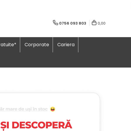
0756 093 803
0,00
atuite*
Corporate
Cariera