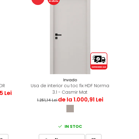
Invado
COR
Usa de interior cu toc fix HDF Norma
5 Lei
3.1 - Casmir Mat
de la 1.000,91 Lei
1.251,14 Lei
IN STOC