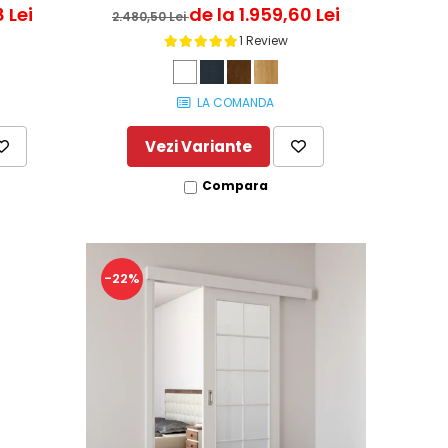
8 Lei
de la 1.959,60 Lei
2.480,50 Lei
i
1 Review
LA COMANDA
Vezi Variante
Compara
-22%