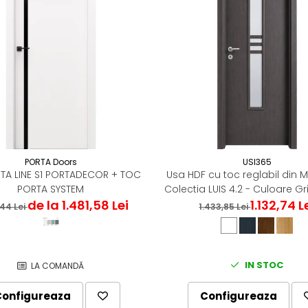
PORTA Doors
USI365
TA LINE S1 PORTADECOR + TOC
Usa HDF cu toc reglabil din 
PORTA SYSTEM
Colectia LUIS 4.2 - Culoare Gri
de la 1.481,58 Lei
1.132,74 L
,44 Lei
1.433,85 Lei
IN STOC
LA COMANDĂ
Configureaza
Configureaza