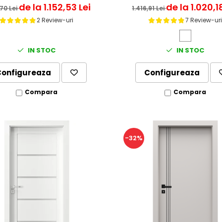
de la 1.152,53 Lei
de la 1.020,1
,70 Lei
1.416,91 Lei
2 Review-uri
7 Review-ur
IN STOC
IN STOC
Configureaza
Configureaza
Compara
Compara
-32%