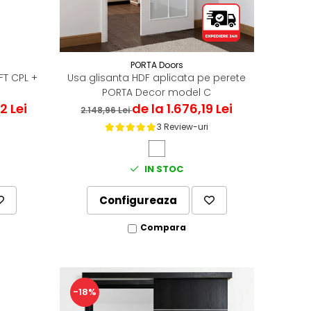
PORTA Doors
FT CPL +
Usa glisanta HDF aplicata pe perete
PORTA Decor model C
2 Lei
de la 1.676,19 Lei
2.148,96 Lei
3 Review-uri
IN STOC
Configureaza
Compara
-18%