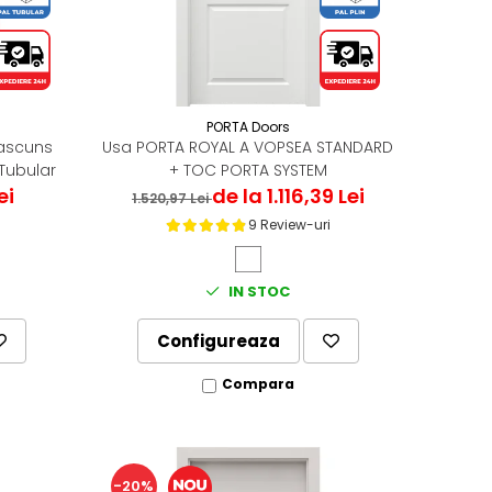
PORTA Doors
 ascuns
Usa PORTA ROYAL A VOPSEA STANDARD
Tubular
+ TOC PORTA SYSTEM
ei
de la 1.116,39 Lei
1.520,97 Lei
9 Review-uri
IN STOC
Configureaza
Compara
-20%