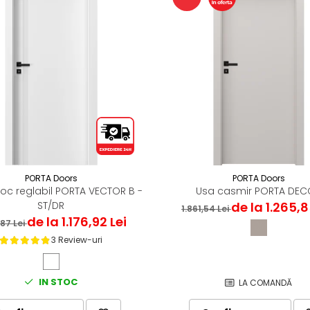
PORTA Doors
PORTA Doors
toc reglabil PORTA VECTOR B -
Usa casmir PORTA DE
ST/DR
de la 1.265,8
1.861,54 Lei
de la 1.176,92 Lei
,87 Lei
3 Review-uri
IN STOC
LA COMANDĂ