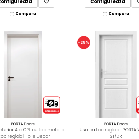
Configureaza
Configureaza
Compara
Compara
-28%
PORTA Doors
PORTA Doors
nterior Alb CPL cu toc metalic
Usa cu toc reglabil PORTA 
 toc reglabil Folie Decor
ST/DR