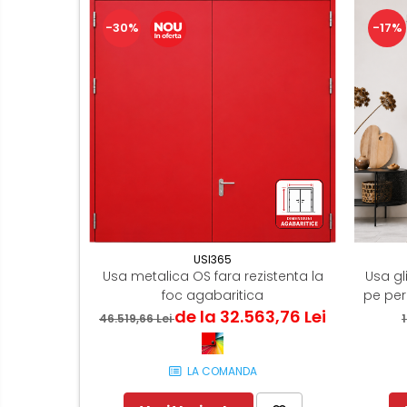
-30%
-17%
USI365
Usa metalica OS fara rezistenta la
Usa gl
foc agabaritica
pe per
de la 32.563,76 Lei
46.519,66 Lei
1
LA COMANDA