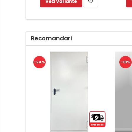
Vezi Variante
Recomandari
-24%
-18%