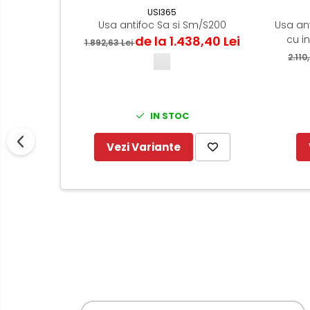
USI365
Usa antifoc Sa si Sm/S200
Usa an
de la 1.438,40 Lei
cu i
1.892,63 Lei
2.110
IN STOC
Vezi Variante