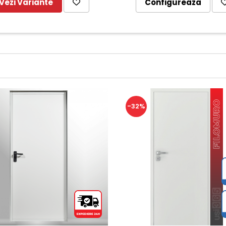
Vezi Variante
Configureaza
-32%