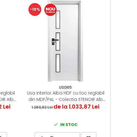
-18%
-28%
USI365
reglabil
Usa interior Alba HDF cu toc reglabil
Usa metal
OIR Alb
din MDF/PAL - Colectia STENOIR Alb
casa cu
2 Lei
de la 1.033,87 Lei
7.3
1.260,82 Lei
56.860
IN STOC