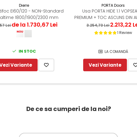
Dierre
PORTA Doors
tifoc EI60/120 - NON-Standard
Usa PORTA HIDE 1.1 VOPSE
naltime 1800/1900/2300 mm
PREMIUM + TOC ASCUNS DIN A
de la 1.730,67 Lei
2.213,22 L
,57 Lei
3.254,73 Lei
1 Review
IN STOC
LA COMANDĂ
Vezi Variante
Vezi Variante
De ce sa cumperi de la noi?