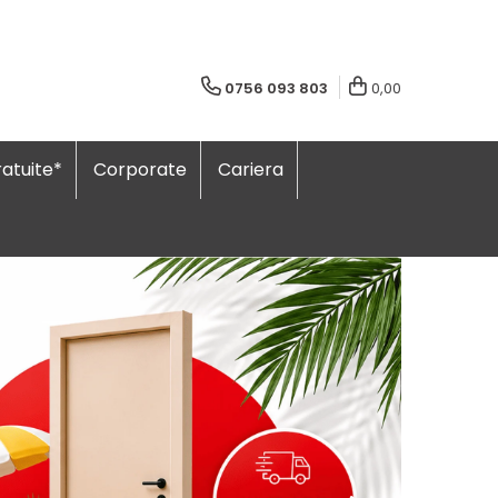
0756 093 803
0,00
atuite*
Corporate
Cariera