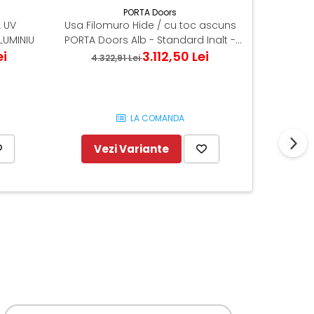
PORTA Doors
A UV
Usa Filomuro Hide / cu toc ascuns
Usa P
LUMINIU
PORTA Doors Alb - Standard Inalt -
PREMIUM
ei
Miez PAL Tubular
3.112,50 Lei
4.322,91 Lei
3.934
LA COMANDA
Vezi Variante
Ve