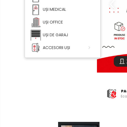
UȘI MEDICAL
UȘI OFFICE
UȘI DE GARAJ
ACCESORII UȘI
PA
Eco