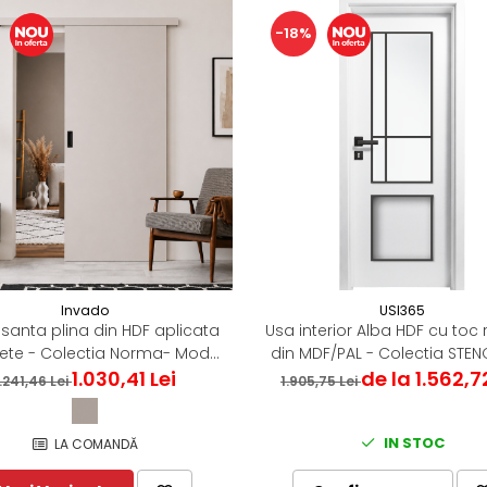
-18%
Invado
USI365
isanta plina din HDF aplicata
Usa interior Alba HDF cu toc 
ete - Colectia Norma- Model
din MDF/PAL - Colectia STEN
simplu - Casmir Mat
1.030,41 Lei
de la 1.562,7
7.7
.241,46 Lei
1.905,75 Lei
IN STOC
LA COMANDĂ