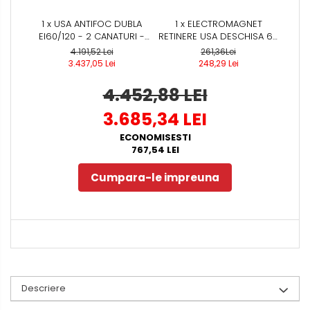
1 x USA ANTIFOC DUBLA
1 x ELECTROMAGNET
EI60/120 - 2 CANATURI -
RETINERE USA DESCHISA 65
REZISTENTA LA FOC 60 /120
KG
4.191,52 Lei
261,36Lei
MIN - MONTAJ INTERIOR
3.437,05 Lei
248,29 Lei
4.452,88 LEI
3.685,34 LEI
ECONOMISESTI
767,54 LEI
Cumpara-le impreuna
Descriere