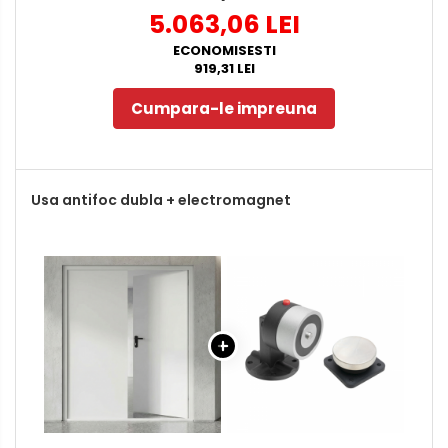
5.063,06 LEI
ECONOMISESTI
919,31 LEI
Cumpara-le impreuna
Usa antifoc dubla + electromagnet