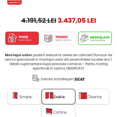
4.191,52 LEI
3.437,05 LEI
Montajul usilor
poate fi realizat la cerere de catre terti (furnizori de
servicii specializati in montajul usilor din proximitatea locatiei dvs.).
Detalii suplimentare dupa plasarea comenzii – Pentru montaj
specificati in rubrica OBSERVATII.
Solicita achizitie prin
SICAP
Simpla
Dubla
Glisanta
Cortina