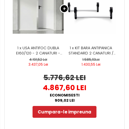
1 x USA ANTIFOC DUBLA
1 x KIT BARA ANTIPANICA
EI60/120 - 2 CANATURI -
STANDARD 2 CANATURI /
REZISTENTA LA FOC 60 /120
USA DUBLA - (INCLUDE: 2X
4.191,52 Lei
1.585,10Lei
MIN - MONTAJ INTERIOR
BROASCA ANTIPANICA -
3.437,05 Lei
1.430,55 Lei
CILINDRU - MANER
ANTIFOC)
5.776,62 LEI
4.867,60 LEI
ECONOMISESTI
909,02 LEI
Cumpara-le impreuna