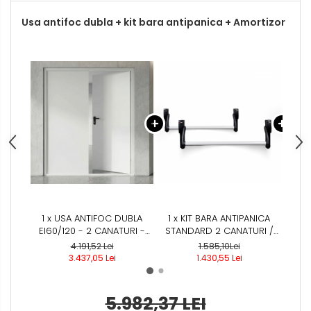
Usa antifoc dubla + kit bara antipanica + Amortizor
1 x USA ANTIFOC DUBLA
1 x KIT BARA ANTIPANICA
1 x 
EI60/120 - 2 CANATURI -
STANDARD 2 CANATURI /
REZISTENTA LA FOC 60 /120
USA DUBLA - (INCLUDE: 2X
S
4.191,52 Lei
1.585,10Lei
MIN - MONTAJ INTERIOR
BROASCA ANTIPANICA -
3.437,05 Lei
1.430,55 Lei
CILINDRU - MANER
ANTIFOC)
5.982,37 LEI