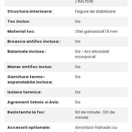
/ RAL7035
Structura interioara:
Fagure de stabilizare
Toc inclus:
Da
Material toc:
Otel galvanizat 1.5 mm
Broasca antifoc inclusa :
Da
Balamale incluse :
Da - Arc elicoidail
incorporat
Maner antifoc inclus:
Da
Garnitura termo-
Da
expandabila inclusa:
Izolare termica:
Da
Agrement tehnic si Aviz:
Da
Rezistenta la foc:
60 de minute ; 120 de
minute
Accesorii optionale:
Amortizor hidraulic cu