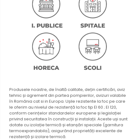
Produsele noastre, de înaltă calitate, dețin certificări, aviz
tehnic și agrement din partea pompierilor, avizuri valabile
în România cat si in Europa. Ușile rezistente la foc pe care
le oferim au nivelul de rezistență la foc tip EI 60 ; EI 120,
conform cerințelor standardelor europene și legislației
privind securitatea în construcții și instalații. Aceste uși sunt
dotate cu izolație termică și etanșări speciale (garnitura
termoexpandabila), asigurând proprietăți excelente de
rezistență și izolare termică.