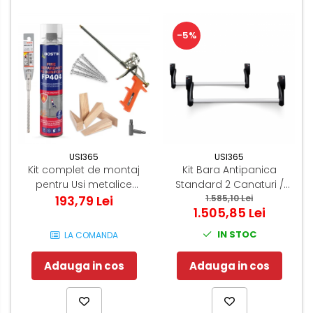
-5%
USI365
USI365
Kit complet de montaj
Kit Bara Antipanica
pentru Usi metalice
Standard 2 Canaturi /
193,79 Lei
Tehnice
Usa dubla - (Include: 2x
1.585,10 Lei
1.505,85 Lei
broasca antipanica -
cilindru - maner antifoc)
IN STOC
LA COMANDA
Adauga in cos
Adauga in cos