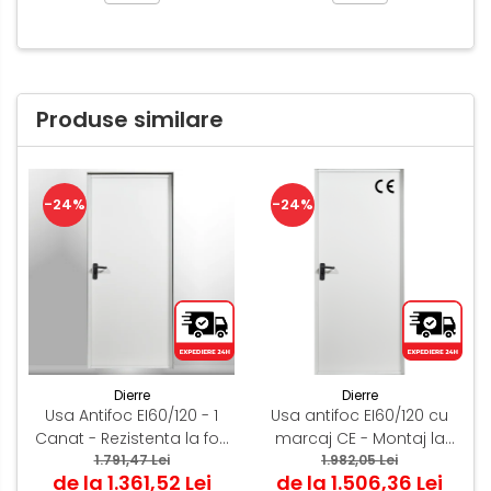
Produse similare
-24%
-24%
Dierre
Dierre
Usa Antifoc EI60/120 - 1
Usa antifoc EI60/120 cu
Canat - Rezistenta la foc
marcaj CE - Montaj la
60 /120 min - Montaj
1.791,47 Lei
1.982,05 Lei
exterior
de la 1.361,52 Lei
de la 1.506,36 Lei
Interior