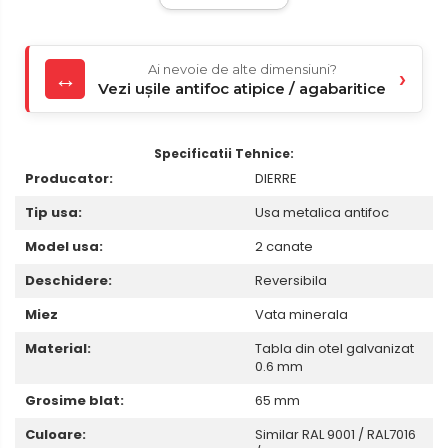
Ai nevoie de alte dimensiuni?
↔
›
Vezi ușile antifoc atipice / agabaritice
Specificatii Tehnice:
Producator:
DIERRE
Tip usa:
Usa metalica antifoc
Model usa:
2 canate
Deschidere:
Reversibila
Miez
Vata minerala
Material:
Tabla din otel galvanizat
0.6 mm
Grosime blat:
65 mm
Culoare:
Similar RAL 9001 / RAL7016