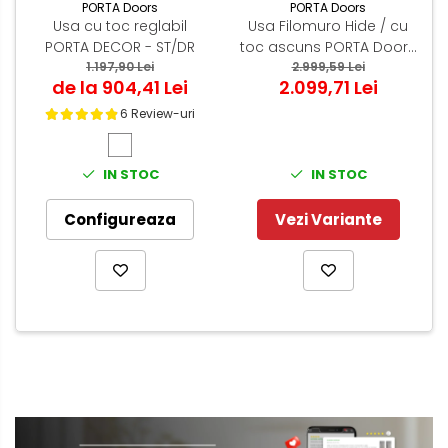
PORTA Doors
PORTA Doors
Usa cu toc reglabil
Usa Filomuro Hide / cu
PORTA DECOR - ST/DR
toc ascuns PORTA Doors
1.197,90 Lei
Alb - miez PAL Tubular
2.999,59 Lei
de la 904,41 Lei
2.099,71 Lei
6 Review-uri
IN STOC
IN STOC
Configureaza
Vezi Variante