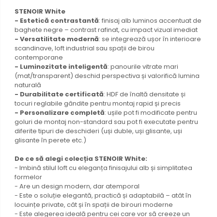
STENOIR White
- Estetică contrastantă
: finisaj alb luminos accentuat de
baghete negre – contrast rafinat, cu impact vizual imediat
- Versatilitate modernă
: se integrează ușor în interioare
scandinave, loft industrial sau spații de birou
contemporane
- Luminozitate inteligentă
: panourile vitrate mari
(mat/transparent) deschid perspectiva și valorifică lumina
naturală
- Durabilitate certificată
: HDF de înaltă densitate și
tocuri reglabile gândite pentru montaj rapid și precis
- Personalizare completă
: ușile pot fi modificate pentru
goluri de montaj non-standard sau pot fi executate pentru
diferite tipuri de deschideri (uși duble, uși glisante, uși
glisante în perete etc.)
De ce să alegi colecția STENOIR White:
- Imbină stilul loft cu eleganța finisajului alb și simplitatea
formelor
- Are un design modern, dar atemporal
- Este o soluție elegantă, practică și adaptabilă – atât în
locuințe private, cât și în spații de birouri moderne
- Este alegerea ideală pentru cei care vor să creeze un