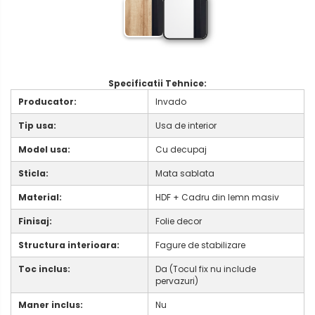
Specificatii Tehnice:
Producator:
Invado
Tip usa:
Usa de interior
Model usa:
Cu decupaj
Sticla:
Mata sablata
Material:
HDF + Cadru din lemn masiv
Finisaj:
Folie decor
Structura interioara:
Fagure de stabilizare
Toc inclus:
Da (Tocul fix nu include
pervazuri)
Maner inclus:
Nu