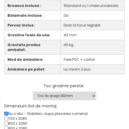
Broasca inclusa :
Standard cu 1 cheie universala
Balamale incluse :
Da
Pervaz inclus:
Doar la tocul reglabil
Grosime foaie de usa:
40 mm
Greutate produs
40 kg
ambalat:
Mod de ambalare:
Folie PVC + carton
Ambalare pe palet:
La minim 2 buc.
Toc grosime perete
:
Dimensiuni Gol de montaj
Nu o stiu - Stabilesc dupa plasarea comenzii
700 x 2080
800 x 2080
900 x 2080