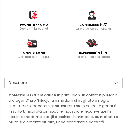
PACHETE PROMO
CONSILIERE 24/7
Economii la pachet
La preluarea comenzilor
OFERTA LUNII
EXPEDIERE ÎN 24H
Cele mai bune prețuri
La produsele selectate
Descriere
Colecția STENOIR
aduce în prim-plan un contrast puternic
si elegant între finisajul alb modern și baghetele negre
subțiri, cu rol decorativ și structural. Este o colecție gândită
în stil loft, inspirată din spațiile industriale reconvertite în
locuințe moderne: spații deschise, luminoase, cu materiale
brute și elemente vizibile, unde contrastele coexistă