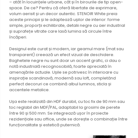
– atât în locuințele urbane, cât și în birourile de tip open-
space. De ce? Pentru că oferă libertate de exprimare,
volum aerisit și un decor autentic. STENOIR White preia
aceste principii și le adaptează ușilor de interior: forme
simple, proporții echilibrate, detalii negre cu aer industrial
și suprafețe vitrate care lasă lumina să circule între
încăperi.
Designul este curat și modern, iar geamul mare (mat sau
transparent) creează un efect vizual de deschidere.
Baghetele negre nu sunt doar un accent grafic, ci dau o
notă industrială recognoscibilă, foarte apreciată în
amenajările actuale. Ușile se potrivesc în interioare cu
inspirație scandinavă, modernă sau loft, completând
perfect decoruri ce combină albul luminos, sticla și
accentele metalice.
Ușa este realizată din HDF durabil, cu toc fix de 90 mm sau
toc reglabil din MDF/PAL, adaptabil la grosimi de perete
între 90 și 500 mm. Se integrează ușor în proiecte
rezidențiale sau office, unde se dorește o combinație între
funcționalitate și estetică puternică.