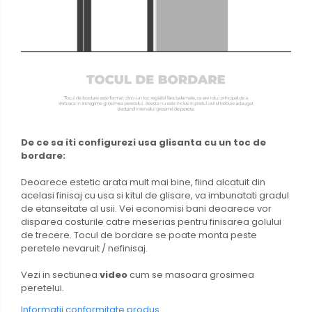
De ce sa iti configurezi usa glisanta cu un toc de
bordare:
Deoarece estetic arata mult mai bine, fiind alcatuit din
acelasi finisaj cu usa si kitul de glisare, va imbunatati gradul
de etanseitate al usii. Vei economisi bani deoarece vor
disparea costurile catre meserias pentru finisarea golului
de trecere. Tocul de bordare se poate monta peste
peretele nevaruit / nefinisaj.
Vezi in sectiunea
video
cum se masoara grosimea
peretelui.
Informatii conformitate produs