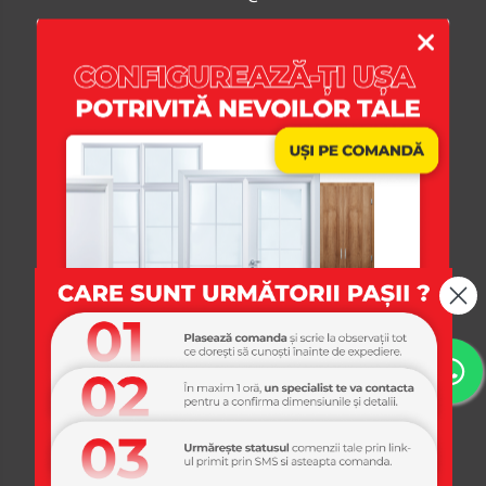
Magazinul Meu
Clienti
Date Comerciale
USI365
Platforma E-commerce by Gomag