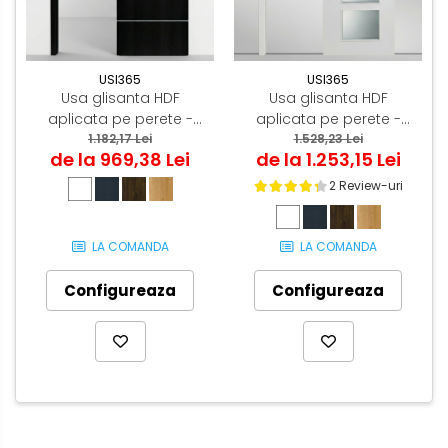
USI365
USI365
Usa glisanta HDF
Usa glisanta HDF
aplicata pe perete -
aplicata pe perete -
Colectia ORIZONT 3.5
1.182,17 Lei
Colectia QUADRAT 4.1
1.528,23 Lei
de la 969,38 Lei
de la 1.253,15 Lei
2 Review-uri
LA COMANDA
LA COMANDA
Configureaza
Configureaza