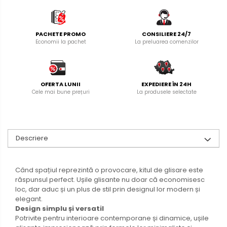
PACHETE PROMO
CONSILIERE 24/7
Economii la pachet
La preluarea comenzilor
OFERTA LUNII
EXPEDIERE ÎN 24H
Cele mai bune prețuri
La produsele selectate
Descriere
Când spațiul reprezintă o provocare, kitul de glisare este
răspunsul perfect. Ușile glisante nu doar că economisesc
loc, dar aduc și un plus de stil prin designul lor modern și
elegant.
Design simplu și versatil
Potrivite pentru interioare contemporane și dinamice, ușile