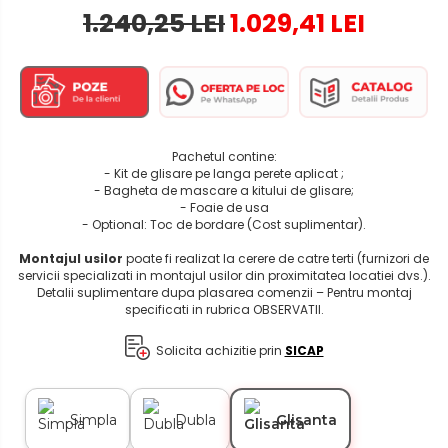
1.240,25 LEI
1.029,41 LEI
Pachetul contine:
- Kit de glisare pe langa perete aplicat ;
- Bagheta de mascare a kitului de glisare;
- Foaie de usa
- Optional: Toc de bordare (Cost suplimentar).
Montajul usilor
poate fi realizat la cerere de catre terti (furnizori de
servicii specializati in montajul usilor din proximitatea locatiei dvs.).
Detalii suplimentare dupa plasarea comenzii – Pentru montaj
specificati in rubrica OBSERVATII.
Solicita achizitie prin
SICAP
Simpla
Dubla
Glisanta