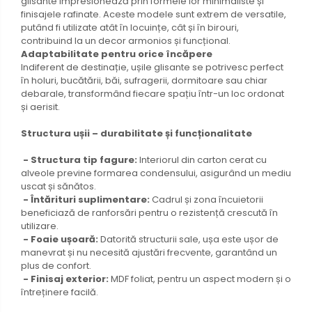
glisante impresionează prin formele lor minimaliste și
finisajele rafinate. Aceste modele sunt extrem de versatile,
putând fi utilizate atât în locuințe, cât și în birouri,
contribuind la un decor armonios și funcțional.
Adaptabilitate pentru orice încăpere
Indiferent de destinație, ușile glisante se potrivesc perfect
în holuri, bucătării, băi, sufragerii, dormitoare sau chiar
debarale, transformând fiecare spațiu într-un loc ordonat
și aerisit.
Structura ușii – durabilitate și funcționalitate
- Structura tip fagure:
Interiorul din carton cerat cu
alveole previne formarea condensului, asigurând un mediu
uscat și sănătos.
- Întărituri suplimentare:
Cadrul și zona încuietorii
beneficiază de ranforsări pentru o rezistență crescută în
utilizare.
- Foaie ușoară:
Datorită structurii sale, ușa este ușor de
manevrat și nu necesită ajustări frecvente, garantând un
plus de confort.
- Finisaj exterior:
MDF foliat, pentru un aspect modern și o
întreținere facilă.