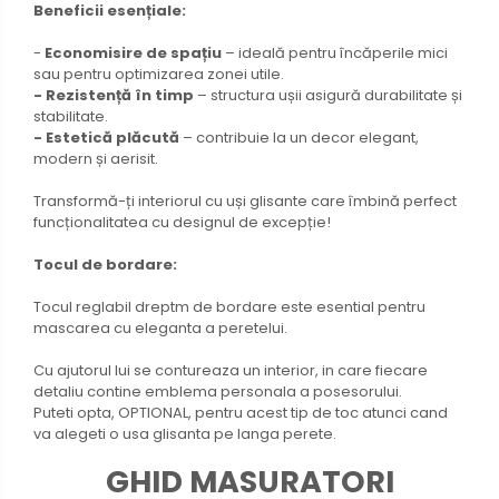
Beneficii esențiale:
-
Economisire de spațiu
– ideală pentru încăperile mici
sau pentru optimizarea zonei utile.
- Rezistență în timp
– structura ușii asigură durabilitate și
stabilitate.
- Estetică plăcută
– contribuie la un decor elegant,
modern și aerisit.
Transformă-ți interiorul cu uși glisante care îmbină perfect
funcționalitatea cu designul de excepție!
Tocul de bordare:
Tocul reglabil dreptm de bordare este esential pentru
mascarea cu eleganta a peretelui.
Cu ajutorul lui se contureaza un interior, in care fiecare
detaliu contine emblema personala a posesorului.
Puteti opta, OPTIONAL, pentru acest tip de toc atunci cand
va alegeti o usa glisanta pe langa perete.
GHID MASURATORI