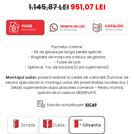
1.145,87 LEI
951,07 LEI
Pachetul contine:
- Kit de glisare pe langa perete aplicat ;
- Bagheta de mascare a kitului de glisare;
- Foaie de usa
- Optional: Toc de bordare (Cost suplimentar).
Montajul usilor
poate fi realizat la cerere de catre terti (furnizori de
servicii specializati in montajul usilor din proximitatea locatiei dvs.).
Detalii suplimentare dupa plasarea comenzii – Pentru montaj
specificati in rubrica OBSERVATII.
Solicita achizitie prin
SICAP
Simpla
Dubla
Glisanta