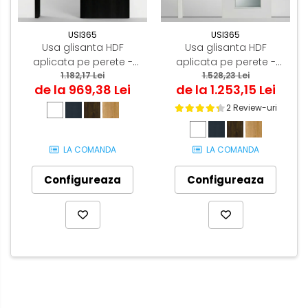
USI365
USI365
Usa glisanta HDF
Usa glisanta HDF
aplicata pe perete -
aplicata pe perete -
Colectia ORIZONT 3.5
1.182,17 Lei
Colectia QUADRAT 4.1
1.528,23 Lei
de la 969,38 Lei
de la 1.253,15 Lei
2 Review-uri
LA COMANDA
LA COMANDA
Configureaza
Configureaza