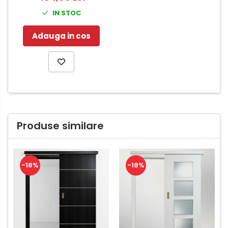
IN STOC
Adauga in cos
Produse similare
-18%
-18%