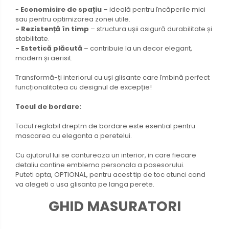
-
Economisire de spațiu
– ideală pentru încăperile mici
sau pentru optimizarea zonei utile.
- Rezistență în timp
– structura ușii asigură durabilitate și
stabilitate.
- Estetică plăcută
– contribuie la un decor elegant,
modern și aerisit.
Transformă-ți interiorul cu uși glisante care îmbină perfect
funcționalitatea cu designul de excepție!
Tocul de bordare:
Tocul reglabil dreptm de bordare este esential pentru
mascarea cu eleganta a peretelui.
Cu ajutorul lui se contureaza un interior, in care fiecare
detaliu contine emblema personala a posesorului.
Puteti opta, OPTIONAL, pentru acest tip de toc atunci cand
va alegeti o usa glisanta pe langa perete.
GHID MASURATORI