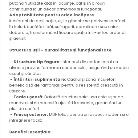
putând fi utilizate atât în locuințe, cât și în birouri,
contribuind la un decor armonios și funcțional.
Adaptabilitate pentru orice încăpere
Indiferent de destinație, ușile glisante se potrivesc perfect
în holuri, bucătării, băi, sufragerii, dormitoare sau chiar
debarale, transformând fiecare spațiu într-un loc ordonat
și aerisit.
Structura ușii – durabilitate și funcționalitate
- Structura tip fagure:
Interiorul din carton cerat cu
alveole previne formarea condensului, asigurând un mediu
uscat și sănătos.
- Întărituri suplimentare:
Cadrul și zona încuietorii
beneficiază de ranforsări pentru o rezistență crescută în
utilizare.
- Foaie ușoară:
Datorită structurii sale, ușa este ușor de
manevrat și nu necesită ajustări frecvente, garantând un
plus de confort.
- Finisaj exterior:
MDF foliat, pentru un aspect modern și o
întreținere facilă.
Beneficii esențiale: