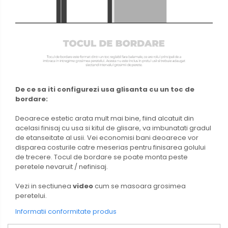
De ce sa iti configurezi usa glisanta cu un toc de
bordare:
Deoarece estetic arata mult mai bine, fiind alcatuit din
acelasi finisaj cu usa si kitul de glisare, va imbunatati gradul
de etanseitate al usii. Vei economisi bani deoarece vor
disparea costurile catre meserias pentru finisarea golului
de trecere. Tocul de bordare se poate monta peste
peretele nevaruit / nefinisaj.
Vezi in sectiunea
video
cum se masoara grosimea
peretelui.
Informatii conformitate produs