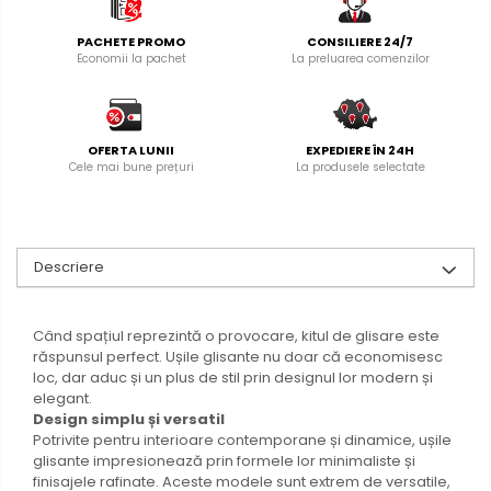
PACHETE PROMO
CONSILIERE 24/7
Economii la pachet
La preluarea comenzilor
OFERTA LUNII
EXPEDIERE ÎN 24H
Cele mai bune prețuri
La produsele selectate
Descriere
Când spațiul reprezintă o provocare, kitul de glisare este
răspunsul perfect. Ușile glisante nu doar că economisesc
loc, dar aduc și un plus de stil prin designul lor modern și
elegant.
Design simplu și versatil
Potrivite pentru interioare contemporane și dinamice, ușile
glisante impresionează prin formele lor minimaliste și
finisajele rafinate. Aceste modele sunt extrem de versatile,