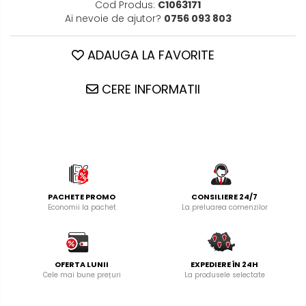
Cod Produs:
C1063171
Ai nevoie de ajutor?
0756 093 803
ADAUGA LA FAVORITE
CERE INFORMATII
PACHETE PROMO
CONSILIERE 24/7
Economii la pachet
La preluarea comenzilor
OFERTA LUNII
EXPEDIERE ÎN 24H
Cele mai bune prețuri
La produsele selectate