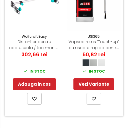
Wolfcraft Easy
USI365
Distantier pentru
Vopsea retus 'Touch-up'
captuseala / toc montaj
cu uscare rapida pentru
usa de interior -
302,66 Lei
usi antifoc - Gama RAL
50,82 Lei
Wolfcraft Easy - 3675000
IN STOC
IN STOC
Adauga in cos
Vezi Variante