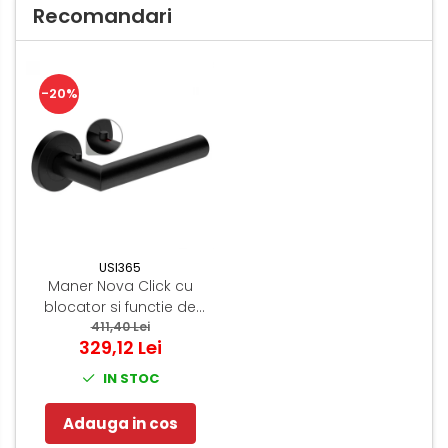
Recomandari
-20%
USI365
Maner Nova Click cu
blocator si functie de
urgenta - Negru
411,40 Lei
329,12 Lei
IN STOC
Adauga in cos