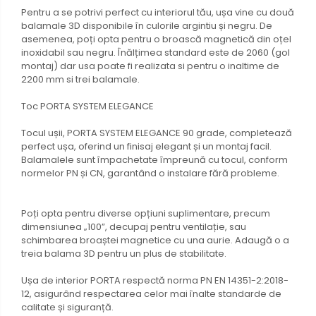
Pentru a se potrivi perfect cu interiorul tău, ușa vine cu două
balamale 3D disponibile în culorile argintiu și negru. De
asemenea, poți opta pentru o broască magnetică din oțel
inoxidabil sau negru. Înălțimea standard este de 2060 (gol
montaj) dar usa poate fi realizata si pentru o inaltime de
2200 mm si trei balamale.
Toc PORTA SYSTEM ELEGANCE
Tocul ușii, PORTA SYSTEM ELEGANCE 90 grade, completează
perfect ușa, oferind un finisaj elegant și un montaj facil.
Balamalele sunt împachetate împreună cu tocul, conform
normelor PN și CN, garantând o instalare fără probleme.
Poți opta pentru diverse opțiuni suplimentare, precum
dimensiunea „100”, decupaj pentru ventilație, sau
schimbarea broaștei magnetice cu una aurie. Adaugă o a
treia balama 3D pentru un plus de stabilitate.
Ușa de interior PORTA respectă norma PN EN 14351-2:2018-
12, asigurând respectarea celor mai înalte standarde de
calitate și siguranță.