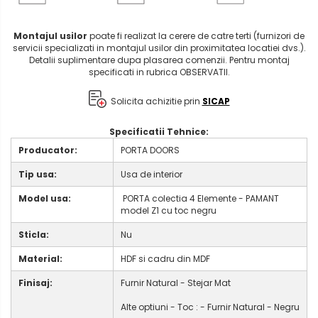
Montajul usilor
poate fi realizat la cerere de catre terti (furnizori de
servicii specializati in montajul usilor din proximitatea locatiei dvs.).
Detalii suplimentare dupa plasarea comenzii. Pentru montaj
specificati in rubrica OBSERVATII.
Solicita achizitie prin
SICAP
Specificatii Tehnice:
Producator:
PORTA DOORS
Tip usa:
Usa de interior
Model usa:
PORTA colectia 4 Elemente - PAMANT
model Z1 cu toc negru
Sticla:
Nu
Material:
HDF si cadru din MDF
Finisaj:
Furnir Natural - Stejar Mat
Alte optiuni - Toc : - Furnir Natural - Negru