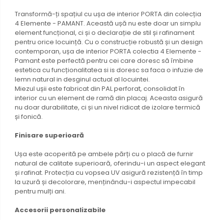
Transformă-ți spațiul cu ușa de interior PORTA din colecția
4 Elemente - PAMANT. Această ușă nu este doar un simplu
element funcțional, ci și o declarație de stil și rafinament
pentru orice locuință. Cu o construcție robustă și un design
contemporan, ușa de interior PORTA colectia 4 Elemente -
Pamant este perfectă pentru cei care doresc să îmbine
estetica cu funcționalitatea si is doresc sa faca o infuzie de
lemn natural in desginul actual al locuintei.
Miezul ușii este fabricat din PAL perforat, consolidat în
interior cu un element de ramă din placaj. Aceasta asigură
nu doar durabilitate, ci și un nivel ridicat de izolare termică
și fonică.
Finisare superioară
Ușa este acoperită pe ambele părți cu o placă de furnir
natural de calitate superioară, oferindu-i un aspect elegant
și rafinat. Protecția cu vopsea UV asigură rezistență în timp
la uzură și decolorare, menținându-i aspectul impecabil
pentru mulți ani.
Accesorii personalizabile