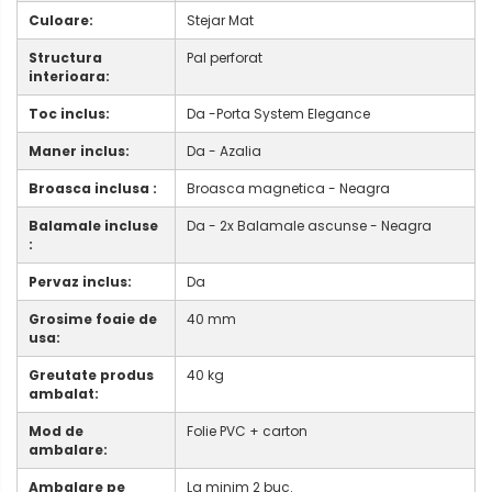
Culoare:
Stejar Mat
Structura
Pal perforat
interioara:
Toc inclus:
Da -Porta System Elegance
Maner inclus:
Da - Azalia
Broasca inclusa :
Broasca magnetica - Neagra
Balamale incluse
Da - 2x Balamale ascunse - Neagra
:
Pervaz inclus:
Da
Grosime foaie de
40 mm
usa:
Greutate produs
40 kg
ambalat:
Mod de
Folie PVC + carton
ambalare:
Ambalare pe
La minim 2 buc.