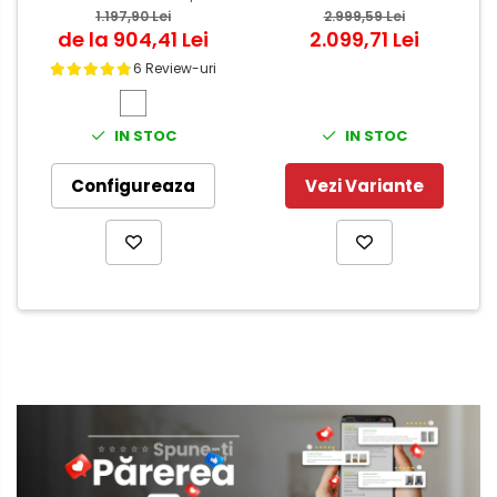
1.197,90 Lei
Alb - miez PAL Tubular
2.999,59 Lei
de la 904,41 Lei
2.099,71 Lei
6 Review-uri
IN STOC
IN STOC
Configureaza
Vezi Variante