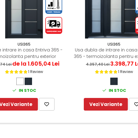
USI365
USI365
 intrare in casa Entriva 365 -
Usa dubla de intrare in casa 
moizolanta pentru exterior
365 - termoizolanta pentru ex
de la 1.605,04 Lei
Gri Antracit
3.398,77 L
,74 Lei
4.357,40 Lei
1 Review
1 Review
IN STOC
IN STOC
Vezi Variante
Vezi Variante