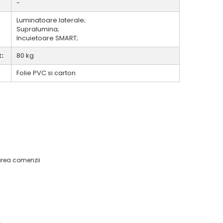
-
Luminatoare laterale;
Supralumina;
Incuietoare SMART;
:
80 kg
Folie PVC si carton
area comenzii