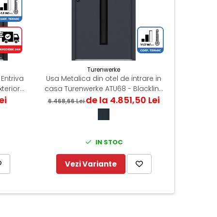
-25%
Turenwerke
Entriva
Usa Metalica din otel de intrare in
Usa Met
terior -
casa Turenwerke ATU68 - Blackline
ei
de la 4.851,50 Lei
ST/DR
6.468,66 Lei
13.063,16
IN STOC
Vezi Variante
Ve