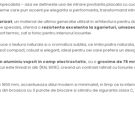
pecabila – asa se defineste usa de intrare pivotanta placata cu cuart
erne care pun accent pe eleganta si performanta, transformand intrar
erizat
, un material de ultima generatie utilizat in arhitectura pentru 
ice speciala, oferind o
rezistenta excelenta la zgarieturi, umezea
rt termic, cat si fonic pentru interiorul locuintei.
ce o textura naturala si o cromatica subtila, ce imita piatra natural
ct compact, robust si elegant, ideal pentru cei care prefera un design
n aluminiu vopsit in camp electrostatic
, cu o
grosime de 75 mm
ocul este finisat in alb (RAL 9016), creand un contrast rafinat cu tonur
 1600 mm, accentueaza stilul modern si minimalist, in timp ce la inte
 din broasca cu 3 puncte de blocare si cilindru de siguranta clasa C