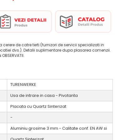
la cerere de catre terti (furnizori de servicii specializati in
ocatiei dvs.). Detalii suplimentare dupa plasarea comenzii.
ca OBSERVATII.
TURENWERKE
Usa de intrare in casa - Pivotanta
Placata cu Quartz Sinterizat
-
Aluminiu grosime 3 mm - Calitate conf. EN AW si
Quartz Sinterizat