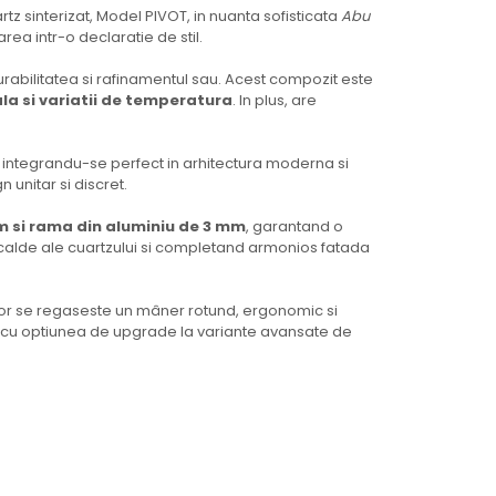
z sinterizat, Model PIVOT, in nuanta sofisticata
Abu
ea intr-o declaratie de stil.
durabilitatea si rafinamentul sau. Acest compozit este
la si variatii de temperatura
. In plus, are
a, integrandu-se perfect in arhitectura moderna si
 unitar si discret.
 si rama din aluminiu de 3 mm
, garantand o
ile calde ale cuartzului si completand armonios fatada
rior se regaseste un mâner rotund, ergonomic si
, cu optiunea de upgrade la variante avansate de