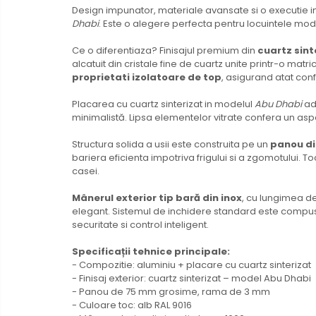
Design impunator, materiale avansate si o executie im
Dhabi
. Este o alegere perfecta pentru locuintele mod
Ce o diferentiaza? Finisajul premium din
cuartz sint
alcatuit din cristale fine de cuartz unite printr-o matr
proprietati izolatoare de top
, asigurand atat confo
Placarea cu cuartz sinterizat in modelul
Abu Dhabi
adu
minimalistă. Lipsa elementelor vitrate confera un aspe
Structura solida a usii este construita pe un
panou di
bariera eficienta impotriva frigului si a zgomotului. T
casei.
Mânerul exterior tip bară din inox
, cu lungimea de
elegant. Sistemul de inchidere standard este compus
securitate si control inteligent.
Specificații tehnice principale:
- Compozitie: aluminiu + placare cu cuartz sinterizat
- Finisaj exterior: cuartz sinterizat – model Abu Dhabi
- Panou de 75 mm grosime, rama de 3 mm
- Culoare toc: alb RAL 9016