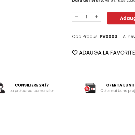
Data de livrare:
Vineri, 18.09.202
Adaug
Cod Produs:
PV0003
Ai ne
ADAUGA LA FAVORITE
CONSILIERE 24/7
OFERTA LUNII
La preluarea comenzilor
Cele mai bune preț