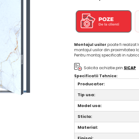
Montajul usilor
poate fi realizat 
montajul usilor din proximitatea l
Pentru montaj specificati in rubri
Solicita achizitie prin
SICAP
Specificatii Tehnice:
Producator:
Tip usa:
Model usa:
Sticla:
Material:
Finisaj: