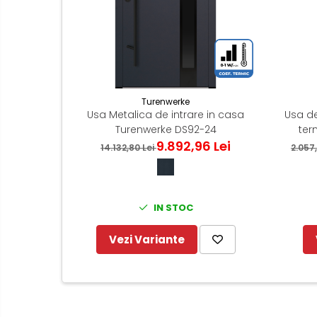
Turenwerke
Usa Metalica de intrare in casa
Usa de
Turenwerke DS92-24
ter
9.892,96 Lei
14.132,80 Lei
2.057
IN STOC
Vezi Variante