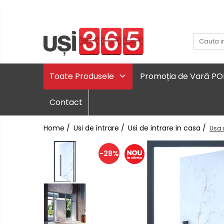
Toate Produsele
Promoția de Vară P
Contact
Home /
Usi de intrare /
Usi de intrare in casa /
Usa 
-28%