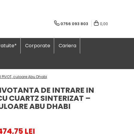
0756 093 803
0,00
atuite*
Corporate
Cariera
l PIVOT, culoare Abu Dhabi
IVOTANTA DE INTRARE IN
U CUARTZ SINTERIZAT –
ULOARE ABU DHABI
474,75 LEI