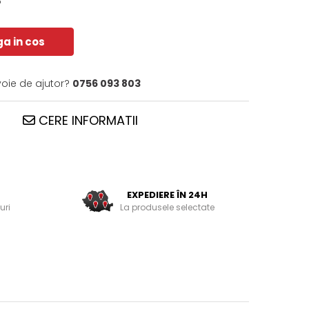
6
a in cos
voie de ajutor?
0756 093 803
CERE INFORMATII
EXPEDIERE ÎN 24H
uri
La produsele selectate