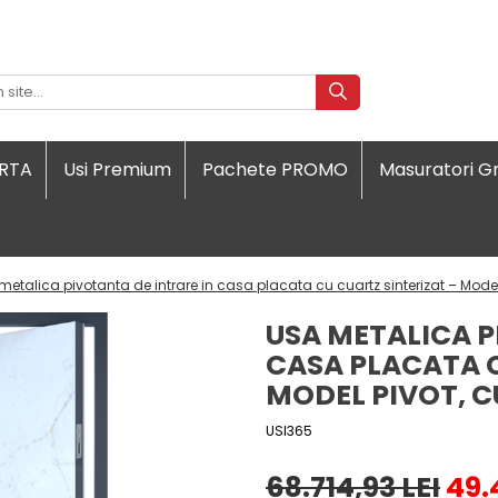
ORTA
Usi Premium
Pachete PROMO
Masuratori Gr
metalica pivotanta de intrare in casa placata cu cuartz sinterizat – Mode
USA METALICA P
CASA PLACATA C
MODEL PIVOT, C
USI365
68.714,93 LEI
49.