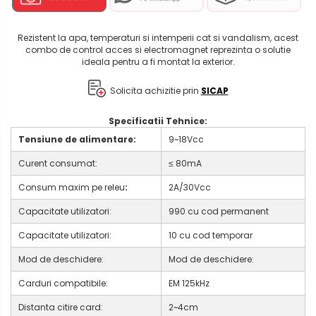
Rezistent la apa, temperaturi si intemperii cat si vandalism, acest
combo de control acces si electromagnet reprezinta o solutie
ideala pentru a fi montat la exterior.
Solicita achizitie prin
SICAP
Specificatii Tehnice:
Tensiune de alimentare:
9~18Vcc
Curent consumat:
≤ 80mA
Consum maxim pe releu
:
2A/30Vcc
Capacitate utilizatori:
990 cu cod permanent
Capacitate utilizatori:
10 cu cod temporar
Mod de deschidere:
Mod de deschidere:
Carduri compatibile:
EM 125kHz
Distanta citire card:
2~4cm