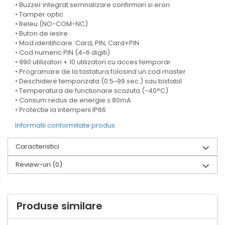
• Buzzer integrat semnalizare confirmari si erori
• Tamper optic
• Releu (NO-COM-NC)
• Buton de iesire
• Mod identificare: Card, PIN, Card+PIN
• Cod numeric PIN (4~6 digiti)
• 990 utilizatori + 10 utilizatori cu acces temporar
• Programare de la tastatura folosind un cod master
• Deschidere temporizata (0.5~99 sec.) sau bistabil
• Temperatura de functionare scazuta (-40°C)
• Consum redus de energie ≤ 80mA
• Protectie la intemperii IP66
Informatii conformitate produs
Caracteristici
Review-uri
(0)
Produse similare