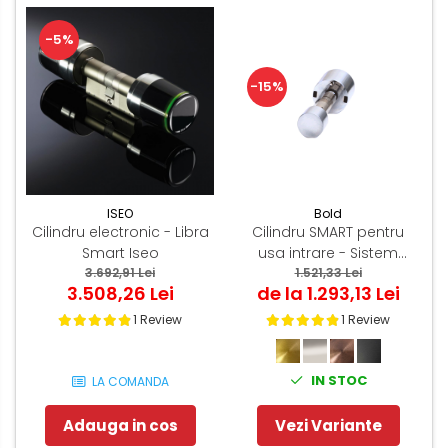
-5%
-15%
ISEO
Bold
Cilindru electronic - Libra
Cilindru SMART pentru
Smart Iseo
usa intrare - Sistem
3.692,91 Lei
keyless prin aplicatie
1.521,33 Lei
3.508,26 Lei
de la 1.293,13 Lei
1 Review
1 Review
IN STOC
LA COMANDA
Adauga in cos
Vezi Variante