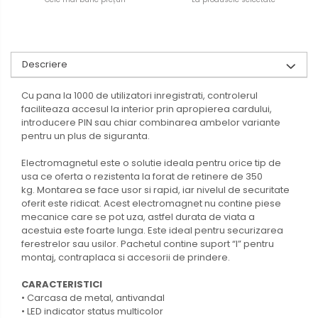
Descriere
Cu pana la 1000 de utilizatori inregistrati, controlerul
faciliteaza accesul la interior prin apropierea cardului,
introducere PIN sau chiar combinarea ambelor variante
pentru un plus de siguranta.
Electromagnetul este o solutie ideala pentru orice tip de
usa ce oferta o rezistenta la forat de retinere de 350
kg. Montarea se face usor si rapid, iar nivelul de securitate
oferit este ridicat. Acest electromagnet nu contine piese
mecanice care se pot uza, astfel durata de viata a
acestuia este foarte lunga. Este ideal pentru securizarea
ferestrelor sau usilor. Pachetul contine suport “I” pentru
montaj, contraplaca si accesorii de prindere.
CARACTERISTICI
• Carcasa de metal, antivandal
• LED indicator status multicolor