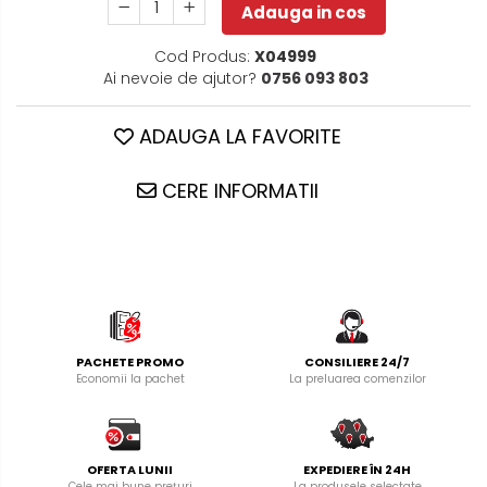
Adauga in cos
Cod Produs:
X04999
Ai nevoie de ajutor?
0756 093 803
ADAUGA LA FAVORITE
CERE INFORMATII
PACHETE PROMO
CONSILIERE 24/7
Economii la pachet
La preluarea comenzilor
OFERTA LUNII
EXPEDIERE ÎN 24H
Cele mai bune prețuri
La produsele selectate