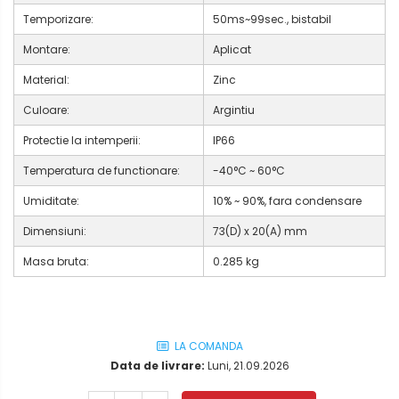
Temporizare:
50ms~99sec., bistabil
Montare:
Aplicat
Material:
Zinc
Culoare:
Argintiu
Protectie la intemperii:
IP66
Temperatura de functionare:
-40°C ~ 60°C
Umiditate:
10% ~ 90%, fara condensare
Dimensiuni:
73(D) x 20(A) mm
Masa bruta:
0.285 kg
LA COMANDA
Data de livrare:
Luni, 21.09.2026