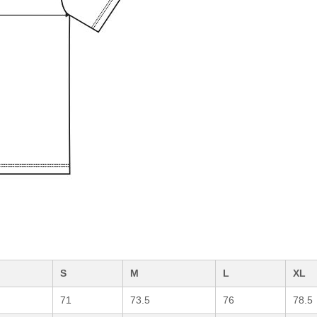
S
M
L
XL
71
73.5
76
78.5