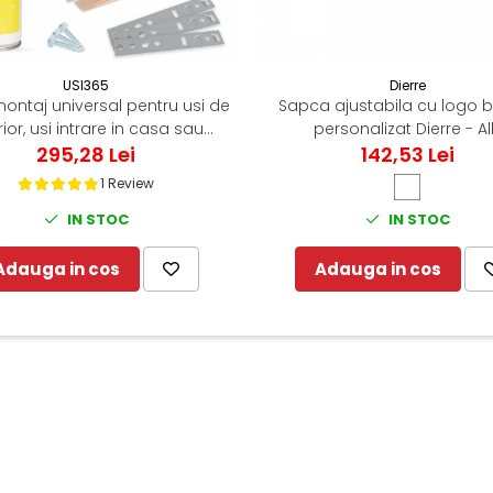
USI365
Dierre
montaj universal pentru usi de
Sapca ajustabila cu logo 
rior, usi intrare in casa sau
personalizat Dierre - A
295,28 Lei
apartament
142,53 Lei
1 Review
IN STOC
IN STOC
Adauga in cos
Adauga in cos