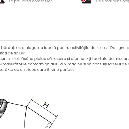
La preluarea comenzilor
Cele mai bune preț
u bărbați este alegerea ideală pentru activitățile de zi cu zi. Designul si
tăți de tip DIY.
cursul zilei, lăsând pielea să respire și oferindu-ți libertate de mișcar
i iei măsurătorile conform ghidului din imagine și să consulți tabelul
ură-te de un tricou care îți vine perfect.