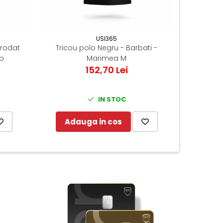
USI365
brodat
Tricou polo Negru - Barbati -
Kit comp
lb
Marimea M
152,70 Lei
IN STOC
Adauga in cos
Ad