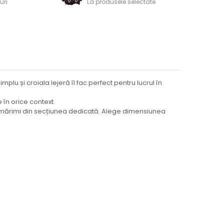
uri
La produsele selectate
mplu și croiala lejeră îl fac perfect pentru lucrul în
e în orice context.
 de mărimi din secțiunea dedicată. Alege dimensiunea