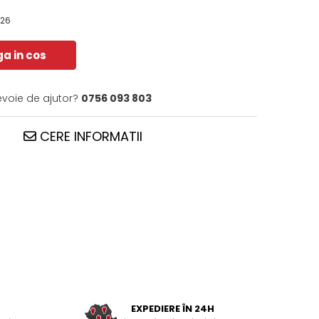
026
a in cos
evoie de ajutor?
0756 093 803
CERE INFORMATII
EXPEDIERE ÎN 24H