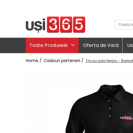
Toate Produsele
Oferta de Vară
Us
Home /
Cadouri parteneri /
Tricou polo Negru - Barba