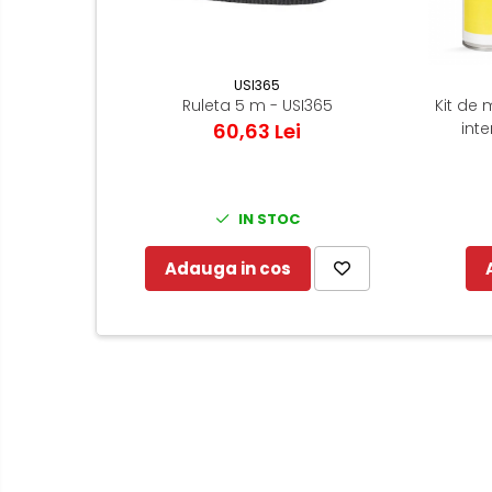
USI365
Ruleta 5 m - USI365
Kit de 
60,63 Lei
inte
IN STOC
Adauga in cos