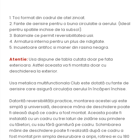
1. Toc format din cadrul de otel zincat.
2. Fante de aerisire pentru o buna circulatie a aerului. (Ideal
pentru spatiile inchise de la subsol).
3. Balamale ce permit reversibilitatea usii.
4. Armatura interna pentru un plus de ridigitate.
5. Incuietoare antifoc si maner din rasina neagra.
Atentie:
Usa dispune de tabla cutata doar pe fata
exterioara. Astfel aceasta va fi montata doar cu
deschiderea la exterior.
Usa metalica multifunctionala Club este dotată cu fante de
aerisire care asigură circulația aerului în încăperi închise.
Datorită reversibilității practice, montarea acestei uși este
simplă și universală, deoarece mâna de deschidere poate
fi aleasă după ce cadru a fost montat. Aceasta poate fi
instalată cu un cadru cu trei laturi de zidărie sau prindere
cu tăietori, cu sau fără garnitură pe cadru. Schimbarea
mâinii de deschidere poate fi realizată după ce cadru a
fost montat prin simpla desurubare a aripii, rotirea ei cu 180