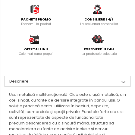
PACHETE PROMO
CONSILIERE 24/7
Economii la pachet
La preluarea comenzilor
OFERTA LUNII
EXPEDIERE ÎN 24H
Cele mai bune prețuri
La produsele selectate
Descriere
Usa metalică multifuncțională Club este o ușă metalică, din
otel zincat, cu fante de aerisire integrate în panoul ușii. O
soluție practică pentru utilizare în beciuri, depozite,
activități comerciale și spații private. Punctele forte ale usii
sunt reprezentate de aspecte de functionalitate
precum deschiderea cu o singură mână, structura sa
monolamiera cu fante de aerisire incluse și nervuri
metalice de întărire, care conferă ușii rigiditate și