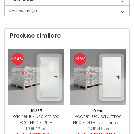
Caracteristici
Review-uri
(0)
Produse similare
-34%
-28%
USI365
Dierre
Pachet 10x Usa Antifoc
Pachet 10x Usa Antifoc
ECO EI60 EI120 -
EI60 EI120 - Rezistenta la
Rezistenta la foc 60 / 120
1.791,47 Lei
foc 60 / 120 min - Montaj
1.791,47 Lei