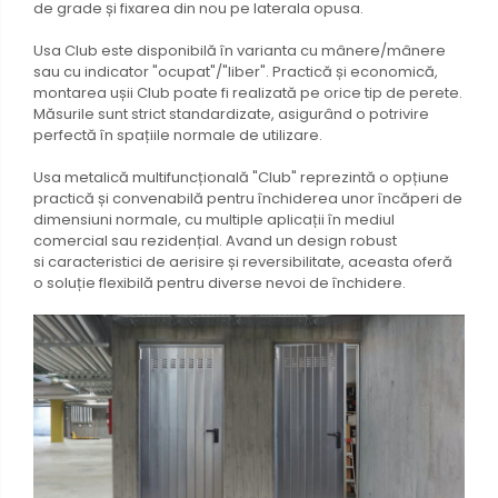
de grade și fixarea din nou pe laterala opusa.
Usa Club este disponibilă în varianta cu mânere/mânere
sau cu indicator "ocupat"/"liber". Practică și economică,
montarea ușii Club poate fi realizată pe orice tip de perete.
Măsurile sunt strict standardizate, asigurând o potrivire
perfectă în spațiile normale de utilizare.
Usa metalică multifuncțională "Club" reprezintă o opțiune
practică și convenabilă pentru închiderea unor încăperi de
dimensiuni normale, cu multiple aplicații în mediul
comercial sau rezidențial. Avand un design robust
si caracteristici de aerisire și reversibilitate, aceasta oferă
o soluție flexibilă pentru diverse nevoi de închidere.