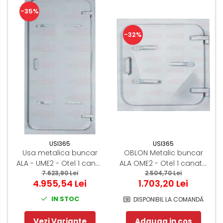
-35%
-32%
USI365
USI365
OBLON Metalic buncar
Usa metalica buncar
ALA OME2 - Otel 1 canat -
ALA - UME2 - Otel 1 canat
2.504,70 Lei
700x700
7.623,90 Lei
14mm
1.703,20 Lei
4.955,54 Lei
IN STOC
DISPONIBIL LA COMANDĂ
Adauga in cos
Vezi Variante