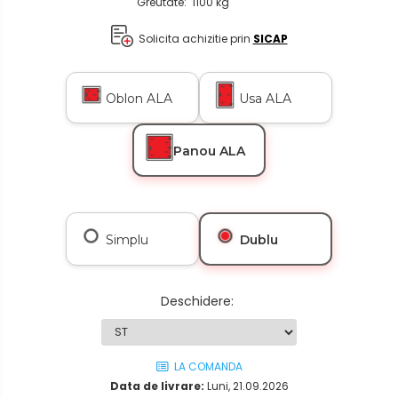
Greutate: 1100 kg
Solicita achizitie prin
SICAP
Oblon ALA
Usa ALA
Panou ALA
Simplu
Dublu
Deschidere
:
LA COMANDA
Data de livrare:
Luni, 21.09.2026