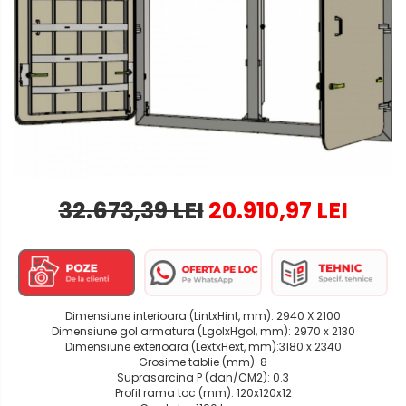
32.673,39 LEI
20.910,97 LEI
Dimensiune interioara (LintxHint, mm): 2940 X 2100
Dimensiune gol armatura (LgolxHgol, mm): 2970 x 2130
Dimensiune exterioara (LextxHext, mm):3180 x 2340
Grosime tablie (mm): 8
Suprasarcina P (dan/CM2): 0.3
Profil rama toc (mm): 120x120x12