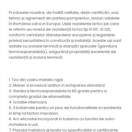
Produsele noastre, de înaltă calitate, dețin certificări, aviz
tehnic și agrement din partea pompierilor, avizuri valabile
în România cat si in Europa. Ușile rezistente la foc pe care
le oferim au nivelul de rezistență la foc tip EI 60 ; EI 120,
conform cerințelor standardelor europene și legislației
privind securitatea în construcții și instalații. Aceste uși sunt
dotate cu izolație termică și etanșări speciale (garnitura
termoexpandabila), asigurând proprietăți excelente de
rezistență și izolare termică.
1. Toc din cadru metalic rigid
2. Maner si broasca antifoc in echiparea standard.
3. Ganitura termoexpandabila la 60 grade pentru a
completa gradul de etanseitate.
4. Izolatie interioara
5. 3 balamale pentru un plus de functionalitate si rezistenta
in timp la factori mecanici.
6. Arc elicoidal incorporat in balama cu functia de auto-
inchidere a usii.
7. Placuta metalica gravata cu specificatiile si certificarile