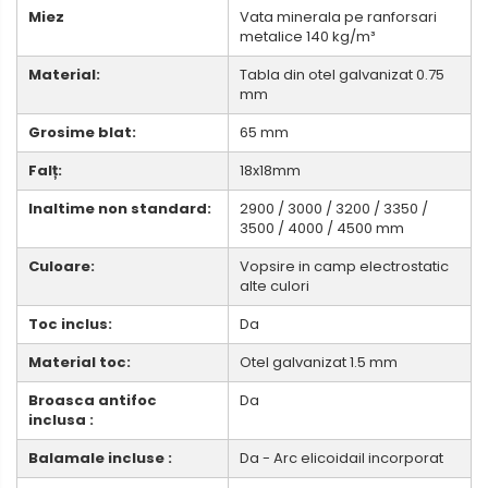
Miez
Vata minerala pe ranforsari
metalice 140 kg/m³
Material:
Tabla din otel galvanizat 0.75
mm
Grosime blat:
65 mm
Falț:
18x18mm
Inaltime non standard:
2900 / 3000 / 3200 / 3350 /
3500 / 4000 / 4500 mm
Culoare:
Vopsire in camp electrostatic
alte culori
Toc inclus:
Da
Material toc:
Otel galvanizat 1.5 mm
Broasca antifoc
Da
inclusa :
Balamale incluse :
Da - Arc elicoidail incorporat