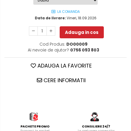
LA COMANDA
Data de livrare:
Vineri, 18.09.2026
Adauga in cos
Cod Produs:
DO00009
Ai nevoie de ajutor?
0756 093 803
ADAUGA LA FAVORITE
CERE INFORMATII
PACHETE PROMO
CONSILIERE 24/7
Economii la pachet
La preluarea comenzilor