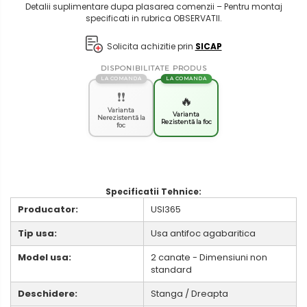
Detalii suplimentare dupa plasarea comenzii – Pentru montaj
specificati in rubrica OBSERVATII.
Solicita achizitie prin
SICAP
DISPONIBILITATE PRODUS
LA COMANDA
LA COMANDA
❗❗
🔥
Varianta
Varianta
Nerezistentă la
Rezistentă la foc
foc
Specificatii Tehnice:
Producator:
USI365
Tip usa:
Usa antifoc agabaritica
Model usa:
2 canate - Dimensiuni non
standard
Deschidere:
Stanga / Dreapta