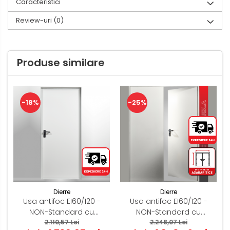
Caracteristici
Review-uri
(0)
Produse similare
-18%
-25%
Dierre
Dierre
Usa antifoc EI60/120 -
Usa antifoc EI60/120 -
NON-Standard cu
NON-Standard cu
inaltime 1800/1900/2300
2.110,57 Lei
inaltime 1800/2400/2650
2.248,07 Lei