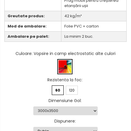
Prag mobil pentru creșterea
etanșării ușii
Greutate produs:
42 kg/m²
Mod de ambalare:
Folie PVC + carton
Ambalare pe palet:
La minim 2 buc.
Culoare
: Vopsire in camp electrostatic alte culori
Rezistenta la foc
:
60
120
Dimensiune Gol
:
Dispunere
: