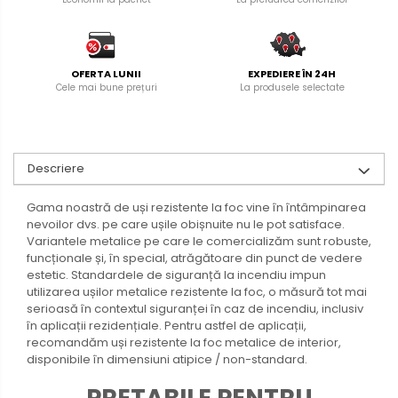
OFERTA LUNII
EXPEDIERE ÎN 24H
Cele mai bune prețuri
La produsele selectate
Descriere
Gama noastră de uși rezistente la foc vine în întâmpinarea
nevoilor dvs. pe care ușile obișnuite nu le pot satisface.
Variantele metalice pe care le comercializăm sunt robuste,
funcționale și, în special, atrăgătoare din punct de vedere
estetic. Standardele de siguranță la incendiu impun
utilizarea ușilor metalice rezistente la foc, o măsură tot mai
serioasă în contextul siguranței în caz de incendiu, inclusiv
în aplicații rezidențiale. Pentru astfel de aplicații,
recomandăm uși rezistente la foc metalice de interior,
disponibile în dimensiuni atipice / non-standard.
PRETABILE PENTRU