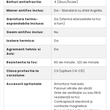
Bolturi antiefractie:
4 (2buc/foaie)
Maner antifoc inclus:
Da - Standard cu shild Argintiu
Garnitura termo-
Da (oferind etanseitate la foc
expandabila inclusa:
si fum)
Geam antifoc inclus:
Nu
Izolare termica:
Da
Agrement tehnic si
Da
Aviz:
Rezistenta la foc:
60 de minute ; 120 de minute
Clasa protectie la
C3 (optiuni C4-C5)
coroziune:
Accesorii optionale:
Amortizor hidraulic
Panouri vitrate din sticlă
Grile de ventilație cu sau fără
rezistență la foc
Contraplacă electrică și
contacte magnetice