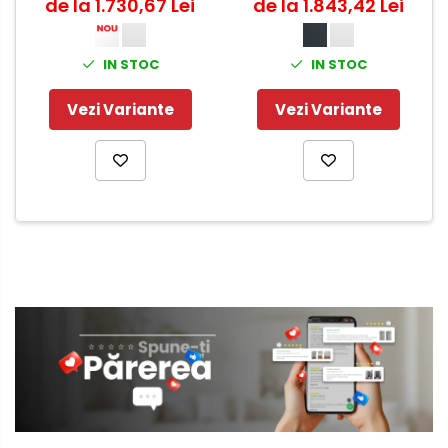
de la 1.730,67 Lei
de la 1.843,42 Lei
mm
mm
IN STOC
IN STOC
Vezi Variante
Vezi Variante