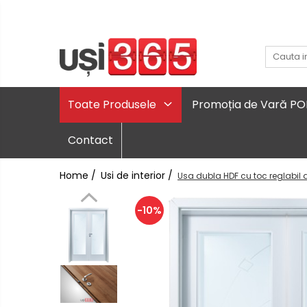
Toate Produsele
Promoția de Vară P
Contact
Home /
Usi de interior /
Usa dubla HDF cu toc reglabil d
-10%