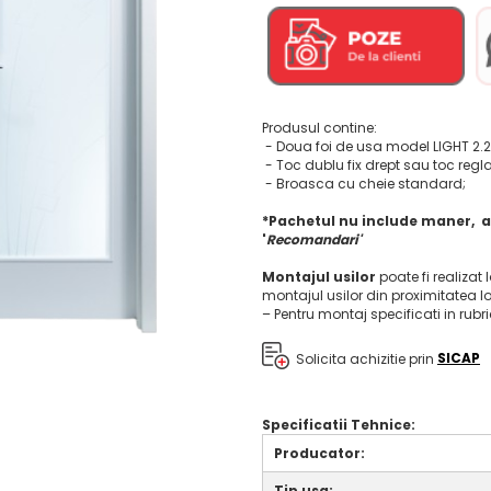
Produsul contine:
- Doua foi de usa model LIGHT 2.2
- Toc dublu fix drept sau toc regl
- Broasca cu cheie standard;
*Pachetul nu include maner, a
'
Recomandari'
Montajul usilor
poate fi realizat 
montajul usilor din proximitatea l
– Pentru montaj specificati in rubr
Solicita achizitie prin
SICAP
Specificatii Tehnice:
Producator:
Tip usa: