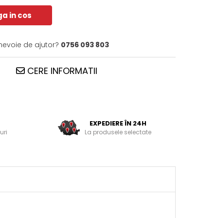
a in cos
 nevoie de ajutor?
0756 093 803
CERE INFORMATII
EXPEDIERE ÎN 24H
uri
La produsele selectate