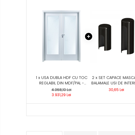
1 x USA DUBLA HDF CU TOC
2 x SET CAPACE MASC
REGLABIL DIN MDF/PAL -
BALAMALE USI DE INTER
COLECTIA LIGHT 2.2
NEGRU
4.368,10 Lei
30,65 Lei
3.931,29 Lei