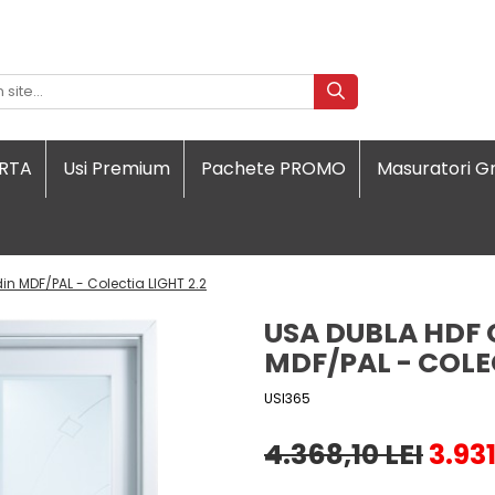
ORTA
Usi Premium
Pachete PROMO
Masuratori Gr
in MDF/PAL - Colectia LIGHT 2.2
USA DUBLA HDF 
MDF/PAL - COLEC
USI365
4.368,10 LEI
3.931