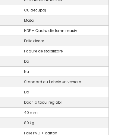
Cu decupaj
Mata
HDF + Cadru din lemn masiv
Folie decor
Fagure de stabilizare
Da
Nu
Standard cu 1 cheie universala
Da
Doar la tocul reglabil
40 mm
80 kg
Folie PVC + carton