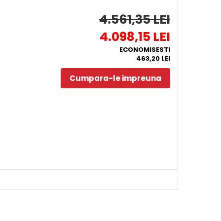
4.561,35 LEI
4.098,15 LEI
ECONOMISESTI
463,20 LEI
Cumpara-le impreuna