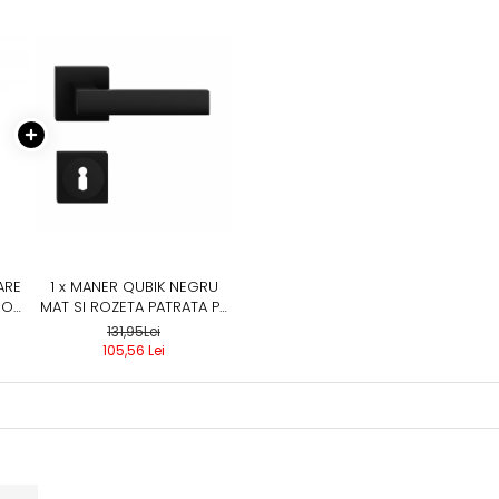
ARE
1 x MANER QUBIK NEGRU
IOR,
MAT SI ROZETA PATRATA PZ
/ BB / WC, MANER CU
131,95Lei
ROZETA BB SI CHEIE
105,56 Lei
UNIVERSALA, BB - QUBIK