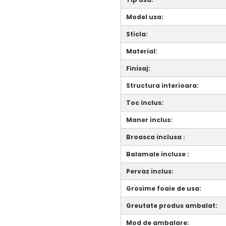
Model usa:
Sticla:
Material:
Finisaj:
Structura interioara:
Toc inclus:
Maner inclus:
Broasca inclusa :
Balamale incluse :
Pervaz inclus:
Grosime foaie de usa:
Greutate produs ambalat:
Mod de ambalare: