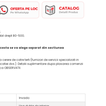
;
abil drept 80-500;
cesta se va alege separat din sectiunea
la cerere de catre terti (furnizori de servicii specializati in
ocatiei dvs.). Detalii suplimentare dupa plasarea comenzii
ica OBSERVATII.
Invado
Usa dubla de interior