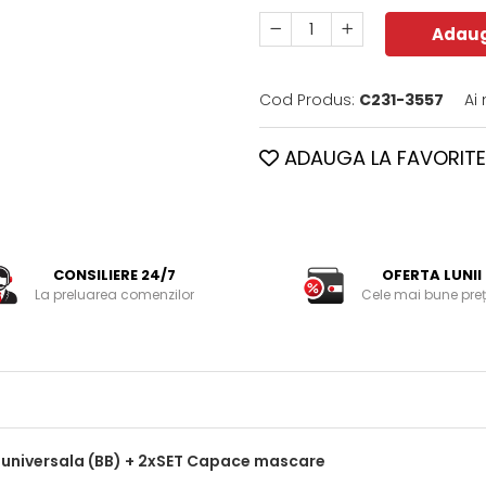
Adaug
Cod Produs:
C231-3557
Ai
ADAUGA LA FAVORITE
CONSILIERE 24/7
OFERTA LUNII
La preluarea comenzilor
Cele mai bune preț
 universala (BB) + 2xSET Capace mascare