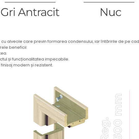
, cu alveole care previn formarea condensului, iar întăririle de pe cadr
ele beneficii:
tea.
tul și funcționalitatea impecabile.
 finisaj modern și rezistent.