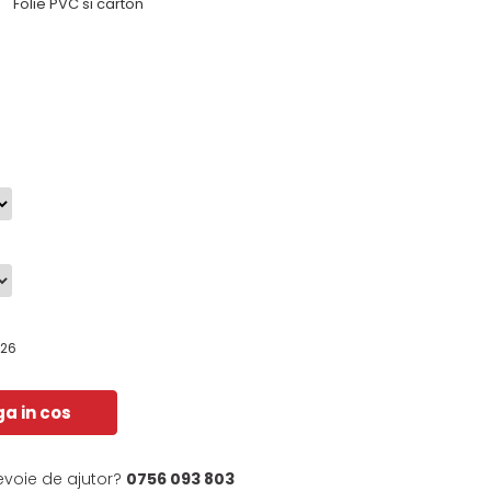
Folie PVC si carton
026
a in cos
evoie de ajutor?
0756 093 803