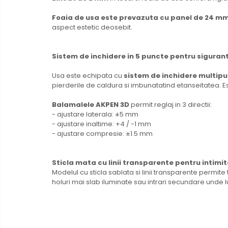
Foaia de usa este prevazuta cu panel de 24 m
aspect estetic deosebit.
Sistem de inchidere in 5 puncte pentru siguran
Usa este echipata cu
sistem de inchidere multipu
pierderile de caldura si imbunatatind etanseitatea. Es
Balamalele AKPEN 3D
permit reglaj in 3 directii:
- ajustare laterala: ±5 mm
- ajustare inaltime: +4 / -1 mm
- ajustare compresie: ±1.5 mm
Sticla mata cu linii transparente pentru intimit
Modelul cu sticla sablata si linii transparente permite 
holuri mai slab iluminate sau intrari secundare unde lu