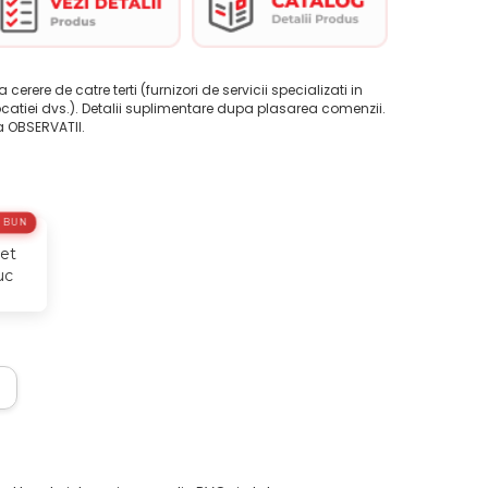
la cerere de catre terti (furnizori de servicii specializati in
ocatiei dvs.). Detalii suplimentare dupa plasarea comenzii.
ca OBSERVATII.
 BUN
et
uc