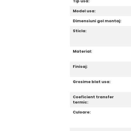
Tip usa:
Model usa:
Dimensiuni gol montaj:
Sticla:
Material:
Finisaj:
Grosime blat usa:
Coeficient transfer
termic:
Culoare: