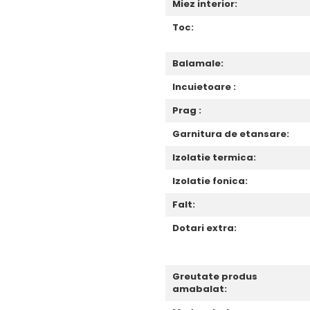
Miez interior:
Toc:
Balamale:
Incuietoare :
Prag :
Garnitura de etansare:
Izolatie termica:
Izolatie fonica:
Falt:
Dotari extra:
Greutate produs
amabalat: