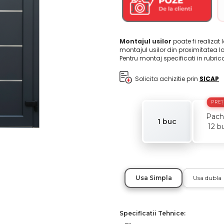
Montajul usilor
poate fi realizat 
montajul usilor din proximitatea l
Pentru montaj specificati in rubri
Solicita achizitie prin
SICAP
PREȚ
Pach
1 buc
12 b
Usa dubla
Usa Simpla
Specificatii Tehnice: