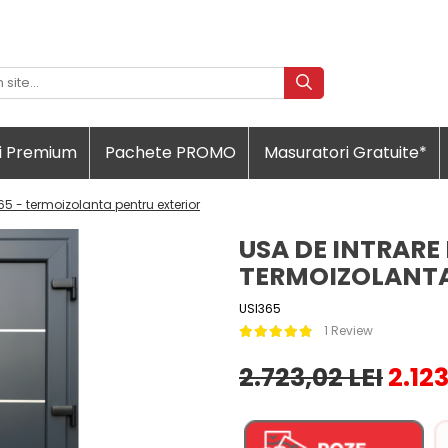
i Premium
Pachete PROMO
Masuratori Gratuite*
65 - termoizolanta pentru exterior
USA DE INTRARE 
TERMOIZOLANTA
USI365
1 Review
2.723,02 LEI
2.123