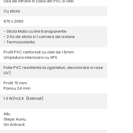
Usa de intrare in casa din PVC si otel
Cu sticla
970 x 2060
- Sticla Mata cu linii transparente
- 2 foi de sticla si 1 camera de izolare
- Termoizolanta
Profil PVC ranforsat cu otel de 1.5mm
Umplutura interioara cu XPS
Folie PVC rezistenta la zgarieturi, decolorare si raze
UV)
Profil 70 mm
Panou 24 mm
1.3 W/m2 K (Estimat)
Alb;
Stejar Auriu;
Gri Antracit