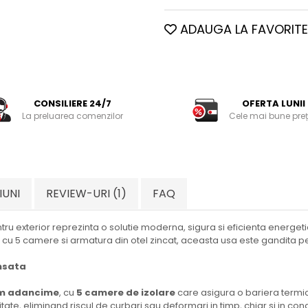
ADAUGA LA FAVORITE
CONSILIERE 24/7
OFERTA LUNII
La preluarea comenzilor
Cele mai bune preț
IUNI
REVIEW-URI
(1)
FAQ
ntru exterior reprezinta o solutie moderna, sigura si eficienta energ
VC cu 5 camere si armatura din otel zincat, aceasta usa este gandita p
nsata
mm adancime
, cu
5 camere de izolare
care asigura o bariera termica
tate, eliminand riscul de curbari sau deformari in timp, chiar si in condi