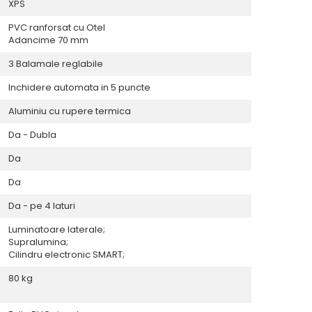
XPS
PVC ranforsat cu Otel
Adancime 70 mm
3 Balamale reglabile
Inchidere automata in 5 puncte
Aluminiu cu rupere termica
Da - Dubla
Da
Da
Da - pe 4 laturi
Luminatoare laterale;
Supralumina;
Cilindru electronic SMART;
80 kg