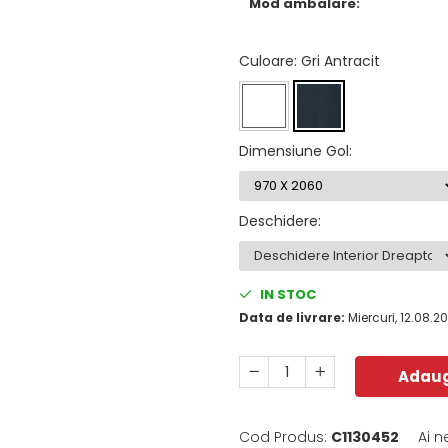
Mod ambalare:
Culoare
: Gri Antracit
Dimensiune Gol
:
Deschidere
:
IN STOC
Data de livrare:
Miercuri, 12.08.2
Adaug
Cod Produs:
C1130452
Ai n