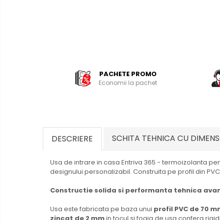
PACHETE PROMO
Economii la pachet
SCHITA TEHNICA CU DIMENS
DESCRIERE
Usa de intrare in casa Entriva 365 - termoizolanta pe
designului personalizabil. Construita pe profil din P
Constructie solida si performanta tehnica ava
Usa este fabricata pe baza unui
profil PVC de 70 
zincat de 2 mm
in tocul si foaia de usa confera rigidi