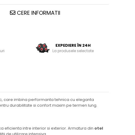
CERE INFORMATII
EXPEDIERE ÎN 24H
uri
La produsele selectate
etic, care imbina performanta tehnica cu eleganta
entru durabilitate si confort maxim pe termen lung.
 eficienta intre interior si exterior. Armatura din
otel
tii de utilizare intensiva.