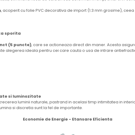
m
, acoperit cu folie PVC decorativa de import (1.3 mm grosime), ceea 
ta sporita
nct (5 puncte)
, care se actioneaza direct din maner. Acesta asigura
te alegerea ideala pentru cei care cauta o usa de intrare antiefractie
ate si luminozitate
trecerea luminii naturale, pastrand in acelasi timp intimitatea in interi
mina si discretia sunt la fel de importante.
Economie de Energie - Etansare Eficienta