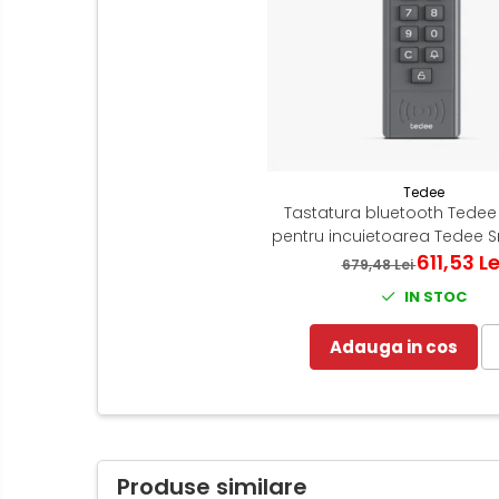
Tedee
Tastatura bluetooth Tede
pentru incuietoarea Tedee 
611,53 Le
679,48 Lei
IN STOC
Adauga in cos
Produse similare