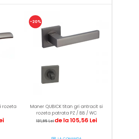
-20%
-20%
i rozeta
Maner QUBICK titan gri antracit si
Maner Echo
rozeta patrata PZ / BB / WC
/ BB
ei
de la 105,56 Lei
131,95 Lei
48,53
LA COMANDA