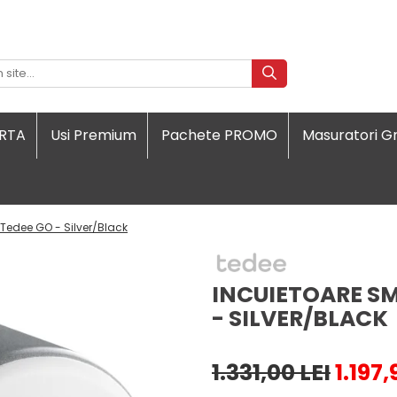
ORTA
Usi Premium
Pachete PROMO
Masuratori Gr
Tedee GO - Silver/Black
INCUIETOARE S
- SILVER/BLACK
1.331,00 LEI
1.197,