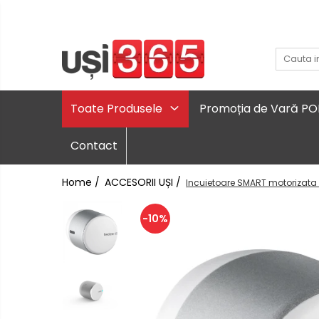
Toate Produsele
Promoția de Vară P
Contact
Home /
ACCESORII UȘI /
Incuietoare SMART motorizata 
-10%