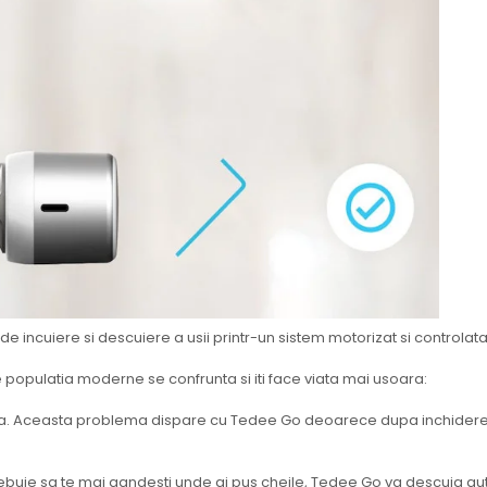
incuiere si descuiere a usii printr-un sistem motorizat si controlat
populatia moderne se confrunta si iti face viata mai usoara:
iat usa. Aceasta problema dispare cu Tedee Go deoarece dupa inchider
rebuie sa te mai gandesti unde ai pus cheile, Tedee Go va descuia aut