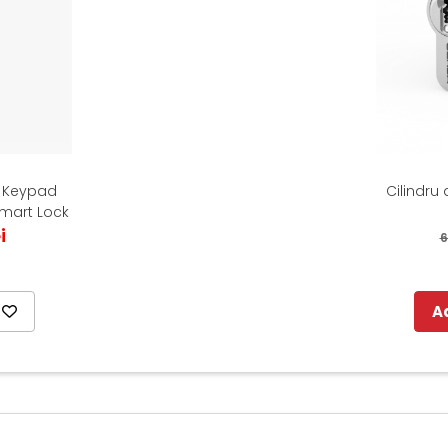
e Keypad
Cilindru
Smart Lock
i
6
A