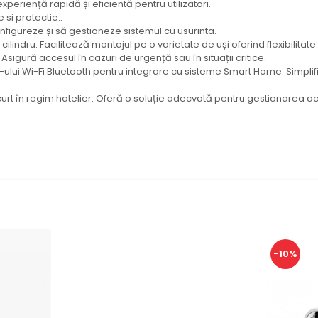
eriență rapidă și eficientă pentru utilizatori.
 si protectie..
configureze și să gestioneze sistemul cu usurinta.
cilindru: Facilitează montajul pe o varietate de uși oferind flexibilitate s
Asigură accesul în cazuri de urgență sau în situații critice.
lui Wi-Fi Bluetooth pentru integrare cu sisteme Smart Home: Simplif
urt în regim hotelier: Oferă o soluție adecvată pentru gestionarea acc
-10%