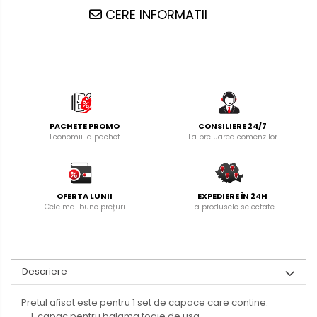
CERE INFORMATII
PACHETE PROMO
CONSILIERE 24/7
Economii la pachet
La preluarea comenzilor
OFERTA LUNII
EXPEDIERE ÎN 24H
Cele mai bune prețuri
La produsele selectate
Descriere
Pretul afisat este pentru 1 set de capace care contine:
- 1 capac pentru balama foaie de usa