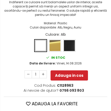
Indiferent ce culoare sunt balamalele usilor de interior, aceste
capace îți permit să menții un aspect uniform intregii usi,
asortându-se perfect cu restul feroneriei. O soluție rapidă și eficientă
pentru un finisaj impecabil!
Material: Plastic
Culori disponibile: Alb, Negru, Auriu
Culoare
: Alb
IN STOC
Data de livrare:
Vineri, 14.08.2026
Adauga in cos
Cod Produs:
C1128963
Ai nevoie de ajutor?
0756 093 803
ADAUGA LA FAVORITE