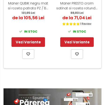
Maner QUBIK negru mat
Maner PRESTO crom
si rozeta patrata PZ / BB
satinat si rozeta rotunda
131,95 Lei
/ WC
PZ / BB / WC
88,80 Lei
de la 105,56 Lei
de la 71,04 Lei
1 Review
IN STOC
IN STOC
Vezi Variante
Vezi Variante