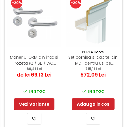
-20%
-20%
PORTA Doors
Maner UFORM din inox si
Set cornisa si capitel din
rozeta PZ / BB / WC
MDF pentru usi de
rotunda 50 mm
86,41 Lei
interior - Modul Retro
715,11 Lei
de la 69,13 Lei
572,09 Lei
IN STOC
IN STOC
Vezi Variante
Adauga in cos