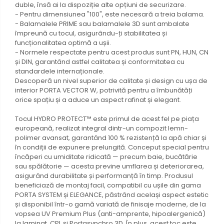
duble, însă ai la dispoziție alte opțiuni de securizare.
- Pentru dimensiunea "100", este necesară a treia balama.
- Balamalele PRIME sau balamalele 3D sunt ambalate
împreună cu tocul, asigurându-ți stabilitatea și
funcționalitatea optimă a ușii.
- Normele respectate pentru acest produs sunt PN, HUN, CN
și DIN, garantând astfel calitatea și conformitatea cu
standardele internaționale.
Descoperă un nivel superior de calitate și design cu ușa de
interior PORTA VECTOR W, potrivită pentru a îmbunătăți
orice spațiu și a aduce un aspect rafinat și elegant.
Tocul HYDRO PROTECT™ este primul de acest fel pe piața
europeană, realizat integral dintr-un compozit lemn-
polimer avansat, garantând 100 % rezistență la apă chiar și
în condiții de expunere prelungită. Conceput special pentru
încăperi cu umiditate ridicată — precum baie, bucătărie
sau spălătorie — acesta previne umflarea și deteriorarea,
asigurând durabilitate și performanță în timp. Produsul
beneficiază de montaj facil, compatibil cu ușile din gama
PORTA SYSTEM și ELEGANCE, păstrând același aspect estetic
și disponibil într-o gamă variată de finisaje moderne, de la
vopsea UV Premium Plus (anti-amprente, hipoalergenică)
la laminat, CPL și Portasynchro 3D. În plus, acest toc este