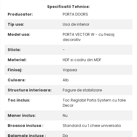
Specificatii Tehnice:
Producator:
PORTA DOORS
Tip usa:
Usa de interior
Model usa:
PORTA VECTOR W - cu frezaj
decorativ
Sticla:
-
Material:
HDF si cadru din MDF
Finisaj:
Vopsea
Culoare:
Alb
Structura interioara:
Fagure de stabilizare
Toc inclus:
Toc Reglabil Porta System cu folie
Decor
Maner inclus:
Nu
Broasca inclusa :
Standard cu 1 cheie universala
Balamale incluse :
Da