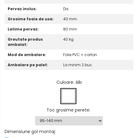
Pervaz inclus:
Da
Grosime foaie de usa:
40 mm
Latime pervaz:
80 mm
Greutate produs
40 kg
ambalat:
Mod de ambalare:
Folie PVC + carton
Ambalare pe palet:
La minim 2 buc.
Culoare
: Alb
Toc grosime perete
:
Dimensiune gol montaj: