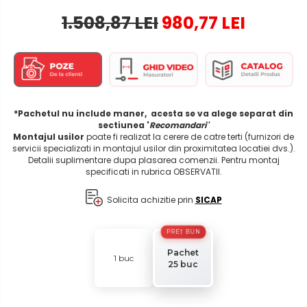
1.508,87 LEI
980,77 LEI
*Pachetul nu include maner, acesta se va alege separat din
sectiunea '
Recomandari'
Montajul usilor
poate fi realizat la cerere de catre terti (furnizori de
servicii specializati in montajul usilor din proximitatea locatiei dvs.).
Detalii suplimentare dupa plasarea comenzii. Pentru montaj
specificati in rubrica OBSERVATII.
Solicita achizitie prin
SICAP
PREȚ BUN
Pachet
1 buc
25 buc