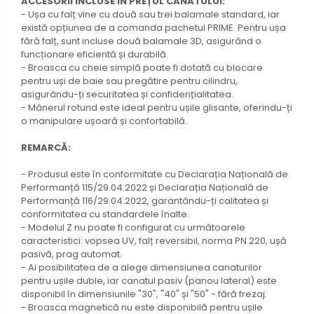
ACCESORII INCLUSE ÎN PREȚUL CANATULUI:
- Ușa cu falț vine cu două sau trei balamale standard, iar
există opțiunea de a comanda pachetul PRIME. Pentru ușa
fără falț, sunt incluse două balamale 3D, asigurând o
funcționare eficientă și durabilă.
- Broasca cu cheie simplă poate fi dotată cu blocare
pentru uși de baie sau pregătire pentru cilindru,
asigurându-ți securitatea și confidențialitatea.
- Mânerul rotund este ideal pentru ușile glisante, oferindu-ți
o manipulare ușoară și confortabilă.
REMARCĂ:
- Produsul este în conformitate cu Declarația Națională de
Performanță 115/29.04.2022 și Declarația Națională de
Performanță 116/29.04.2022, garantându-ți calitatea și
conformitatea cu standardele înalte.
- Modelul Z nu poate fi configurat cu următoarele
caracteristici: vopsea UV, falț reversibil, norma PN 220, ușă
pasivă, prag automat.
- Ai posibilitatea de a alege dimensiunea canaturilor
pentru ușile duble, iar canatul pasiv (panou lateral) este
disponibil în dimensiunile "30", "40" și "50" - fără frezaj.
- Broasca magnetică nu este disponibilă pentru ușile