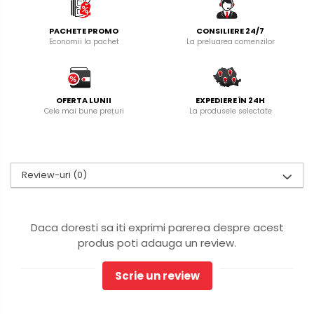
PACHETE PROMO
CONSILIERE 24/7
Economii la pachet
La preluarea comenzilor
OFERTA LUNII
EXPEDIERE ÎN 24H
Cele mai bune prețuri
La produsele selectate
Review-uri
(0)
Daca doresti sa iti exprimi parerea despre acest
produs poti adauga un review.
Scrie un review