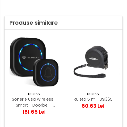
Produse similare
USI365
USI365
Sonerie usa Wireless -
Ruleta 5 m - USI365
Smart - Doorbell -
60,63 Lei
Acoperire 150m
181,65 Lei