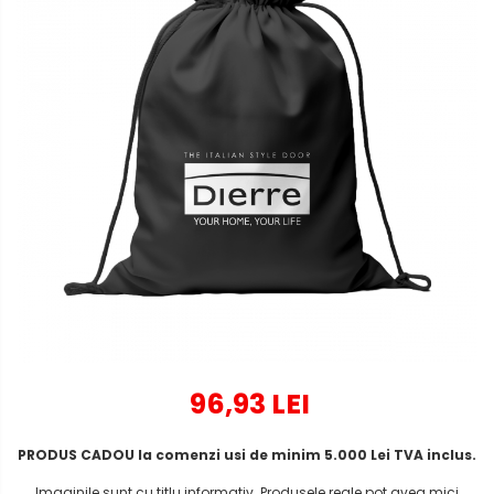
96,93 LEI
PRODUS CADOU la comenzi usi de minim 5.000 Lei TVA inclus.
Imaginile sunt cu titlu informativ. Produsele reale pot avea mici