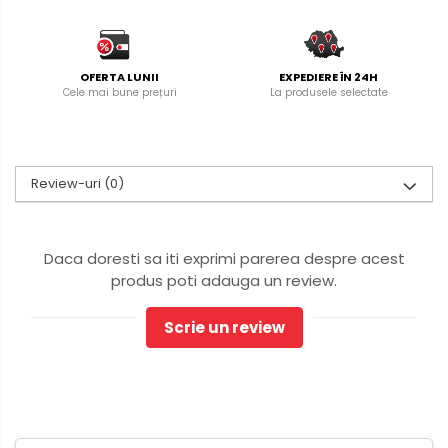
OFERTA LUNII
EXPEDIERE ÎN 24H
Cele mai bune prețuri
La produsele selectate
Review-uri
(0)
Daca doresti sa iti exprimi parerea despre acest
produs poti adauga un review.
Scrie un review