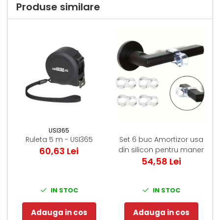
Produse similare
USI365
Ruleta 5 m - USI365
Set 6 buc Amortizor usa
60,63 Lei
din silicon pentru maner
54,58 Lei
IN STOC
IN STOC
Adauga in cos
Adauga in cos