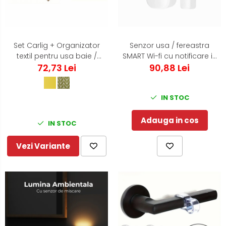
Set Carlig + Organizator
Senzor usa / fereastra
textil pentru usa baie /
SMART Wi-fi cu notificare in
bucatarie - Verde
72,73 Lei
timp real pe telefonul
90,88 Lei
mobil
IN STOC
Adauga in cos
IN STOC
Vezi Variante