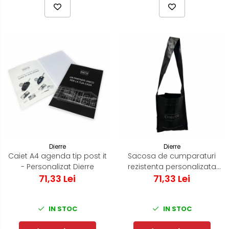
Dierre
Dierre
Caiet A4 agenda tip post it
Sacosa de cumparaturi
- Personalizat Dierre
rezistenta personalizata
71,33 Lei
71,33 Lei
Dierre
IN STOC
IN STOC