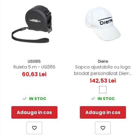
USI365
Dierre
Ruleta 5 m - USI365
Sapca ajustabila cu logo
60,63 Lei
brodat personalizat Dierre
142,53 Lei
- Alb
IN STOC
IN STOC
Adauga in cos
Adauga in cos