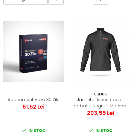
USI365
Abonament Voxa 30 Zile
Jacheta fleece / polar
61,52 Lei
barbati - Negru - Marimea
203,55 Lei
M
IN STOC
IN STOC