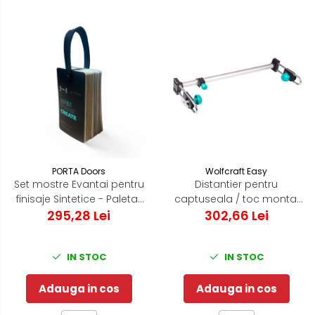
PORTA Doors
Wolfcraft Easy
Set mostre Evantai pentru
Distantier pentru
finisaje Sintetice - Paletar
captuseala / toc montaj
295,28 Lei
Porta Doors
usa de interior - Wolfcraft
302,66 Lei
Easy - 3675000
IN STOC
IN STOC
Adauga in cos
Adauga in cos