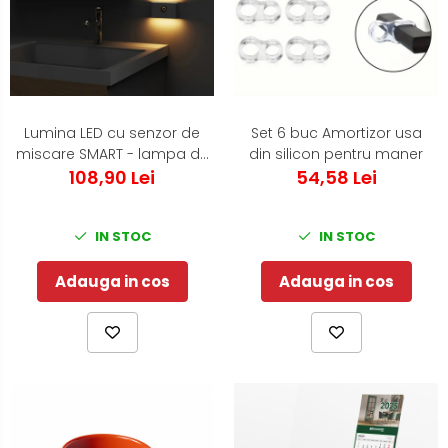
Lumina LED cu senzor de
Set 6 buc Amortizor usa
miscare SMART - lampa de
din silicon pentru maner
veghe pentru noptiera ,
108,90 Lei
54,58 Lei
dulap, dormitor, baie, hol,
IN STOC
IN STOC
Adauga in cos
Adauga in cos