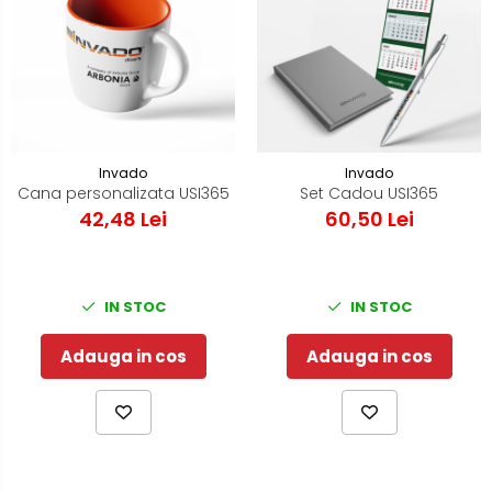
Invado
Invado
Cana personalizata USI365
Set Cadou USI365
42,48 Lei
60,50 Lei
IN STOC
IN STOC
Adauga in cos
Adauga in cos