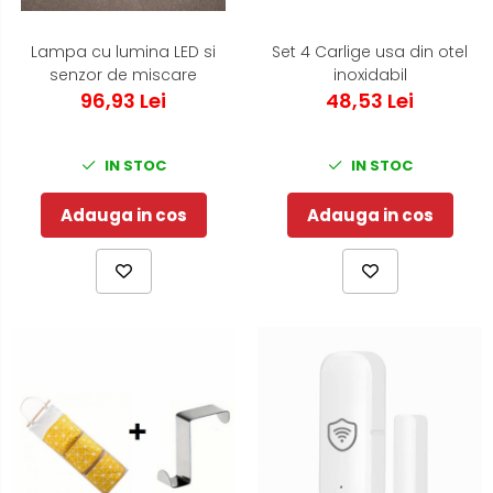
Lampa cu lumina LED si
Set 4 Carlige usa din otel
senzor de miscare
inoxidabil
96,93 Lei
48,53 Lei
IN STOC
IN STOC
Adauga in cos
Adauga in cos