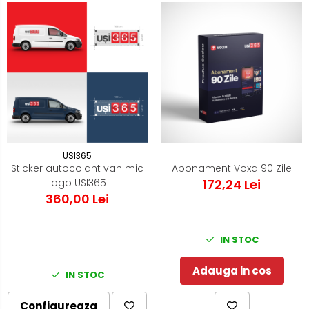
USI365
Sticker autocolant van mic
Abonament Voxa 90 Zile
logo USI365
172,24 Lei
360,00 Lei
IN STOC
Adauga in cos
IN STOC
Configureaza