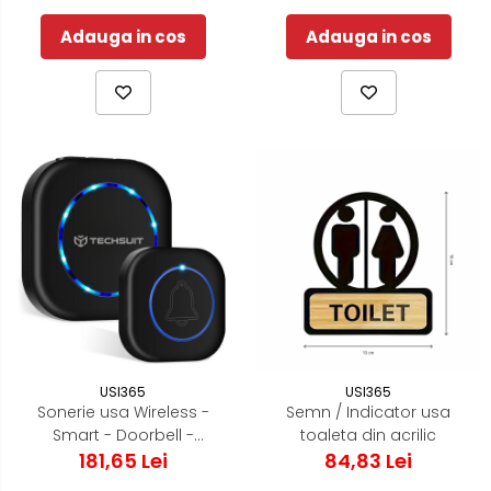
Adauga in cos
Adauga in cos
USI365
USI365
Sonerie usa Wireless -
Semn / Indicator usa
Smart - Doorbell -
toaleta din acrilic
Acoperire 150m
181,65 Lei
84,83 Lei