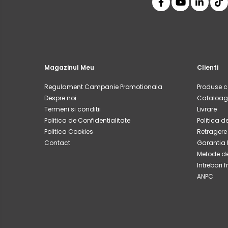
Magazinul Meu
Clienti
Regulament Campanie Promotionala
Produse 
Despre noi
Cataloag
Termeni si conditii
Livrare
Politica de Confidentialitate
Politica d
Politica Cookies
Retragere
Contact
Garantia 
Metode de
Intrebari 
ANPC