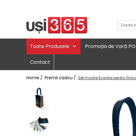
Toate Produsele
Promoția de Vară P
Contact
Home /
Premii cadou /
Set mostre Evantai pentru finisa