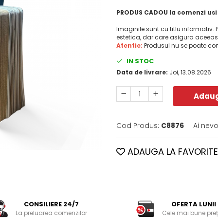
PRODUS CADOU la comenzi usi P
Imaginile sunt cu titlu informativ.
estetica, dar care asigura aceeasi 
Atentie:
Produsul nu se poate c
IN STOC
Data de livrare:
Joi, 13.08.2026
Adaug
Cod Produs:
C8876
Ai nevo
ADAUGA LA FAVORITE
CONSILIERE 24/7
OFERTA LUNII
La preluarea comenzilor
Cele mai bune preț