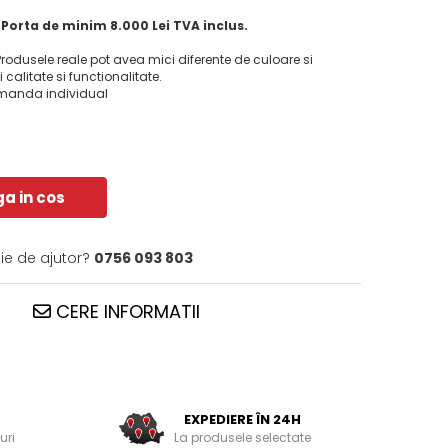
orta de minim 8.000 Lei TVA inclus.
 Produsele reale pot avea mici diferente de culoare si
calitate si functionalitate.
omanda individual
a in cos
ie de ajutor?
0756 093 803
CERE INFORMATII
EXPEDIERE ÎN 24H
uri
La produsele selectate