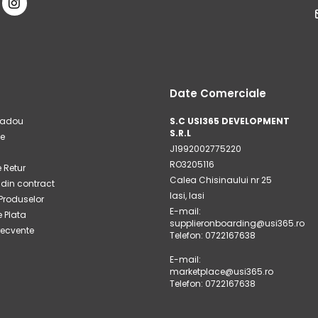
Date Comerciale
cadou
S.C USI365 DEVELOPMENT
S.R.L
e
J1992002775220
RO3205116
e Retur
Calea Chisinaului nr 25
 din contract
Iasi, Iasi
Produselor
E-mail:
 Plata
supplieronboarding@usi365.ro
frecvente
Telefon: 0722167638
E-mail:
marketplace@usi365.ro
Telefon: 0722167638