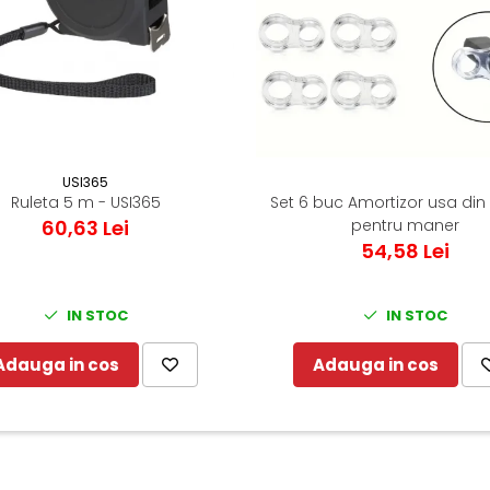
USI365
Ruleta 5 m - USI365
Set 6 buc Amortizor usa din 
60,63 Lei
pentru maner
54,58 Lei
IN STOC
IN STOC
Adauga in cos
Adauga in cos