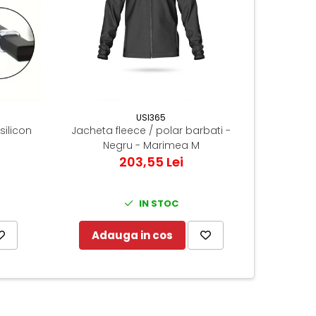
USI365
silicon
Jacheta fleece / polar barbati -
Lampa cu
Negru - Marimea M
203,55 Lei
IN STOC
Adauga in cos
Ad