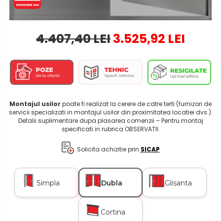
4.407,40 LEI
3.525,92 LEI
Montajul usilor
poate fi realizat la cerere de catre terti (furnizori de
servicii specializati in montajul usilor din proximitatea locatiei dvs.).
Detalii suplimentare dupa plasarea comenzii – Pentru montaj
specificati in rubrica OBSERVATII.
Solicita achizitie prin
SICAP
Simpla
Dubla
Glisanta
Cortina