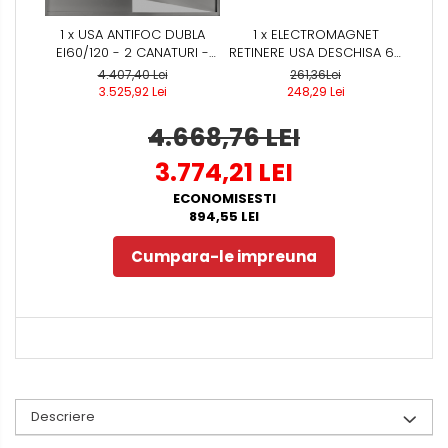
1 x USA ANTIFOC DUBLA
1 x ELECTROMAGNET
EI60/120 - 2 CANATURI -
RETINERE USA DESCHISA 65
REZISTENTA LA FOC 60 /120
KG
4.407,40 Lei
261,36Lei
MIN - MONTAJ INTERIOR
3.525,92 Lei
248,29 Lei
4.668,76 LEI
3.774,21 LEI
ECONOMISESTI
894,55 LEI
Cumpara-le impreuna
Descriere