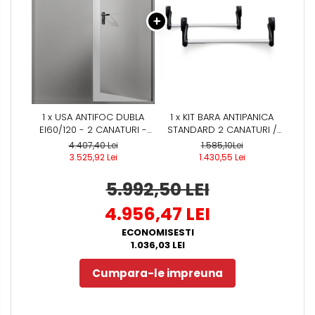
1 x USA ANTIFOC DUBLA
1 x KIT BARA ANTIPANICA
EI60/120 - 2 CANATURI -
STANDARD 2 CANATURI /
REZISTENTA LA FOC 60 /120
USA DUBLA - (INCLUDE: 2X
4.407,40 Lei
1.585,10Lei
MIN - MONTAJ INTERIOR
BROASCA ANTIPANICA -
3.525,92 Lei
1.430,55 Lei
CILINDRU - MANER
ANTIFOC)
5.992,50 LEI
4.956,47 LEI
ECONOMISESTI
1.036,03 LEI
Cumpara-le impreuna