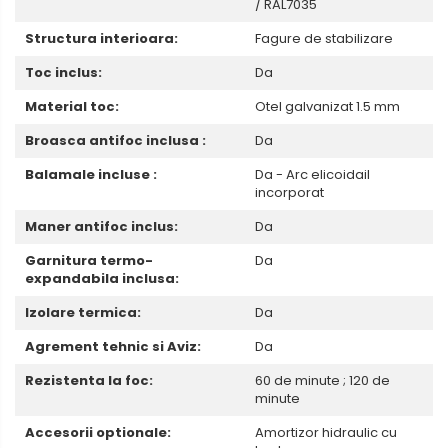
/ RAL7035
Structura interioara:
Fagure de stabilizare
Toc inclus:
Da
Material toc:
Otel galvanizat 1.5 mm
Broasca antifoc inclusa :
Da
Balamale incluse :
Da - Arc elicoidail
incorporat
Maner antifoc inclus:
Da
Garnitura termo-
Da
expandabila inclusa:
Izolare termica:
Da
Agrement tehnic si Aviz:
Da
Rezistenta la foc:
60 de minute ; 120 de
minute
Accesorii optionale:
Amortizor hidraulic cu