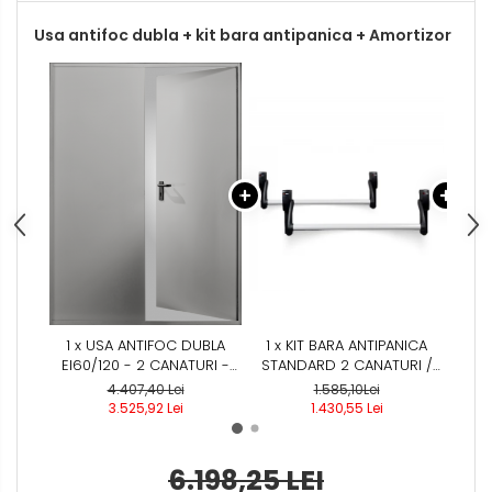
Usa antifoc dubla + kit bara antipanica + Amortizor
1 x USA ANTIFOC DUBLA
1 x KIT BARA ANTIPANICA
1 x 
EI60/120 - 2 CANATURI -
STANDARD 2 CANATURI /
REZISTENTA LA FOC 60 /120
USA DUBLA - (INCLUDE: 2X
S
4.407,40 Lei
1.585,10Lei
MIN - MONTAJ INTERIOR
BROASCA ANTIPANICA -
3.525,92 Lei
1.430,55 Lei
CILINDRU - MANER
ANTIFOC)
6.198,25 LEI