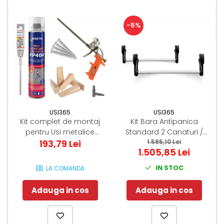
-5%
USI365
USI365
Kit complet de montaj
Kit Bara Antipanica
pentru Usi metalice
Standard 2 Canaturi /
193,79 Lei
Tehnice
Usa dubla - (Include: 2x
1.585,10 Lei
1.505,85 Lei
broasca antipanica -
cilindru - maner antifoc)
IN STOC
LA COMANDA
Adauga in cos
Adauga in cos