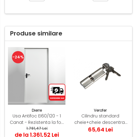
Produse similare
-24%
Verofer
Dierre
Cilindru standard
Usa Antifoc EI60/120 - 1
cheie+cheie descentrat
Canat - Rezistenta la foc
96(35-10-51) Normal 0.2
65,64 Lei
60 /120 min - Montaj
1.791,47 Lei
de la 1.361,52 Lei
Nikel
Interior