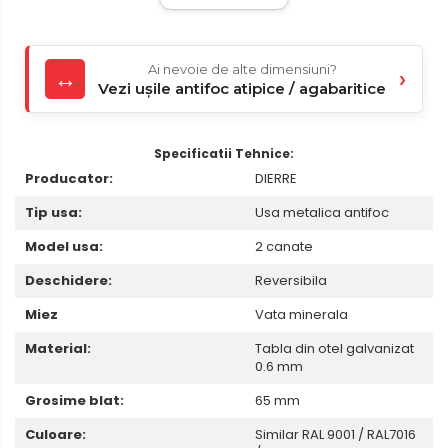
Ai nevoie de alte dimensiuni?
↔
›
Vezi ușile antifoc atipice / agabaritice
Specificatii Tehnice:
Producator:
DIERRE
Tip usa:
Usa metalica antifoc
Model usa:
2 canate
Deschidere:
Reversibila
Miez
Vata minerala
Material:
Tabla din otel galvanizat
0.6 mm
Grosime blat:
65 mm
Culoare:
Similar RAL 9001 / RAL7016