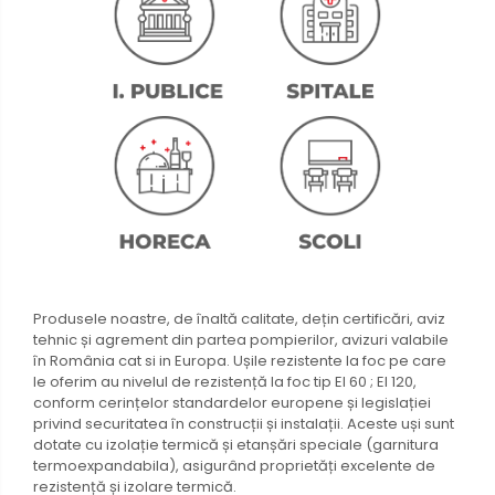
Produsele noastre, de înaltă calitate, dețin certificări, aviz
tehnic și agrement din partea pompierilor, avizuri valabile
în România cat si in Europa. Ușile rezistente la foc pe care
le oferim au nivelul de rezistență la foc tip EI 60 ; EI 120,
conform cerințelor standardelor europene și legislației
privind securitatea în construcții și instalații. Aceste uși sunt
dotate cu izolație termică și etanșări speciale (garnitura
termoexpandabila), asigurând proprietăți excelente de
rezistență și izolare termică.