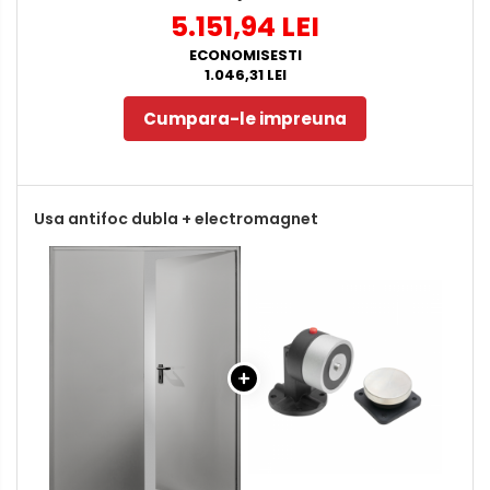
5.151,94 LEI
ECONOMISESTI
1.046,31 LEI
Cumpara-le impreuna
Usa antifoc dubla + electromagnet