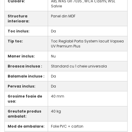
Culoare:
Alb, WAS Gri 7035 , WCA Casmi, WSL
Salvie
Structura
Panel din MDF
interioara:
Toc inclus:
Da
Tip toc:
Toc Reglabil Porta System lacuit Vopsea
UV Premium Plus
Maner inclus:
Nu
Broasca inclusa :
Standard cu 1 cheie universala
Balamale incluse :
Da
Pervaz inclus:
Da
Grosime foaie de
40 mm
usa:
Greutate produs
40 kg
ambalat:
Mod de ambalare:
Folie PVC + carton