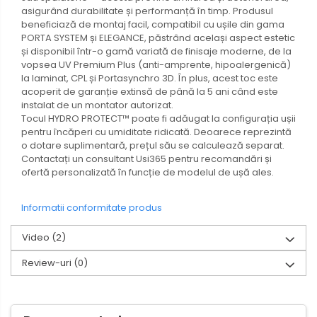
asigurând durabilitate și performanță în timp. Produsul
beneficiază de montaj facil, compatibil cu ușile din gama
PORTA SYSTEM și ELEGANCE, păstrând același aspect estetic
și disponibil într-o gamă variată de finisaje moderne, de la
vopsea UV Premium Plus (anti-amprente, hipoalergenică)
la laminat, CPL și Portasynchro 3D. În plus, acest toc este
acoperit de garanție extinsă de până la 5 ani când este
instalat de un montator autorizat.
Tocul HYDRO PROTECT™ poate fi adăugat la configurația ușii
pentru încăperi cu umiditate ridicată. Deoarece reprezintă
o dotare suplimentară, prețul său se calculează separat.
Contactați un consultant Usi365 pentru recomandări și
ofertă personalizată în funcție de modelul de ușă ales.
Informatii conformitate produs
Video
(2)
Review-uri
(0)