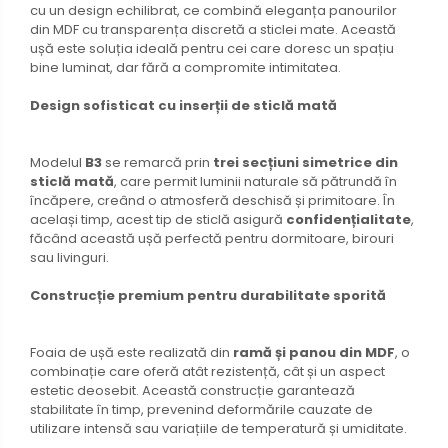
cu un design echilibrat, ce combină eleganța panourilor
din MDF cu transparența discretă a sticlei mate. Această
ușă este soluția ideală pentru cei care doresc un spațiu
bine luminat, dar fără a compromite intimitatea.
Design sofisticat cu inserții de sticlă mată
Modelul
B3
se remarcă prin
trei secțiuni simetrice din
sticlă mată
, care permit luminii naturale să pătrundă în
încăpere, creând o atmosferă deschisă și primitoare. În
același timp, acest tip de sticlă asigură
confidențialitate
,
făcând această ușă perfectă pentru dormitoare, birouri
sau livinguri.
Construcție premium pentru durabilitate sporită
Foaia de ușă este realizată din
ramă și panou din MDF
, o
combinație care oferă atât rezistență, cât și un aspect
estetic deosebit. Această construcție garantează
stabilitate în timp, prevenind deformările cauzate de
utilizare intensă sau variațiile de temperatură și umiditate.