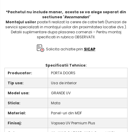
*Pachetul nu include maner, acesta se va alege separat din
sectiunea '
Recomandari'
Montajul usilor
poate fi realizat la cerere de catre terti (furnizori de
servicii specializati in montajul usilor din proximitatea locatiei dvs.).
Detalii suplimentare dupa plasarea comenzii – Pentru montaj
specificati in rubrica OBSERVATII.
Solicita achizitie prin
SICAP
Specificatii Tehnice:
Producator:
PORTA DOORS
Tip usa:
Usa de interior
Model usa:
GRANDE UV
Sticla:
Mata
Material:
Panel-uri din MDF
Finisaj:
Vopsea UV Premium Plus