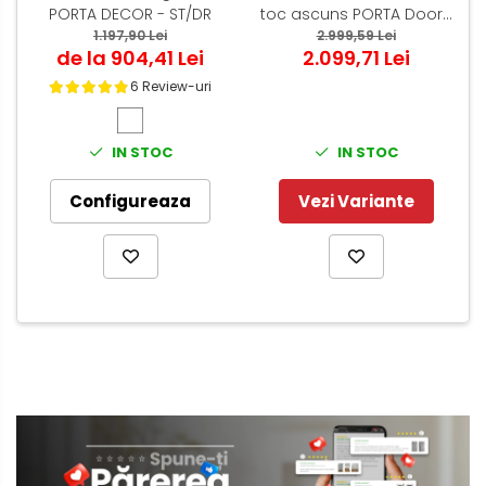
PORTA DECOR - ST/DR
toc ascuns PORTA Doors
1.197,90 Lei
Alb - miez PAL Tubular
2.999,59 Lei
de la 904,41 Lei
2.099,71 Lei
6 Review-uri
IN STOC
IN STOC
Configureaza
Vezi Variante