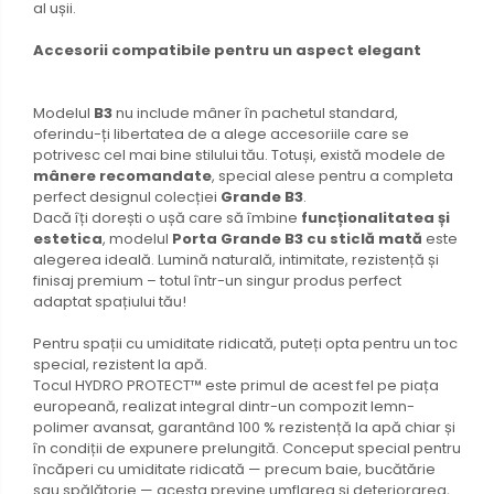
al ușii.
Accesorii compatibile pentru un aspect elegant
Modelul
B3
nu include mâner în pachetul standard,
oferindu-ți libertatea de a alege accesoriile care se
potrivesc cel mai bine stilului tău. Totuși, există modele de
mânere recomandate
, special alese pentru a completa
perfect designul colecției
Grande B3
.
Dacă îți dorești o ușă care să îmbine
funcționalitatea și
estetica
, modelul
Porta Grande B3 cu sticlă mată
este
alegerea ideală. Lumină naturală, intimitate, rezistență și
finisaj premium – totul într-un singur produs perfect
adaptat spațiului tău!
Pentru spații cu umiditate ridicată, puteți opta pentru un toc
special, rezistent la apă.
Tocul HYDRO PROTECT™ este primul de acest fel pe piața
europeană, realizat integral dintr-un compozit lemn-
polimer avansat, garantând 100 % rezistență la apă chiar și
în condiții de expunere prelungită. Conceput special pentru
încăperi cu umiditate ridicată — precum baie, bucătărie
sau spălătorie — acesta previne umflarea și deteriorarea,