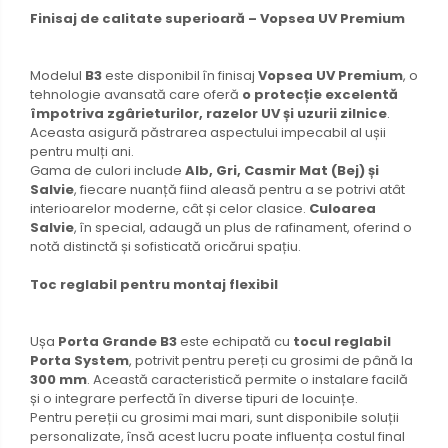
Finisaj de calitate superioară – Vopsea UV Premium
Modelul
B3
este disponibil în finisaj
Vopsea UV Premium
, o
tehnologie avansată care oferă
o protecție excelentă
împotriva zgârieturilor, razelor UV și uzurii zilnice
.
Aceasta asigură păstrarea aspectului impecabil al ușii
pentru mulți ani.
Gama de culori include
Alb, Gri, Casmir Mat (Bej) și
Salvie
, fiecare nuanță fiind aleasă pentru a se potrivi atât
interioarelor moderne, cât și celor clasice.
Culoarea
Salvie
, în special, adaugă un plus de rafinament, oferind o
notă distinctă și sofisticată oricărui spațiu.
Toc reglabil pentru montaj flexibil
Ușa
Porta Grande B3
este echipată cu
tocul reglabil
Porta System
, potrivit pentru pereți cu grosimi de până la
300 mm
. Această caracteristică permite o instalare facilă
și o integrare perfectă în diverse tipuri de locuințe.
Pentru pereții cu grosimi mai mari, sunt disponibile soluții
personalizate, însă acest lucru poate influența costul final