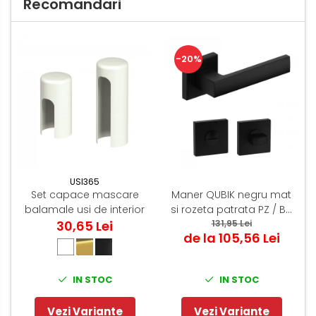
Recomandari
-20%
USI365
Set capace mascare
Maner QUBIK negru mat
balamale usi de interior
si rozeta patrata PZ / BB
30,65 Lei
131,95 Lei
/ WC
de la 105,56 Lei
IN STOC
IN STOC
Vezi Variante
Vezi Variante