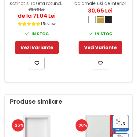
satinat si rozeta rotunda
balamale usi de interior
PZ / BB / WC
88,80 Lei
30,65 Lei
de la 71,04 Lei
1 Review
IN STOC
IN STOC
Vezi Variante
Vezi Variante
Produse similare
-25%
-30%