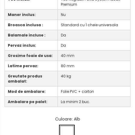
Premium
Maner inclus:
Nu
Broasca inclusa :
Standard cu 1 cheie universala
Balamale incluse :
Da
Pervaz inclus:
Da
Grosime foaie de usa:
40 mm
Latime pervaz:
80 mm
Greutate produs
40 kg
ambalat:
Mod de ambalare:
Folie PVC + carton
Ambalare pe palet:
La minim 2 buc.
Culoare
: Alb