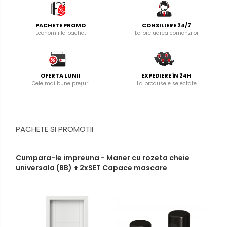
PACHETE PROMO
CONSILIERE 24/7
Economii la pachet
La preluarea comenzilor
OFERTA LUNII
EXPEDIERE ÎN 24H
Cele mai bune prețuri
La produsele selectate
PACHETE SI PROMOTII
Cumpara-le impreuna - Maner cu rozeta cheie
universala (BB) + 2xSET Capace mascare