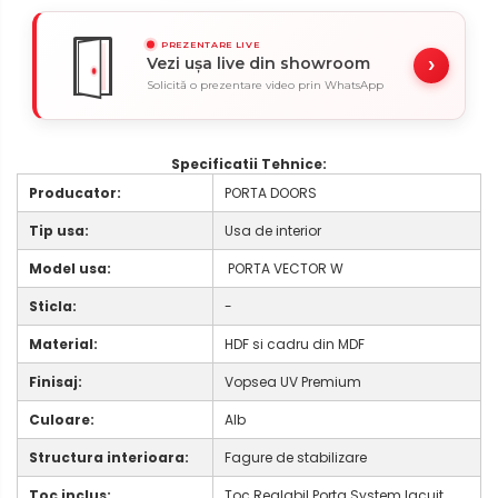
PREZENTARE LIVE
›
Vezi ușa live din showroom
Solicită o prezentare video prin WhatsApp
Specificatii Tehnice:
Producator:
PORTA DOORS
Tip usa:
Usa de interior
Model usa:
PORTA VECTOR W
Sticla:
-
Material:
HDF si cadru din MDF
Finisaj:
Vopsea UV Premium
Culoare:
Alb
Structura interioara:
Fagure de stabilizare
Toc inclus:
Toc Reglabil Porta System lacuit