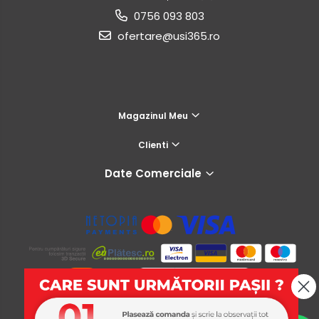
0756 093 803
ofertare@usi365.ro
Magazinul Meu
Clienti
Date Comerciale
USI365
Platforma E-commerce by Gomag