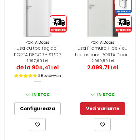
PORTA Doors
PORTA Doors
Usa cu toc reglabil
Usa Filomuro Hide / cu
PORTA DECOR - ST/DR
toc ascuns PORTA Doors
1.197,90 Lei
Alb - miez PAL Tubular
2.999,59 Lei
de la 904,41 Lei
2.099,71 Lei
6 Review-uri
IN STOC
IN STOC
Configureaza
Vezi Variante