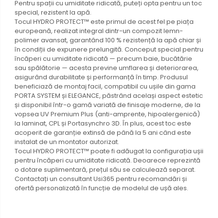
Pentru spații cu umiditate ridicată, puteți opta pentru un toc
special, rezistent la apă.
Tocul HYDRO PROTECT™ este primul de acest fel pe piața
europeană, realizat integral dintr-un compozit lemn-
polimer avansat, garantând 100 % rezistență la apă chiar și
în condiții de expunere prelungită. Conceput special pentru
încăperi cu umiditate ridicată — precum baie, bucătărie
sau spălătorie — acesta previne umflarea și deteriorarea,
asigurând durabilitate și performanță în timp. Produsul
beneficiază de montaj facil, compatibil cu ușile din gama
PORTA SYSTEM și ELEGANCE, păstrând același aspect estetic
și disponibil într-o gamă variată de finisaje moderne, de la
vopsea UV Premium Plus (anti-amprente, hipoalergenică)
la laminat, CPL și Portasynchro 3D. În plus, acest toc este
acoperit de garanție extinsă de până la 5 ani când este
instalat de un montator autorizat.
Tocul HYDRO PROTECT™ poate fi adăugat la configurația ușii
pentru încăperi cu umiditate ridicată. Deoarece reprezintă
o dotare suplimentară, prețul său se calculează separat.
Contactați un consultant Usi365 pentru recomandări și
ofertă personalizată în funcție de modelul de ușă ales.