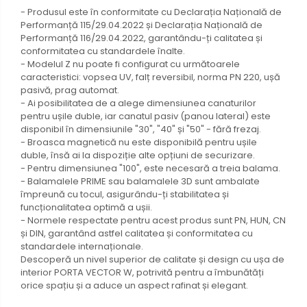
- Produsul este în conformitate cu Declarația Națională de
Performanță 115/29.04.2022 și Declarația Națională de
Performanță 116/29.04.2022, garantându-ți calitatea și
conformitatea cu standardele înalte.
- Modelul Z nu poate fi configurat cu următoarele
caracteristici: vopsea UV, falț reversibil, norma PN 220, ușă
pasivă, prag automat.
- Ai posibilitatea de a alege dimensiunea canaturilor
pentru ușile duble, iar canatul pasiv (panou lateral) este
disponibil în dimensiunile "30", "40" și "50" - fără frezaj.
- Broasca magnetică nu este disponibilă pentru ușile
duble, însă ai la dispoziție alte opțiuni de securizare.
- Pentru dimensiunea "100", este necesară a treia balama.
- Balamalele PRIME sau balamalele 3D sunt ambalate
împreună cu tocul, asigurându-ți stabilitatea și
funcționalitatea optimă a ușii.
- Normele respectate pentru acest produs sunt PN, HUN, CN
și DIN, garantând astfel calitatea și conformitatea cu
standardele internaționale.
Descoperă un nivel superior de calitate și design cu ușa de
interior PORTA VECTOR W, potrivită pentru a îmbunătăți
orice spațiu și a aduce un aspect rafinat și elegant.