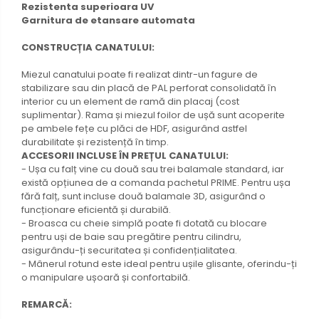
Rezistenta superioara UV
Garnitura de etansare automata
CONSTRUCȚIA CANATULUI:
Miezul canatului poate fi realizat dintr-un fagure de
stabilizare sau din placă de PAL perforat consolidată în
interior cu un element de ramă din placaj (cost
suplimentar). Rama și miezul foilor de ușă sunt acoperite
pe ambele fețe cu plăci de HDF, asigurând astfel
durabilitate și rezistență în timp.
ACCESORII INCLUSE ÎN PREȚUL CANATULUI:
- Ușa cu falț vine cu două sau trei balamale standard, iar
există opțiunea de a comanda pachetul PRIME. Pentru ușa
fără falț, sunt incluse două balamale 3D, asigurând o
funcționare eficientă și durabilă.
- Broasca cu cheie simplă poate fi dotată cu blocare
pentru uși de baie sau pregătire pentru cilindru,
asigurându-ți securitatea și confidențialitatea.
- Mânerul rotund este ideal pentru ușile glisante, oferindu-ți
o manipulare ușoară și confortabilă.
REMARCĂ: