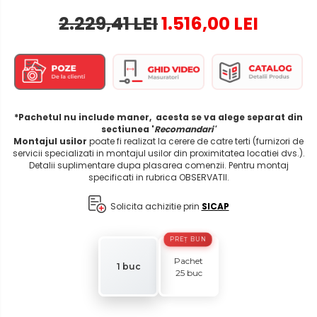
2.229,41 LEI
1.516,00 LEI
*Pachetul nu include maner, acesta se va alege separat din
sectiunea '
Recomandari'
Montajul usilor
poate fi realizat la cerere de catre terti (furnizori de
servicii specializati in montajul usilor din proximitatea locatiei dvs.).
Detalii suplimentare dupa plasarea comenzii. Pentru montaj
specificati in rubrica OBSERVATII.
Solicita achizitie prin
SICAP
PREȚ BUN
Pachet
1 buc
25 buc