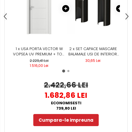
1 x USA PORTA VECTOR W
2 x SET CAPACE MASCARE
1 x
VOPSEA UV PREMIUM + TOC
BALAMALE USI DE INTERIOR,
MAT 
PORTA SYSTEM
NEGRU
/ 
2.229,41 Lei
30,65 Lei
R
1.516,00 Lei
UNI
2.422,66 LEI
1.682,86 LEI
ECONOMISESTI
739,80 LEI
Cumpara-le impreuna