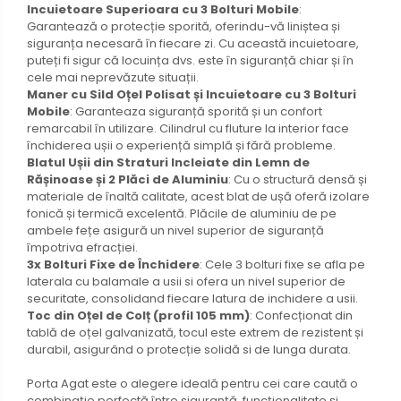
Incuietoare Superioara cu 3 Bolturi Mobile
:
Garantează o protecție sporită, oferindu-vă liniștea și
siguranța necesară în fiecare zi. Cu această incuietoare,
puteți fi sigur că locuința dvs. este în siguranță chiar și în
cele mai neprevăzute situații.
Maner cu Sild Oțel Polisat și Incuietoare cu 3 Bolturi
Mobile
: Garanteaza siguranță sporită și un confort
remarcabil în utilizare. Cilindrul cu fluture la interior face
închiderea ușii o experiență simplă și fără probleme.
Blatul Ușii din Straturi Incleiate din Lemn de
Rășinoase și 2 Plăci de Aluminiu
: Cu o structură densă și
materiale de înaltă calitate, acest blat de ușă oferă izolare
fonică și termică excelentă. Plăcile de aluminiu de pe
ambele fețe asigură un nivel superior de siguranță
împotriva efracției.
3x Bolturi Fixe de Închidere
: Cele 3 bolturi fixe se afla pe
laterala cu balamale a usii si ofera un nivel superior de
securitate, consolidand fiecare latura de inchidere a usii.
Toc din Oțel de Colț (profil 105 mm)
: Confecționat din
tablă de oțel galvanizată, tocul este extrem de rezistent și
durabil, asigurând o protecție solidă si de lunga durata.
Porta Agat este o alegere ideală pentru cei care caută o
combinație perfectă între siguranță, funcționalitate și