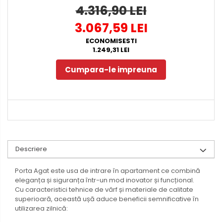
4.316,90 LEI
3.067,59 LEI
ECONOMISESTI
1.249,31 LEI
Cumpara-le impreuna
Descriere
Porta Agat este usa de intrare în apartament ce combină
eleganța și siguranța într-un mod inovator și funcțional.
Cu caracteristici tehnice de vârf și materiale de calitate
superioară, această ușă aduce beneficii semnificative în
utilizarea zilnică: