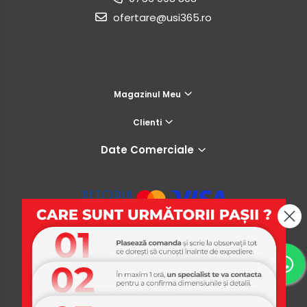
ofertare@usi365.ro
Magazinul Meu
Clienti
Date Comerciale
USI365
Platforma E-commerce by Gomag