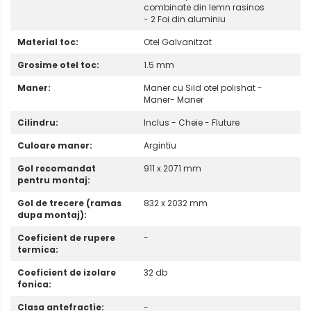
combinate din lemn rasinos
- 2 Foi din aluminiu
Material toc:
Otel Galvanitzat
Grosime otel toc:
1.5 mm
Maner:
Maner cu Sild otel polishat -
Maner- Maner
Cilindru:
Inclus - Cheie - Fluture
Culoare maner:
Argintiu
Gol recomandat
911 x 2071 mm
pentru montaj:
Gol de trecere (ramas
832 x 2032 mm
dupa montaj):
Coeficient de rupere
-
termica:
Coeficient de izolare
32 db
fonica:
Clasa antefractie:
-