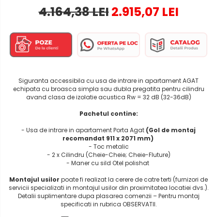
4.164,38 LEI
2.915,07 LEI
Siguranta accessibila cu usa de intrare in apartament AGAT
echipata cu broasca simpla sau dubla pregatita pentru cilindru
avand clasa de izolatie acustica Rw = 32 dB (32-36dB)
Pachetul contine:
- Usa de intrare in apartament Porta Agat
(Gol de montaj
recomandat 911 x 2071 mm)
- Toc metalic
- 2 x Cilindru (Cheie-Cheie; Cheie-Fluture)
- Maner cu sild Otel polishat
Montajul usilor
poate fi realizat la cerere de catre terti (furnizori de
servicii specializati in montajul usilor din proximitatea locatiei dvs.).
Detalii suplimentare dupa plasarea comenzii – Pentru montaj
specificati in rubrica OBSERVATII.