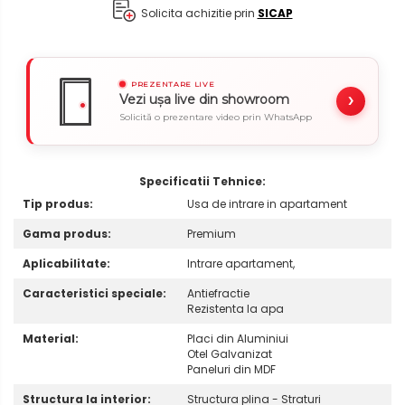
Solicita achizitie prin
SICAP
PREZENTARE LIVE
›
Vezi ușa live din showroom
Solicită o prezentare video prin WhatsApp
Specificatii Tehnice:
Tip produs:
Usa de intrare in apartament
Gama produs:
Premium
Aplicabilitate:
Intrare apartament,
Caracteristici speciale:
Antiefractie
Rezistenta la apa
Material:
Placi din Aluminiui
Otel Galvanizat
Paneluri din MDF
Structura la interior:
Structura plina - Straturi