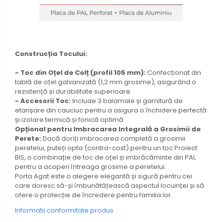
Construcția Tocului:
- Toc din Oțel de Colț (profil 105 mm):
Confecționat din
tablă de oțel galvanizată (1,2 mm grosime), asigurând o
rezistență și durabilitate superioare.
- Accesorii Toc:
Include 3 balamale și garnitură de
etanșare din cauciuc pentru a asigura o închidere perfectă
și izolare termică și fonică optimă.
Opțional pentru Imbracarea Integrală a Grosimii de
Perete:
Dacă doriți imbracarea completă a grosimii
peretelui, puteți opta (contra-cost) pentru un toc Proiect
BIS, o combinație de toc de oțel și imbrăcăminte din PAL
pentru a acoperi întreaga grosime a peretelui.
Porta Agat este o alegere elegantă și sigură pentru cei
care doresc să-și îmbunătățească aspectul locuinței și să
ofere o protecție de încredere pentru familia lor.
Informatii conformitate produs