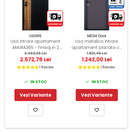
USI365
MEGA Door
Usa intrare apartament
Usa metalica intrare
AMURA365 - Finisaj in 2
apartament placata cu
culori cu riflaj negru si
3.430,35 Lei
MDF Gri Antracit - Mega
1.801,45 Lei
2.572,76 Lei
1.243,00 Lei
insertie de Cires
EKO P+ 9000
1 Review
1 Review
IN STOC
IN STOC
Vezi Variante
Vezi Variante