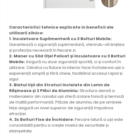
Caracteristici tehnice explicate in beneficii ale
utilizarii zilnice:
1. Incuietoare Suplimentară cu 3 Bolturi Mobile:
Garantează o siguranță suplimentară, oferindu-vă liniștea
și protecția necesară în fiecare zi.
2. Maner cu Sild Oțel Polisat și Incuietoare cu 3 Bolturi
Mobile:
Asigură nu doar siguranță sporită, ci și confort în
utilizare. Cilindrul cu fluture la interior face închiderea ușii o
experiență simplă și fără cheie, facilitând accesul rapid și
sigur.
3. Blatul Ușii din Straturi Incleiate din Lemn de
Rășinoase și 2 Plăci de Aluminiu:
Structura densă a
materialelor din canatul ușii oferă izolare fonică și termică
de înaltă performanță. Plăcile de aluminiu de pe ambele
fețe asigură un nivel superior de siguranță împotriva
efracției.
4. 3x Bolturi Fixe de Închidere:
Fiecare latură a ușii este
consolidată pentru a crește nivelul de securitate și
etanșeitate.