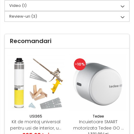
Video
(1)
Review-uri
(3)
Recomandari
-10%
USI365
Tedee
Kit de montaj universal
Incuietoare SMART
pentru usi de interior, usi
motorizata Tedee GO -
1.331,00 Lei