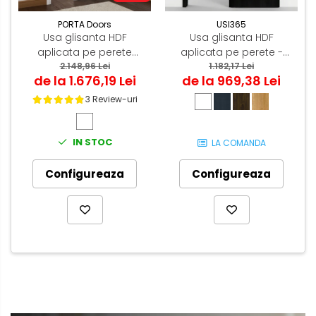
PORTA Doors
USI365
Usa glisanta HDF
Usa glisanta HDF
aplicata pe perete
aplicata pe perete -
PORTA Decor model C
2.148,96 Lei
Colectia ORIZONT 3.5
1.182,17 Lei
de la 1.676,19 Lei
de la 969,38 Lei
3 Review-uri
IN STOC
LA COMANDA
Configureaza
Configureaza