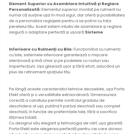
Element Superior cu Asamblare Intuitivă și Reglare
Personalizată:
Elementul superior montat pe rulment nu
numai că susține ușa în mod sigur, dar oferă și posibilitatea
de a personaliza reglajele pentru a se potrivi cu fața
peretelui tău. Acest sistem intuitiv de asamblare și reglare
asigură o adaptare perfectă și ușoară.
Sisteme
Inferioare cu Rulmenți cu Bile:
Funcționând cu rulmenți
cu bile, sistemele inferioare garantează o mișcare
silențioasă și lină chiar și pe podelele cu rosturi sau
imperfecțiuni. Ușa glisează ușor și fără efort, aducând un
plus de rafinament spațiului tău.
Pe lângă aceste caracteristici tehnice deosebite, ușa Porta
Efekt oferă și o versatilitate extraordinară. Dimensiunea
corectă a canatului permite controlul gradului de
deschidere al ușii, putând fi parțial deschisă sau complet
deschisă, în funcție de preferințele tale, fără a sacrifica
lățimea totală.
Cu designul său elegant și tehnologia de vârf, ușa glisantă
Porta Efekt este alegerea perfectă pentru cei care doresc