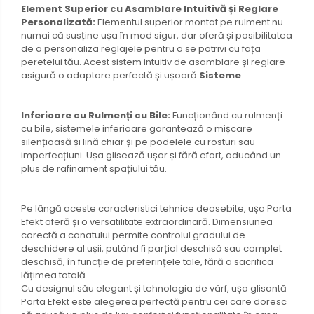
Element Superior cu Asamblare Intuitivă și Reglare
Personalizată:
Elementul superior montat pe rulment nu
numai că susține ușa în mod sigur, dar oferă și posibilitatea
de a personaliza reglajele pentru a se potrivi cu fața
peretelui tău. Acest sistem intuitiv de asamblare și reglare
asigură o adaptare perfectă și ușoară.
Sisteme
Inferioare cu Rulmenți cu Bile:
Funcționând cu rulmenți
cu bile, sistemele inferioare garantează o mișcare
silențioasă și lină chiar și pe podelele cu rosturi sau
imperfecțiuni. Ușa glisează ușor și fără efort, aducând un
plus de rafinament spațiului tău.
Pe lângă aceste caracteristici tehnice deosebite, ușa Porta
Efekt oferă și o versatilitate extraordinară. Dimensiunea
corectă a canatului permite controlul gradului de
deschidere al ușii, putând fi parțial deschisă sau complet
deschisă, în funcție de preferințele tale, fără a sacrifica
lățimea totală.
Cu designul său elegant și tehnologia de vârf, ușa glisantă
Porta Efekt este alegerea perfectă pentru cei care doresc