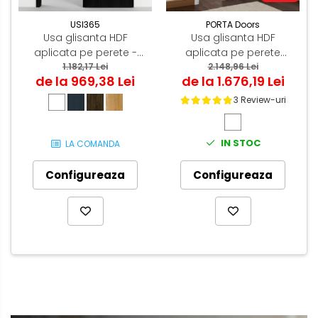
USI365
PORTA Doors
Usa glisanta HDF
Usa glisanta HDF
aplicata pe perete -
aplicata pe perete
Colectia ORIZONT 3.5
1.182,17 Lei
PORTA Decor model C
2.148,96 Lei
de la 969,38 Lei
de la 1.676,19 Lei
3 Review-uri
IN STOC
LA COMANDA
Configureaza
Configureaza