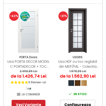
-42%
-21%
PORTA Doors
USI365
Usa PORTA DECOR MODEL
Usa HDF cu toc reglabil
C PORTADECOR + TOC
din MDF/PAL - Colectia
PORTA SYSTEM
2.459,89 Lei
VINTAGE 5.5
1.978,35 Lei
de la 1.426,74 Lei
de la 1.562,90 Lei
6 Review-uri
IN STOC
LA COMANDĂ
Vezi Variante
Configureaza