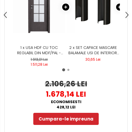
1 x USA HDF CU TOC
2 x SET CAPACE MASCARE
1 x
REGLABIL DIN MDF/PAL -
BALAMALE USI DE INTERIOR,
MAT 
COLECTIA VINTAGE 5.4 -
NEGRU
/ 
1.913,01 Lei
30,65 Lei
CULOARE STEJAR
R
1.511,28 Lei
UNI
2.106,26 LEI
1.678,14 LEI
ECONOMISESTI
428,12 LEI
Cumpara-le impreuna