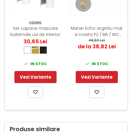
USI365
Set capace mascare
Maner Echo argintiu mat
balamale usi de interior
si rozeta PZ / BB / WC
30,65 Lei
rotunda 50 mm
48,53 Lei
de la 38,82 Lei
IN STOC
IN STOC
Vezi Variante
Vezi Variante
Produse similare