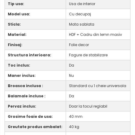
Tip usa:
Usa de interior
Model usa:
Cu decupaj
Sticla:
Mata sablata
Material:
HDF + Cadru din lemn masiv
Finisaj:
Folie decor
Structura interioara:
Fagure de stabilizare
Toc inclus:
Da
Maner inclus:
Nu
Broasca inclusa :
Standard cu 1 cheie universala
Balamale incluse :
Da
Pervaz inclus:
Doar la tocul reglabil
Grosime foaie de usa:
40 mm
Greutate produs ambalat:
40 kg