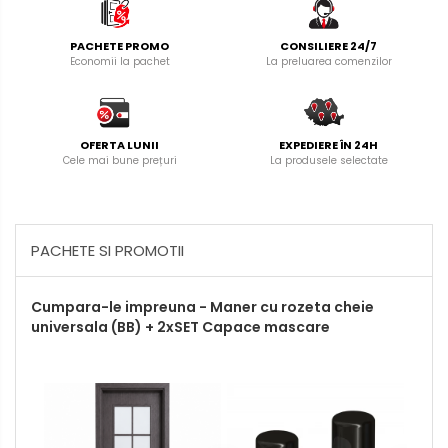
PACHETE PROMO
CONSILIERE 24/7
Economii la pachet
La preluarea comenzilor
OFERTA LUNII
EXPEDIERE ÎN 24H
Cele mai bune prețuri
La produsele selectate
PACHETE SI PROMOTII
Cumpara-le impreuna - Maner cu rozeta cheie
universala (BB) + 2xSET Capace mascare