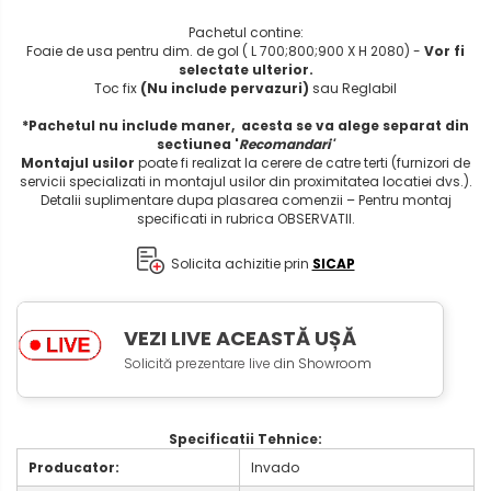
Pachetul contine:
Foaie de usa pentru dim. de gol ( L 700;800;900 X H 2080) -
Vor fi
selectate ulterior.
Toc fix
(Nu include pervazuri)
sau Reglabil
*Pachetul nu include maner, acesta se va alege separat din
sectiunea '
Recomandari'
Montajul usilor
poate fi realizat la cerere de catre terti (furnizori de
servicii specializati in montajul usilor din proximitatea locatiei dvs.).
Detalii suplimentare dupa plasarea comenzii – Pentru montaj
specificati in rubrica OBSERVATII.
Solicita achizitie prin
SICAP
VEZI LIVE ACEASTĂ UȘĂ
Solicită prezentare live d
in Showroom
Specificatii Tehnice:
Producator:
Invado