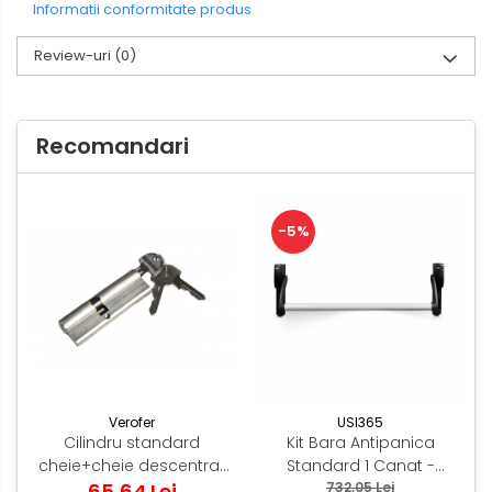
Informatii conformitate produs
Review-uri
(0)
Recomandari
-5%
Verofer
USI365
Cilindru standard
Kit Bara Antipanica
cheie+cheie descentrat
Standard 1 Canat -
96(35-10-51) Normal 0.2
65,64 Lei
(Include: broasca
732,05 Lei