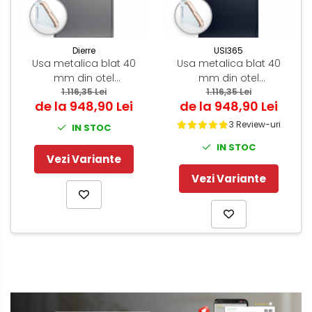
Dierre
USI365
Usa metalica blat 40
Usa metalica blat 40
mm din otel
mm din otel
multifunctionala pentru
1.116,35 Lei
multifunctionala pentru
1.116,35 Lei
de la 948,90 Lei
de la 948,90 Lei
boxa / magazie - RAL
boxa / magazie - RAL
7035 Gri Deschis -
7016 Gri Antracit -
3 Review-uri
IN STOC
Deschidere Reversibila
Deschidere Reversibila
IN STOC
Vezi Variante
Vezi Variante