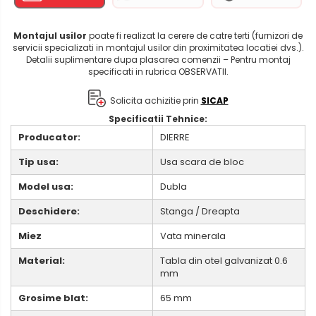
Montajul usilor
poate fi realizat la cerere de catre terti (furnizori de
servicii specializati in montajul usilor din proximitatea locatiei dvs.).
Detalii suplimentare dupa plasarea comenzii – Pentru montaj
specificati in rubrica OBSERVATII.
Solicita achizitie prin
SICAP
Specificatii Tehnice:
Producator:
DIERRE
Tip usa:
Usa scara de bloc
Model usa:
Dubla
Deschidere:
Stanga / Dreapta
Miez
Vata minerala
Material:
Tabla din otel galvanizat 0.6
mm
Grosime blat:
65 mm