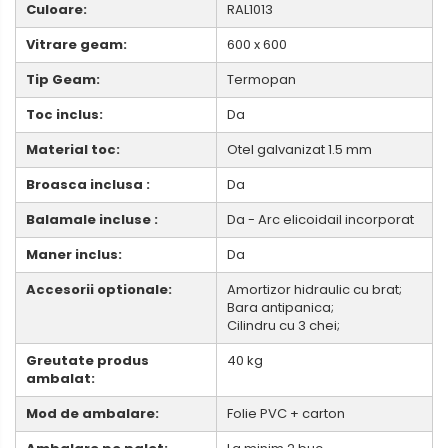
Culoare:
RAL1013
Vitrare geam:
600 x 600
Tip Geam:
Termopan
Toc inclus:
Da
Material toc:
Otel galvanizat 1.5 mm
Broasca inclusa :
Da
Balamale incluse :
Da - Arc elicoidail incorporat
Maner inclus:
Da
Accesorii optionale:
Amortizor hidraulic cu brat;
Bara antipanica;
Cilindru cu 3 chei;
Greutate produs
40 kg
ambalat:
Mod de ambalare:
Folie PVC + carton