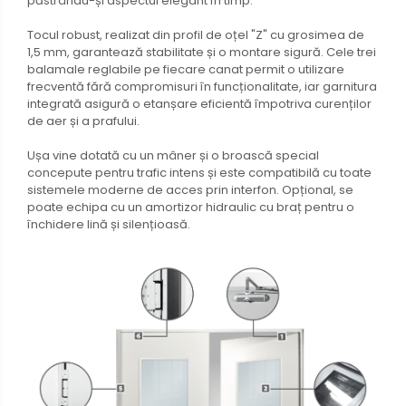
păstrându-și aspectul elegant în timp.
Tocul robust, realizat din profil de oțel "Z" cu grosimea de
1,5 mm, garantează stabilitate și o montare sigură. Cele trei
balamale reglabile pe fiecare canat permit o utilizare
frecventă fără compromisuri în funcționalitate, iar garnitura
integrată asigură o etanșare eficientă împotriva curenților
de aer și a prafului.
Ușa vine dotată cu un mâner și o broască special
concepute pentru trafic intens și este compatibilă cu toate
sistemele moderne de acces prin interfon. Opțional, se
poate echipa cu un amortizor hidraulic cu braț pentru o
închidere lină și silențioasă.