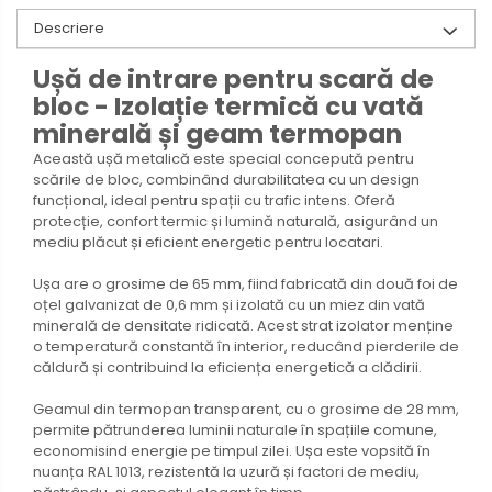
Descriere
Ușă de intrare pentru scară de
bloc - Izolație termică cu vată
minerală și geam termopan
Această ușă metalică este special concepută pentru
scările de bloc, combinând durabilitatea cu un design
funcțional, ideal pentru spații cu trafic intens. Oferă
protecție, confort termic și lumină naturală, asigurând un
mediu plăcut și eficient energetic pentru locatari.
Ușa are o grosime de 65 mm, fiind fabricată din două foi de
oțel galvanizat de 0,6 mm și izolată cu un miez din vată
minerală de densitate ridicată. Acest strat izolator menține
o temperatură constantă în interior, reducând pierderile de
căldură și contribuind la eficiența energetică a clădirii.
Geamul din termopan transparent, cu o grosime de 28 mm,
permite pătrunderea luminii naturale în spațiile comune,
economisind energie pe timpul zilei. Ușa este vopsită în
nuanța RAL 1013, rezistentă la uzură și factori de mediu,