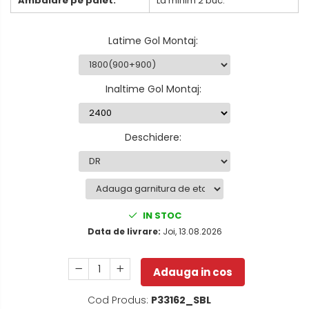
Ambalare pe palet:
La minim 2 buc.
Latime Gol Montaj
:
Inaltime Gol Montaj
:
Deschidere
:
IN STOC
Data de livrare:
Joi, 13.08.2026
Adauga in cos
Cod Produs:
P33162_SBL