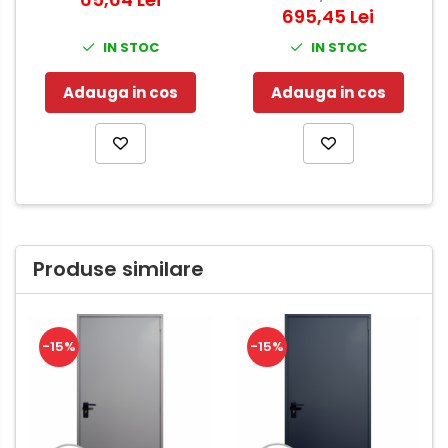
695,45 Lei
Nikel
antipanica - cilindru -
maner antifoc)
IN STOC
IN STOC
Adauga in cos
Adauga in cos
Produse similare
-15%
-15%