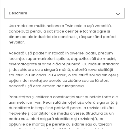
Descriere
Usa metalica multifunctionala Twin este o ușă versatilă,
concepută pentru a satisface cerințele tot mai agile și
dinamice ale industriei de constructii, răspunzând perfect
nevoilor.
Această ușă poate fi instalată în diverse locații, precum
locuințe, supermarketuri, spitale, depozite, săli de mașini,
cinematografe și orice clădire publică. Cu măsuri standard
și deschidere cu o singură mână, datorită reversibilității
structurii cu un cadru cu 4 laturi, o structură solidă din oțel și
opțiuni de montaj pe perete cu zidărie sau cu tăietori,
această ușă este extrem de funcțională.
Robustețea și calitatea construcției sunt punctele forte ale
usii metalice Twin. Realizată din oțel, ușa oferă siguranță și
durabilitate în timp, fiind potrivită pentru a rezista utilizării
frecvente și condițiilor de mediu diverse. Structura cu un
cadru cu 4 laturi asigură stabilitate și rezistență, iar
opțiunile de montaj pe perete cu zidărie sau cu tăietori