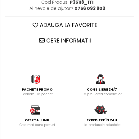
Cod Produs:
P35118_1TI
Ai nevoie de ajutor?
0756 093 803
ADAUGA LA FAVORITE
CERE INFORMATII
PACHETE PROMO
CONSILIERE 24/7
Economii la pachet
La preluarea comenzilor
OFERTA LUNII
EXPEDIERE ÎN 24H
Cele mai bune prețuri
La produsele selectate