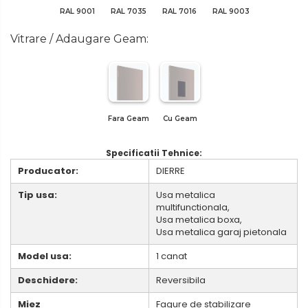
RAL 9001
RAL 7035
RAL 7016
RAL 9003
Vitrare / Adaugare Geam:
Fara Geam
Cu Geam
Specificatii Tehnice:
Producator:
DIERRE
Tip usa:
Usa metalica
multifunctionala,
Usa metalica boxa,
Usa metalica garaj pietonala
Model usa:
1 canat
Deschidere:
Reversibila
Miez
Fagure de stabilizare