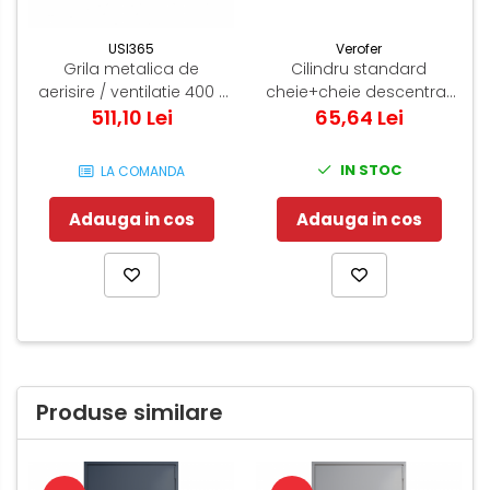
Verofer
USI365
Cilindru standard
Grila metalica de
cheie+cheie descentrat
aerisire / ventilatie 400 x
96(35-10-51) Normal 0.2
65,64 Lei
511,10 Lei
80 mm
Nikel
IN STOC
LA COMANDA
Adauga in cos
Adauga in cos
Produse similare