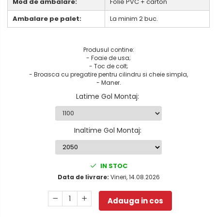
Mod de ambalare:
Folie PVC + carton
Ambalare pe palet:
La minim 2 buc.
Produsul contine:
- Foaie de usa;
- Toc de colt;
- Broasca cu pregatire pentru cilindru si cheie simpla,
- Maner.
Latime Gol Montaj
:
Inaltime Gol Montaj
:
IN STOC
Data de livrare:
Vineri, 14.08.2026
Adauga in cos