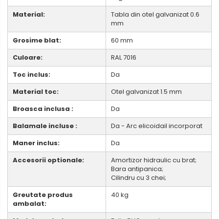
Material:
Tabla din otel galvanizat 0.6
mm
Grosime blat:
60 mm
Culoare:
RAL 7016
Toc inclus:
Da
Material toc:
Otel galvanizat 1.5 mm
Broasca inclusa :
Da
Balamale incluse :
Da - Arc elicoidail incorporat
Maner inclus:
Da
Accesorii optionale:
Amortizor hidraulic cu brat;
Bara antipanica;
Cilindru cu 3 chei;
Greutate produs
40 kg
ambalat: