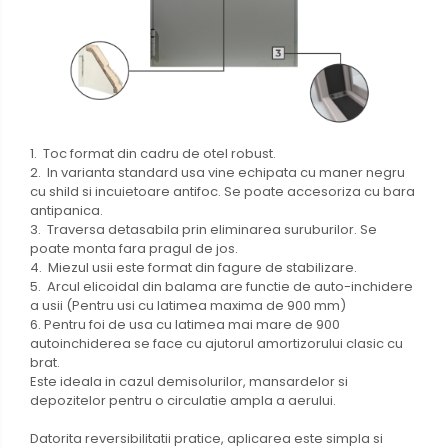
1. Toc format din cadru de otel robust.
2. In varianta standard usa vine echipata cu maner negru
cu shild si incuietoare antifoc. Se poate accesoriza cu bara
antipanica.
3. Traversa detasabila prin eliminarea suruburilor. Se
poate monta fara pragul de jos.
4. Miezul usii este format din fagure de stabilizare.
5. Arcul elicoidal din balama are functie de auto-inchidere
a usii (Pentru usi cu latimea maxima de 900 mm)
6. Pentru foi de usa cu latimea mai mare de 900
autoinchiderea se face cu ajutorul amortizorului clasic cu
brat.
Este ideala in cazul demisolurilor, mansardelor si
depozitelor pentru o circulatie ampla a aerului.
Datorita reversibilitatii pratice, aplicarea este simpla si