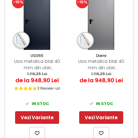
-15%
-15%
USI365
Dierre
Usa metalica blat 40
Usa metalica blat 40
mm din otel
mm din otel
multifunctionala pentru
1.116,35 Lei
multifunctionala pentru
1.116,35 Lei
de la 948,90 Lei
de la 948,90 Lei
boxa / magazie - RAL
boxa / magazie - RAL
7016 Gri Antracit -
7035 Gri Deschis -
3 Review-uri
Deschidere Reversibila
Deschidere Reversibila
IN STOC
IN STOC
Vezi Variante
Vezi Variante