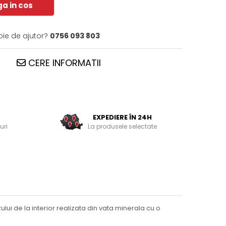
a in cos
oie de ajutor?
0756 093 803
CERE INFORMATII
EXPEDIERE ÎN 24H
uri
La produsele selectate
lui de la interior realizata din vata minerala cu o