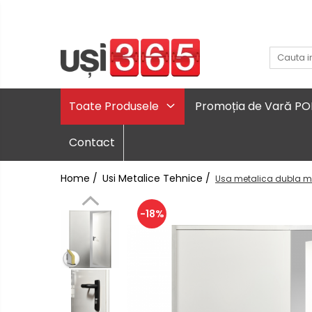
Toate Produsele
Promoția de Vară P
Contact
Home /
Usi Metalice Tehnice /
Usa metalica dubla mul
-18%