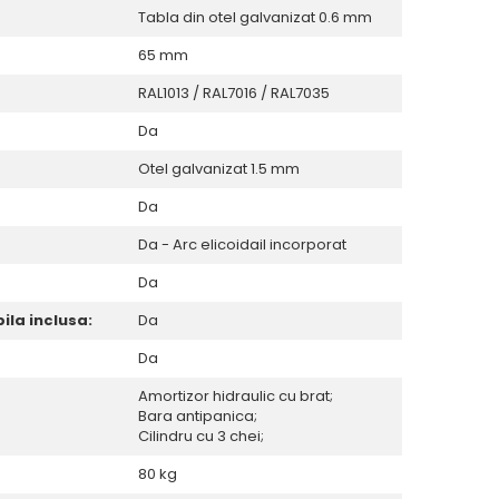
Tabla din otel galvanizat 0.6 mm
65 mm
RAL1013 / RAL7016 / RAL7035
Da
Otel galvanizat 1.5 mm
Da
Da - Arc elicoidail incorporat
Da
la inclusa:
Da
Da
Amortizor hidraulic cu brat;
Bara antipanica;
Cilindru cu 3 chei;
80 kg