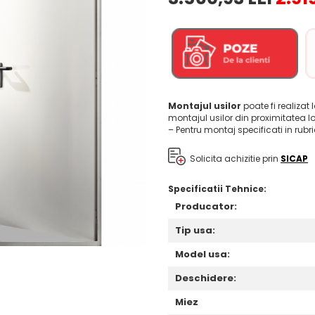
Montajul usilor
poate fi realizat 
montajul usilor din proximitatea l
– Pentru montaj specificati in rubr
Solicita achizitie prin
SICAP
Specificatii Tehnice:
Producator:
Tip usa:
Model usa:
Deschidere:
Miez