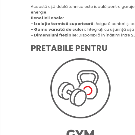
Această ușă dublă tehnica este ideală pentru garaje
energie.
Beneficii cheie:
- Izolație termică superioară:
Asigură confort și ec
- Gama variată de culori:
Integrați cu ușurință ușa
- Dimensiuni flexibile:
Disponibilă în înălțimi între
PRETABILE PENTRU