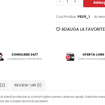
Adaug
Cod Produs:
P629_1
Ai nev
ADAUGA LA FAVORITE
CONSILIERE 24/7
OFERTA LUNII
La preluarea comenzilor
Cele mai bune preț
(2)
REVIEW-URI
(1)
 oferă protecție și confort optim pentru diverse spații. Datorita miezu
ad de izolație termică excelent.