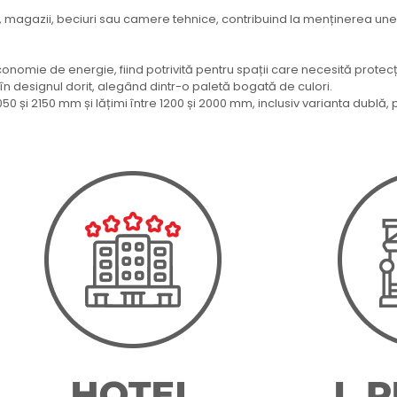
, magazii, beciuri sau camere tehnice, contribuind la menținerea un
onomie de energie, fiind potrivită pentru spații care necesită protecț
 în designul dorit, alegând dintr-o paletă bogată de culori.
 2050 și 2150 mm și lățimi între 1200 și 2000 mm, inclusiv varianta dub