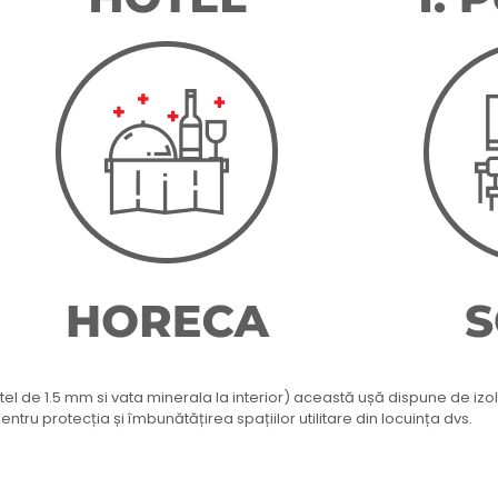
otel de 1.5 mm si vata minerala la interior) această ușă dispune de izo
pentru protecția și îmbunătățirea spațiilor utilitare din locuința dvs.