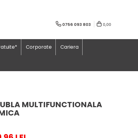
0756 093 803
0,00
atuite*
Corporate
Cariera
DUBLA MULTIFUNCTIONALA
RMICA
9,96 LEI