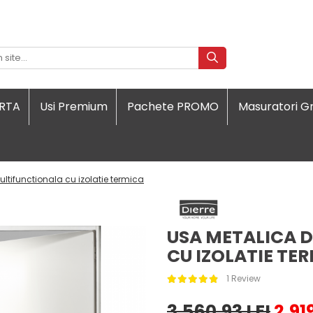
ORTA
Usi Premium
Pachete PROMO
Masuratori Gr
tifunctionala cu izolatie termica
USA METALICA 
CU IZOLATIE TE
1 Review
3.560,93 LEI
2.91