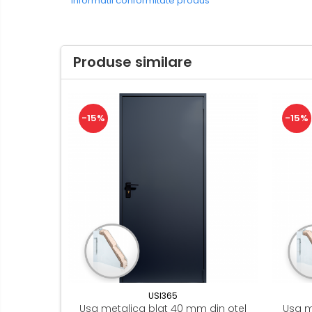
Informatii conformitate produs
Produse similare
-15%
-15%
USI365
Usa metalica blat 40 mm din otel
Usa m