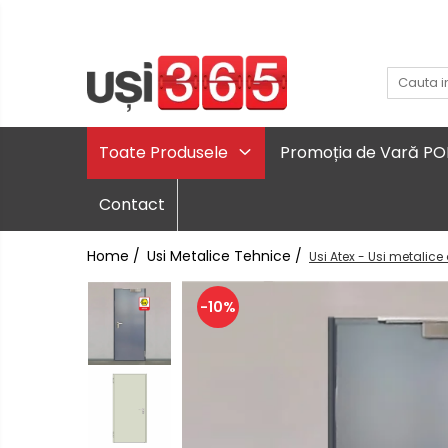
Toate Produsele
Promoția de Vară P
Contact
Home /
Usi Metalice Tehnice /
Usi Atex - Usi metalice
-10%