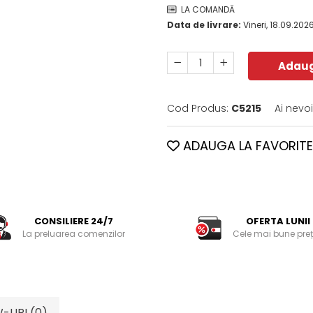
LA COMANDĂ
Data de livrare:
Vineri, 18.09.202
Adaug
Cod Produs:
C5215
Ai nevo
ADAUGA LA FAVORITE
CONSILIERE 24/7
OFERTA LUNII
La preluarea comenzilor
Cele mai bune preț
W-URI
(0)