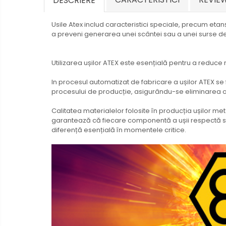
DESCRIERE
Usile Atex includ caracteristici speciale, precum etanș
a preveni generarea unei scântei sau a unei surse de
Utilizarea ușilor ATEX este esențială pentru a reduce r
In procesul automatizat de fabricare a ușilor ATEX se 
procesului de producție, asigurându-se eliminarea ori
Calitatea materialelor folosite în producția ușilor met
garantează că fiecare componentă a ușii respectă sta
diferență esențială în momentele critice.