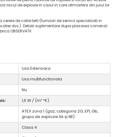
za riscul de explozie in cazul in care atmosfera din jurul lor
la cerere de catre terti (furnizori de servicii specializati in
ocatiei dvs.). Detalii suplimentare dupa plasarea comenzii
ubrica OBSERVATII.
Usa Exterioara
Usa multifunctionala
Nu
ic:
1,5 W / (m² *K)
ATEX zona 1 (gaz, categoria 2G, EPL Gb,
grupa de explozie IIA și IIB)
Clasa 4