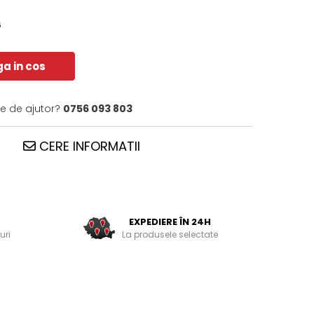
6
a in cos
ie de ajutor?
0756 093 803
CERE INFORMATII
EXPEDIERE ÎN 24H
uri
La produsele selectate