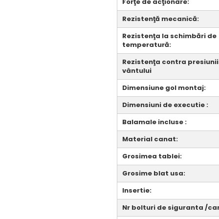
Forţe de acţionare:
Rezistenţă mecanică:
Rezistenţa la schimbări de
temperatură:
Rezistenţa contra presiunii
vântului
Dimensiune gol montaj:
Dimensiuni de executie :
Balamale incluse :
Material canat:
Grosimea tablei:
Grosime blat usa:
Insertie:
Nr bolturi de siguranta /ca