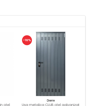
-16%
-15%
Dierre
n otel
Usa metalica CLUB otel galvanizat
Usa met