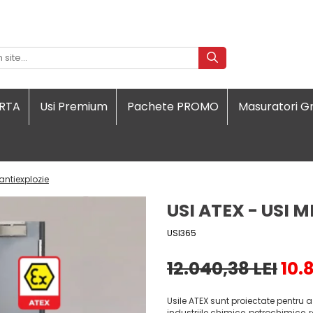
ORTA
Usi Premium
Pachete PROMO
Masuratori Gr
 antiexplozie
USI ATEX - USI 
USI365
12.040,38 LEI
10.
Usile ATEX sunt proiectate pentru a
industriile chimice, petrochimice, ra