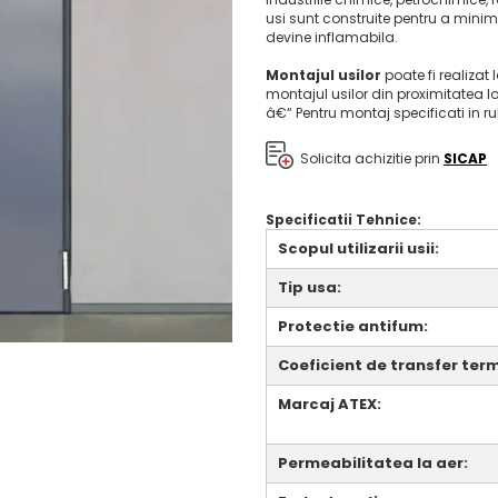
usi sunt construite pentru a minimi
devine inflamabila.
Montajul usilor
poate fi realizat 
montajul usilor din proximitatea l
â€“ Pentru montaj specificati in r
Solicita achizitie prin
SICAP
Specificatii Tehnice:
Scopul utilizarii usii:
Tip usa:
Protectie antifum:
Coeficient de transfer term
Marcaj ATEX:
Permeabilitatea la aer: