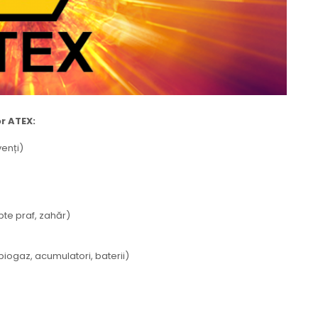
or ATEX:
venți)
pte praf, zahăr)
iogaz, acumulatori, baterii)