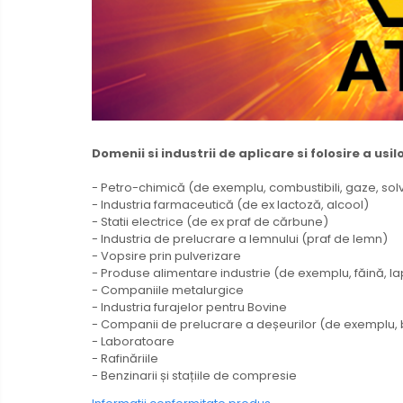
Domenii si industrii de aplicare si folosire a usil
- Petro-chimică (de exemplu, combustibili, gaze, sol
- Industria farmaceutică (de ex lactoză, alcool)
- Statii electrice (de ex praf de cărbune)
- Industria de prelucrare a lemnului (praf de lemn)
- Vopsire prin pulverizare
- Produse alimentare industrie (de exemplu, făină, la
- Companiile metalurgice
- Industria furajelor pentru Bovine
- Companii de prelucrare a deșeurilor (de exemplu, b
- Laboratoare
- Rafinăriile
- Benzinarii și stațiile de compresie