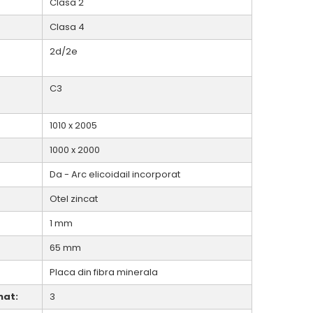
Clasa 2
Clasa 4
2d/2e
C3
1010 x 2005
1000 x 2000
Da - Arc elicoidail incorporat
Otel zincat
1 mm
65 mm
Placa din fibra minerala
nat:
3