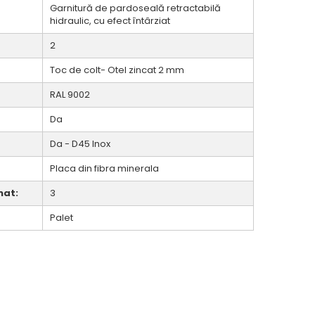
Garnitură de pardoseală retractabilă
hidraulic, cu efect întârziat
2
Toc de colt- Otel zincat 2 mm
RAL 9002
Da
Da - D45 Inox
Placa din fibra minerala
nat:
3
Palet