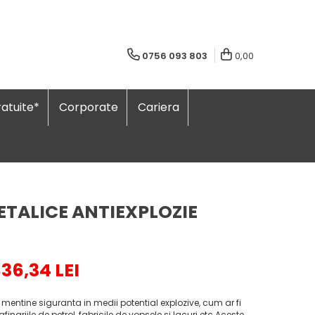
0756 093 803
0,00
atuite*
Corporate
Cariera
METALICE ANTIEXPLOZIE
836,34 LEI
 mentine siguranta in medii potential explozive, cum ar fi
finariile de petrol, fabricile de vopsele si lacuri etc Aceste