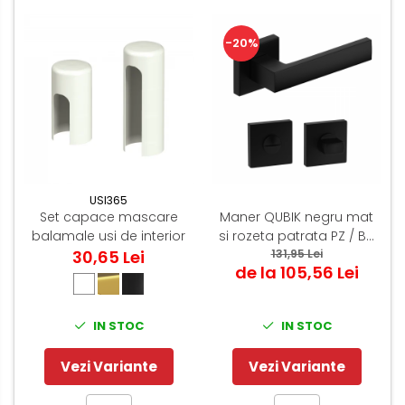
-20%
USI365
Set capace mascare
Maner QUBIK negru mat
balamale usi de interior
si rozeta patrata PZ / BB
30,65 Lei
131,95 Lei
/ WC
de la 105,56 Lei
IN STOC
IN STOC
Vezi Variante
Vezi Variante