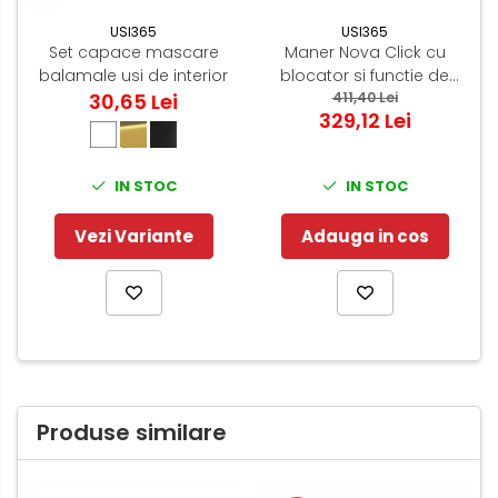
USI365
USI365
Set capace mascare
Maner Nova Click cu
balamale usi de interior
blocator si functie de
30,65 Lei
urgenta - Negru
411,40 Lei
329,12 Lei
IN STOC
IN STOC
Vezi Variante
Adauga in cos
Produse similare