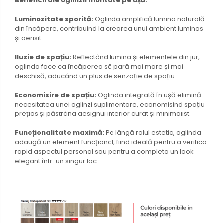
Beneficii ale oglinzii montate pe ușă:
Luminozitate sporită:
Oglinda amplifică lumina naturală
din încăpere, contribuind la crearea unui ambient luminos
și aerisit.
Iluzie de spațiu:
Reflectând lumina și elementele din jur,
oglinda face ca încăperea să pară mai mare și mai
deschisă, aducând un plus de senzație de spațiu.
Economisire de spațiu:
Oglinda integrată în ușă elimină
necesitatea unei oglinzi suplimentare, economisind spațiu
prețios și păstrând designul interior curat și minimalist.
Funcționalitate maximă:
Pe lângă rolul estetic, oglinda
adaugă un element funcțional, fiind ideală pentru a verifica
rapid aspectul personal sau pentru a completa un look
elegant într-un singur loc.