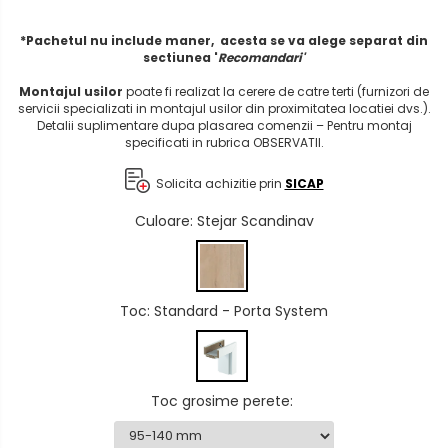
*Pachetul nu include maner, acesta se va alege separat din
sectiunea '
Recomandari'
Montajul usilor
poate fi realizat la cerere de catre terti (furnizori de
servicii specializati in montajul usilor din proximitatea locatiei dvs.).
Detalii suplimentare dupa plasarea comenzii – Pentru montaj
specificati in rubrica OBSERVATII.
Solicita achizitie prin
SICAP
Culoare
: Stejar Scandinav
Toc
: Standard - Porta System
Toc grosime perete
: