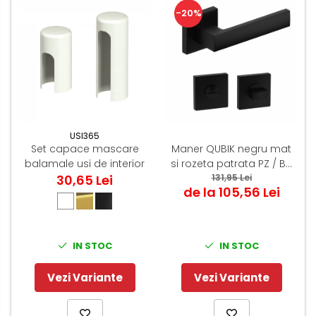
-20%
USI365
Set capace mascare
Maner QUBIK negru mat
balamale usi de interior
si rozeta patrata PZ / BB
30,65 Lei
131,95 Lei
/ WC
de la 105,56 Lei
IN STOC
IN STOC
Vezi Variante
Vezi Variante