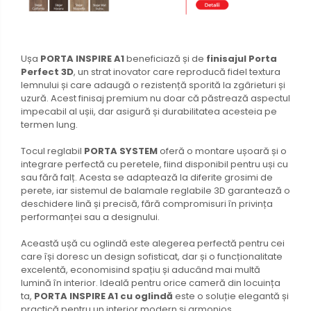
Ușa
PORTA INSPIRE A1
beneficiază și de
finisajul Porta
Perfect 3D
, un strat inovator care reproducă fidel textura
lemnului și care adaugă o rezistență sporită la zgârieturi și
uzură. Acest finisaj premium nu doar că păstrează aspectul
impecabil al ușii, dar asigură și durabilitatea acesteia pe
termen lung.
Tocul reglabil
PORTA SYSTEM
oferă o montare ușoară și o
integrare perfectă cu peretele, fiind disponibil pentru uși cu
sau fără falț. Acesta se adaptează la diferite grosimi de
perete, iar sistemul de balamale reglabile 3D garantează o
deschidere lină și precisă, fără compromisuri în privința
performanței sau a designului.
Această ușă cu oglindă este alegerea perfectă pentru cei
care își doresc un design sofisticat, dar și o funcționalitate
excelentă, economisind spațiu și aducând mai multă
lumină în interior. Ideală pentru orice cameră din locuința
ta,
PORTA INSPIRE A1 cu oglindă
este o soluție elegantă și
practică pentru un interior modern și armonios.